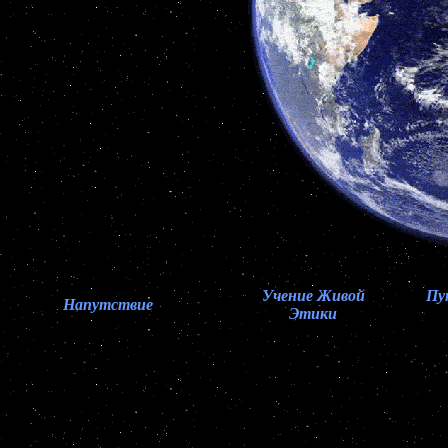
Учение Живой
Пу
Напутствие
Этики