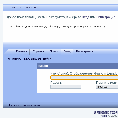
10.08.2026 :: 18:05:34
Добро пожаловать, Гость. Пожалуйста, выберите
Вход
или
Регистрация
"Считайте сердце главным судьей и веру – мощью" (Е.И.Рерих "Агни Йога")
Главная
Справка
Поиск
Вход
Регистрация
Я ЛЮБЛЮ ТЕБЯ, ЗЕМЛЯ!
› Войти
Войти
Имя (Логин), Отображаемое Имя или E-mail
:
Пароль
:
Помнить меня
Наверх этой страницы
Я ЛЮБЛЮ ТЕБЯ,
YaBB
© 2000