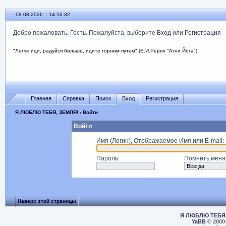
08.08.2026 :: 14:56:32
Добро пожаловать, Гость. Пожалуйста, выберите
Вход
или
Регистрация
"Легче иди, радуйся больше, идите горним путем" (Е.И.Рерих "Агни Йога")
Главная
Справка
Поиск
Вход
Регистрация
Я ЛЮБЛЮ ТЕБЯ, ЗЕМЛЯ!
› Войти
Войти
Имя (Логин), Отображаемое Имя или E-mail
:
Пароль
:
Помнить меня
Наверх этой страницы
Я ЛЮБЛЮ ТЕБЯ,
YaBB
© 2000