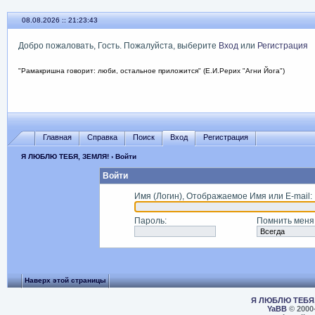
08.08.2026 :: 21:23:43
Добро пожаловать, Гость. Пожалуйста, выберите
Вход
или
Регистрация
"Рамакришна говорит: люби, остальное приложится" (Е.И.Рерих "Агни Йога")
Главная
Справка
Поиск
Вход
Регистрация
Я ЛЮБЛЮ ТЕБЯ, ЗЕМЛЯ!
› Войти
Войти
Имя (Логин), Отображаемое Имя или E-mail
:
Пароль
:
Помнить меня
Наверх этой страницы
Я ЛЮБЛЮ ТЕБЯ,
YaBB
© 2000