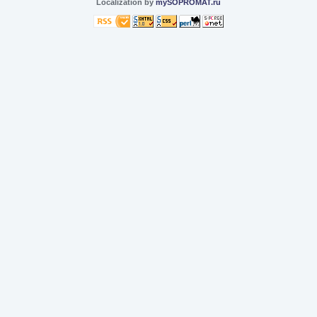
Localization by
mySOPROMAT.ru