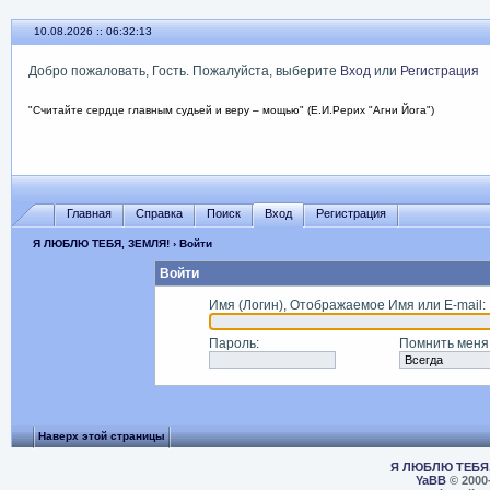
10.08.2026 :: 06:32:13
Добро пожаловать, Гость. Пожалуйста, выберите
Вход
или
Регистрация
"Считайте сердце главным судьей и веру – мощью" (Е.И.Рерих "Агни Йога")
Главная
Справка
Поиск
Вход
Регистрация
Я ЛЮБЛЮ ТЕБЯ, ЗЕМЛЯ!
› Войти
Войти
Имя (Логин), Отображаемое Имя или E-mail
:
Пароль
:
Помнить меня
Наверх этой страницы
Я ЛЮБЛЮ ТЕБЯ,
YaBB
© 2000