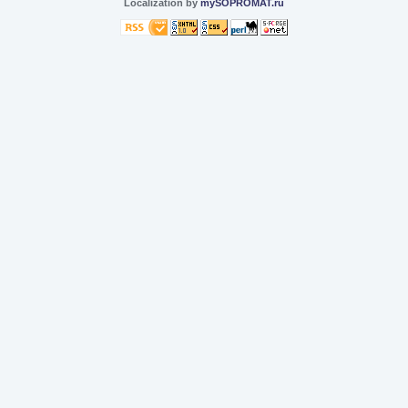
Localization by
mySOPROMAT.ru