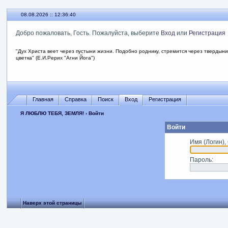
08.08.2026 :: 12:36:40
Добро пожаловать, Гость. Пожалуйста, выберите
Вход
или
Регистрация
"Дух Христа веет через пустыни жизни. Подобно роднику, стремится через твердыни
цветка" (Е.И.Рерих "Агни Йога")
Главная
Справка
Поиск
Вход
Регистрация
Я ЛЮБЛЮ ТЕБЯ, ЗЕМЛЯ!
› Войти
Войти
Имя (Логин),
Пароль
:
Наверх этой страницы