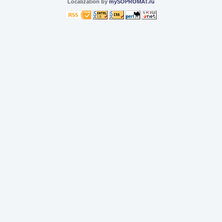
Localization by
mySOPROMAT.ru