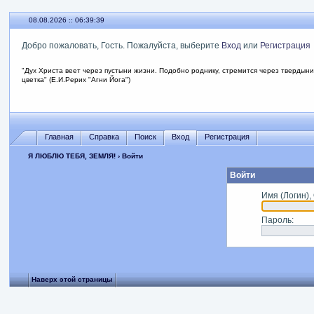
08.08.2026 :: 06:39:39
Добро пожаловать, Гость. Пожалуйста, выберите
Вход
или
Регистрация
"Дух Христа веет через пустыни жизни. Подобно роднику, стремится через твердыни
цветка" (Е.И.Рерих "Агни Йога")
Главная
Справка
Поиск
Вход
Регистрация
Я ЛЮБЛЮ ТЕБЯ, ЗЕМЛЯ!
› Войти
Войти
Имя (Логин),
Пароль
:
Наверх этой страницы