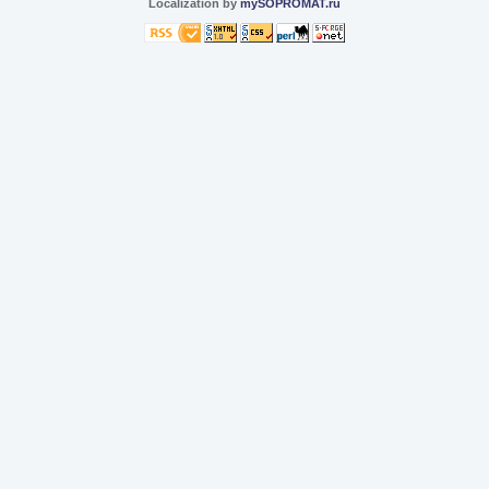
Localization by
mySOPROMAT.ru