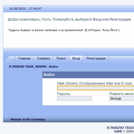
10.08.2026 :: 17:46:47
Добро пожаловать, Гость. Пожалуйста, выберите
Вход
или
Регистрация
"Чудеса бывают в жизни любовью и устремлением" (Е.И.Рерих "Агни Йога")
Главная
Справка
Поиск
Вход
Регистрация
Я ЛЮБЛЮ ТЕБЯ, ЗЕМЛЯ!
› Войти
Войти
Имя (Логин), Отображаемое Имя или E-mail
:
Пароль
:
Помнить меня
Наверх этой страницы
Я ЛЮБЛЮ ТЕБЯ,
YaBB
© 2000