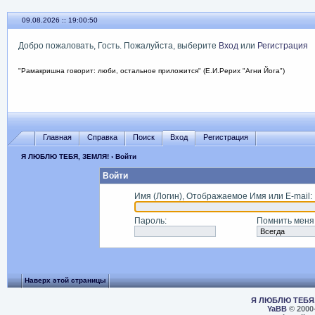
09.08.2026 :: 19:00:50
Добро пожаловать, Гость. Пожалуйста, выберите
Вход
или
Регистрация
"Рамакришна говорит: люби, остальное приложится" (Е.И.Рерих "Агни Йога")
Главная
Справка
Поиск
Вход
Регистрация
Я ЛЮБЛЮ ТЕБЯ, ЗЕМЛЯ!
› Войти
Войти
Имя (Логин), Отображаемое Имя или E-mail
:
Пароль
:
Помнить меня
Наверх этой страницы
Я ЛЮБЛЮ ТЕБЯ,
YaBB
© 2000