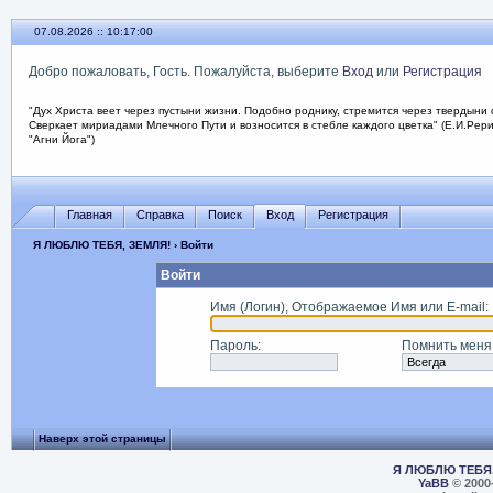
07.08.2026 :: 10:17:00
Добро пожаловать, Гость. Пожалуйста, выберите
Вход
или
Регистрация
"Дух Христа веет через пустыни жизни. Подобно роднику, стремится через твердыни 
Сверкает мириадами Млечного Пути и возносится в стебле каждого цветка" (Е.И.Рер
"Агни Йога")
Главная
Справка
Поиск
Вход
Регистрация
Я ЛЮБЛЮ ТЕБЯ, ЗЕМЛЯ!
› Войти
Войти
Имя (Логин), Отображаемое Имя или E-mail
:
Пароль
:
Помнить меня
Наверх этой страницы
Я ЛЮБЛЮ ТЕБЯ,
YaBB
© 2000