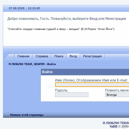
07.08.2026 :: 10:10:45
Добро пожаловать, Гость. Пожалуйста, выберите
Вход
или
Регистрация
"Считайте сердце главным судьей и веру – мощью" (Е.И.Рерих "Агни Йога")
Главная
Справка
Поиск
Вход
Регистрация
Я ЛЮБЛЮ ТЕБЯ, ЗЕМЛЯ!
› Войти
Войти
Имя (Логин), Отображаемое Имя или E-mail
:
Пароль
:
Помнить меня
Наверх этой страницы
Я ЛЮБЛЮ ТЕБЯ,
YaBB
© 2000