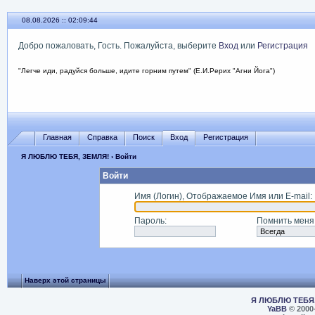
08.08.2026 :: 02:09:44
Добро пожаловать, Гость. Пожалуйста, выберите
Вход
или
Регистрация
"Легче иди, радуйся больше, идите горним путем" (Е.И.Рерих "Агни Йога")
Главная
Справка
Поиск
Вход
Регистрация
Я ЛЮБЛЮ ТЕБЯ, ЗЕМЛЯ!
› Войти
Войти
Имя (Логин), Отображаемое Имя или E-mail
:
Пароль
:
Помнить меня
Наверх этой страницы
Я ЛЮБЛЮ ТЕБЯ,
YaBB
© 2000