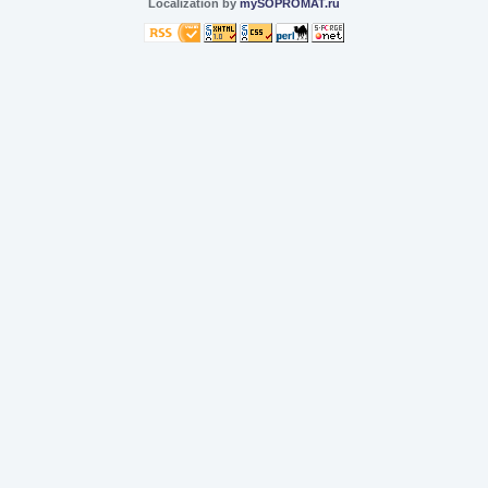
Localization by
mySOPROMAT.ru