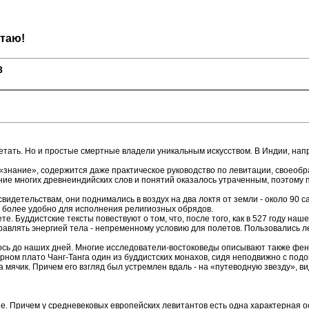
етаю!
3
етать. Но и простые смертные владели уникальным искусством. В Индии, нап
 «знание», содержится даже практическое руководство по левитации, своеобра
ение многих древнеиндийских слов и понятий оказалось утраченным, поэтому
видетельствам, они поднимались в воздух на два локтя от земли - около 90 с
е более удобно для исполнения религиозных обрядов.
те. Буддистские тексты повествуют о том, что, после того, как в 527 году н
авлять энергией тела - непременному условию для полетов. Пользовались ле
нилось до наших дней. Многие исследователи-востоковеды описывают также 
ном плато Чанг-Танга один из буддистских монахов, сидя неподвижно с подо
 мячик. Причем его взгляд был устремлен вдаль - на «путеводную звезду», ви
пе. Причем у средневековых европейских левитантов есть одна характерная ос