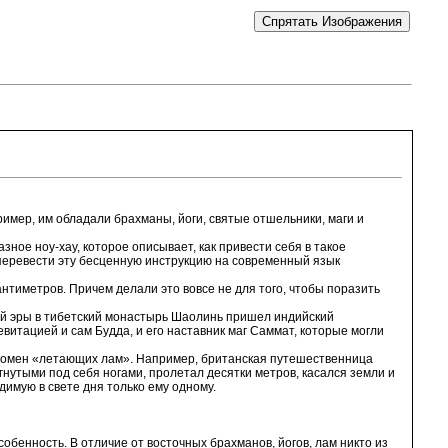
ример, им обладали брахманы, йоги, святые отшельники, маги и
зное ноу-хау, которое описывает, как привести себя в такое
 перевести эту бесценную инструкцию на современный язык
антиметров. Причем делали это вовсе не для того, чтобы поразить
ашей эры в тибетский монастырь Шаолинь пришел индийский
витацией и сам Будда, и его наставник маг Саммат, которые могли
феномен «летающих лам». Например, британская путешественница
гнутыми под себя ногами, пролетал десятки метров, касался земли и
димую в свете дня только ему одному.
обенность. В отличие от восточных брахманов, йогов, лам никто из