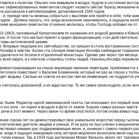
товился к полетам. Обычно они взмывали в воздух, будучи в состоянии востор
ьно зафиксированных левитантов следует назвать святую Терезу, монахиню-к
она рассказала в автобиографии, датированной 1565 годом.
 - и, прежде чем ты можешь собраться с мыслями или прийти в себя, тебе каж
воздухе... Должна сказать, что, когда вознесение оканчивалось, я ощущала нео
время монахиня-левитантка отчаянно молилась, чтобы Господь избавил ее от 
-1663), прозванный Купертинским по названию его родной деревни в Южной
за. А после того как был принят в орден францисканцев, стал действительно 
главы католической церкви.
I. Впервые лицезрев его святейшество, он пришел в столь восторженное состо
Иосифа в чувство. Более ста случаев левитации Иосифа наблюдали тогдашни
удалиться из Ассизи в отдаленный монастырь. Однако уже через три месяца ег
 всей округе, и к обители стекались толпы людей. Наконец Иосифа перевели 
, демонстрировавших на глазах верующих явление левитации, приближается к
 летописи повествуют о Василии Блаженном, который не раз ка глазах у толп
ят ведьмы. Сколько их сожгла на костре святая инквизиция, не поддается уч
а считалась доказанной, и их ждал костер. То же самое происходило, если ч
 Хьюм. Редактор одной американской газеты так описывает его первый знам
л его ноги - он парил в воздухе в футе от земли. Борьба самых разных чувст
р речи в этот момент. Через какое-то время опустился, потом снова взмыл над
ение сорока лет он демонстрировал свое уникальное искусство перед тысяча
политические деятели, медики и ученые. И ни разу не был уличен в мошенниче
вствовал никаких рук, поддерживающих меня, и, начиная с самого первого ра
ки, когда я ощущал неведомую силу, которая медленно возносила меня над по
 тупик ученых. Так, в 1934 году англичанин Морис Вильсон, много лет тренир