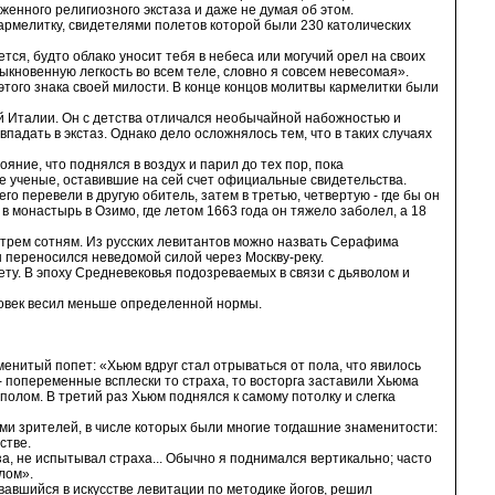
женного религиозного экстаза и даже не думая об этом.
армелитку, свидетелями полетов которой были 230 католических
ется, будто облако уносит тебя в небеса или могучий орел на своих
быкновенную легкость во всем теле, словно я совсем невесомая».
этого знака своей милости. В конце концов молитвы кармелитки были
 Италии. Он с детства отличался необычайной набожностью и
впадать в экстаз. Однако дело осложнялось тем, что в таких случаях
яние, что поднялся в воздух и парил до тех пор, пока
е ученые, оставившие на сей счет официальные свидетельства.
о перевели в другую обитель, затем в третью, четвертую - где бы он
в монастырь в Озимо, где летом 1663 года он тяжело заболел, а 18
 трем сотням. Из русских левитантов можно назвать Серафима
ы переносился неведомой силой через Москву-реку.
ету. В эпоху Средневековья подозреваемых в связи с дьяволом и
еловек весил меньше определенной нормы.
енитый попет: «Хьюм вдруг стал отрываться от пола, что явилось
в - попеременные всплески то страха, то восторга заставили Хьюма
 полом. В третий раз Хьюм поднялся к самому потолку и слегка
ми зрителей, в числе которых были многие тогдашние знаменитости:
стве.
за, не испытывал страха... Обычно я поднимался вертикально; часто
лом».
овавшийся в искусстве левитации по методике йогов, решил