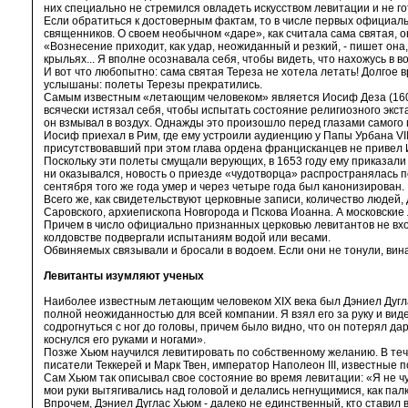
них специально не стремился овладеть искусством левитации и не го
Если обратиться к достоверным фактам, то в числе первых официал
священников. О своем необычном «даре», как считала сама святая, 
«Вознесение приходит, как удар, неожиданный и резкий, - пишет она,
крыльях... Я вполне осознавала себя, чтобы видеть, что нахожусь в 
И вот что любопытно: сама святая Тереза не хотела летать! Долгое 
услышаны: полеты Терезы прекратились.
Самым известным «летающим человеком» является Иосиф Деза (1603
всячески истязал себя, чтобы испытать состояние религиозного экста
он взмывал в воздух. Однажды это произошло перед глазами самого 
Иосиф приехал в Рим, где ему устроили аудиенцию у Папы Урбана VII
присутствовавший при этом глава ордена францисканцев не привел 
Поскольку эти полеты смущали верующих, в 1653 году ему приказали 
ни оказывался, новость о приезде «чудотворца» распространялась по
сентября того же года умер и через четыре года был канонизирован.
Всего же, как свидетельствуют церковные записи, количество людей
Саровского, архиепископа Новгорода и Пскова Иоанна. А московские
Причем в число официально признанных церковью левитантов не вход
колдовстве подвергали испытаниям водой или весами.
Обвиняемых связывали и бросали в водоем. Если они не тонули, вин
Левитанты изумляют ученых
Наиболее известным летающим человеком XIX века был Дэниел Дуглас
полной неожиданностью для всей компании. Я взял его за руку и виде
содрогнуться с ног до головы, причем было видно, что он потерял да
коснулся его руками и ногами».
Позже Хьюм научился левитировать по собственному желанию. В теч
писатели Теккерей и Марк Твен, император Наполеон III, известные 
Сам Хьюм так описывал свое состояние во время левитации: «Я не чу
мои руки вытягивались над головой и делались негнущимися, как пал
Впрочем, Дэниел Дуглас Хьюм - далеко не единственный, кто ставил в