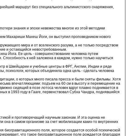
руднейший маршрут без специального альпинистского снаряжения,
 потери знания и эпохи невежества многое из этой методики
менем Махариши Махеш Йоги, он выступил проповедником нового
ружающего мира и от вселенского разума, а не только посредством
нание и остающийся невостребованным.
еш Йога. Ее цель - совершенствование человека путем
. Способность к ней заложена в каждом, нужно только научиться
нтр в Швейцарии и учебные центры в ФРГ, Англии, Индии и ряде
ы, психологи, которых объединила одна цель - сделать человека
итации, о которых много писала пресса и были сняты фильмы. Хотя
весьма впечатляющими: подъем на 60 см в высоту и перемещение на
одвижно сидящий в позе лотоса человек вдруг плавно поднимается в
нных в 1993 году в Гааге, первенствовал Субха Чандра, поднявшийся
стикой и противоречащий научным законам. И эта оценка не
 ли она в самом организме за счет мобилизации каких-то внутренних
ия биогравитационного поля, которое создается особой психической
одчеркивает, что такое биогравитационное поле рождается благодаря