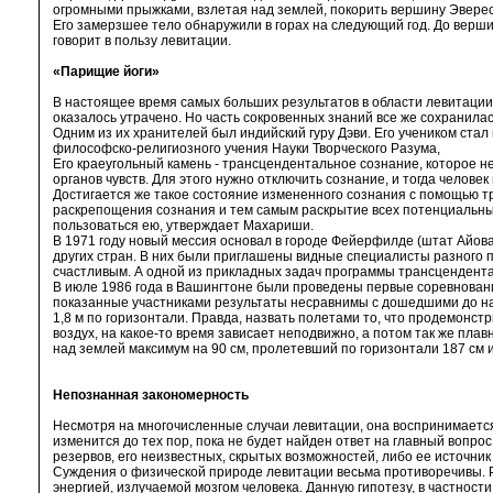
огромными прыжками, взлетая над землей, покорить вершину Эверес
Его замерзшее тело обнаружили в горах на следующий год. До верши
говорит в пользу левитации.
«Парищие йоги»
В настоящее время самых больших результатов в области левитации 
оказалось утрачено. Но часть сокровенных знаний все же сохранилас
Одним из их хранителей был индийский гуру Дэви. Его учеником ст
философско-религиозного учения Науки Творческого Разума,
Его краеугольный камень - трансцендентальное сознание, которое н
органов чувств. Для этого нужно отключить сознание, и тогда чело
Достигается же такое состояние измененного сознания с помощью 
раскрепощения сознания и тем самым раскрытие всех потенциальных в
пользоваться ею, утверждает Махариши.
В 1971 году новый мессия основал в городе Фейерфилде (штат Айова
других стран. В них были приглашены видные специалисты разного п
счастливым. А одной из прикладных задач программы трансцендент
В июле 1986 года в Вашингтоне были проведены первые соревнован
показанные участниками результаты несравнимы с дошедшими до нас
1,8 м по горизонтали. Правда, назвать полетами то, что продемонст
воздух, на какое-то время зависает неподвижно, а потом так же пла
над землей максимум на 90 см, пролетевший по горизонтали 187 см и
Непознанная закономерность
Несмотря на многочисленные случаи левитации, она воспринимается
изменится до тех пор, пока не будет найден ответ на главный вопро
резервов, его неизвестных, скрытых возможностей, либо ее источник
Суждения о физической природе левитации весьма противоречивы. Р
энергией, излучаемой мозгом человека. Данную гипотезу, в частност