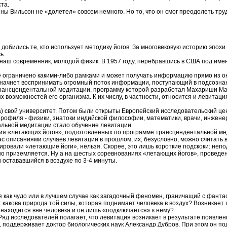
та.
ны Вильсон не «долетел» совсем немного. Но то, что он смог преодолеть т
добились те, кто использует методику йогов. За многовековую историю эпохи
ь.
ал наш современник, молодой физик. В 1957 году, перебравшись в США под и
е ограничено какими-либо рамками и может получать информацию прямо из ок
век начнет воспринимать огромный поток информации, поступающий в подсоз
трансцендентальной медитации, программу которой разработал Махариши Мах
озможностей его организма. К их числу, в частности, относится и левитация
) свой университет. Потом были открыты Европейский исследовательский це
рофиля - физики, знатоки индийской философии, математики, врачи, инженер
альной медитации стало обучение левитации.
ия «летающих йогов», подготовленных по программе трансцендентальной мед
 описаниями случаев левитации в прошлом, их, безусловно, можно считать 
рировали «летающие йоги», нельзя. Скорее, это лишь короткие подскоки: неп
вно приземляется. Ну а на шестых соревнованиях «летающих йогов», проведе
 остававшийся в воздухе по 3-4 минуты.
 как чудо или в лучшем случае как загадочный феномен, граничащий с фанта
с: какова природа той силы, которая поднимает человека в воздух? Возникает
 находится вне человека и он лишь «подключается» к нему?
яд исследователей полагает, что левитация возникает в результате появлен
и, поддерживает доктор биологических наук Александр Дубров. При этом он п