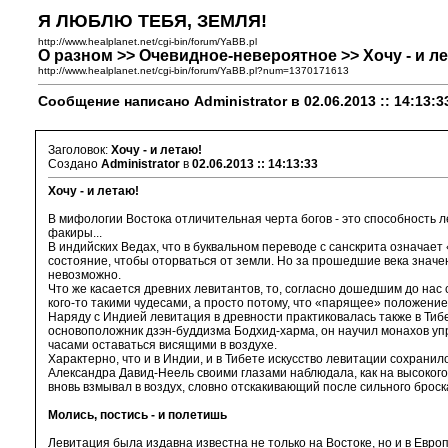
Я ЛЮБЛЮ ТЕБЯ, ЗЕМЛЯ!
http://www.healplanet.net/cgi-bin/forum/YaBB.pl
О разном >> Очевидное-невероятное >> Хочу - и л
http://www.healplanet.net/cgi-bin/forum/YaBB.pl?num=1370171613
Сообщение написано Administrator в 02.06.2013 :: 14:13:3
Заголовок:
Хочу - и летаю!
Создано
Administrator
в
02.06.2013 :: 14:13:33
Хочу - и летаю!
В мифологии Востока отличительная черта богов - это способность л
факиры...
В индийских Ведах, что в буквальном переводе с санскрита означает
состояние, чтобы оторваться от земли. Но за прошедшие века знач
невозможно.
Что же касается древних левитантов, то, согласно дошедшим до нас с
кого-то такими чудесами, а просто потому, что «парящее» положени
Наряду с Индией левитация в древности практиковалась также в Тибе
основоположник дзэн-буддизма Бодхид-харма, он научил монахов упр
часами оставаться висящими в воздухе.
Характерно, что и в Индии, и в Тибете искусство левитации сохра
Александра Давид-Неель своими глазами наблюдала, как на высокогор
вновь взмывал в воздух, словно отскакивающий после сильного броска
Молись, постись - и полетишь
Левитация была издавна известна не только на Востоке, но и в Евро