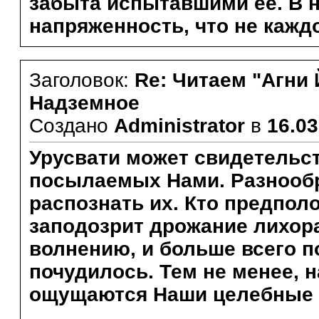
забыта испытавшими ее. В не
напряженность, что не кажд
Заголовок:
Re: Читаем "Агни 
Надземное
Создано
Administrator
в
16.03
Урусвати может свидетельс
посылаемых Нами. Разнообр
распознать их. Кто предпол
заподозрит дрожание лихора
волнению, и больше всего п
почудилось. Тем не менее, 
ощущаются Наши целебные 