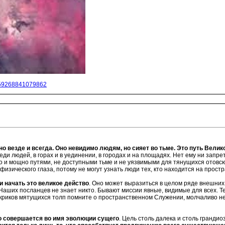
159268841079862
везде и всегда. Оно невидимо людям, но сияет во тьме. Это путь Великого
ди людей, в горах и в уединении, в городах и на площадях. Нет ему ни запре
мо и мощно путями, не доступными тьме и не уязвимыми для тянущихся отовсю
 физического глаза, потому не могут узнать люди тех, кто находится на прос
и начать это великое действо
. Оно может выразиться в целом ряде внешних 
Наших посланцев не знает никто. Бывают миссии явные, видимые для всех. Те
 криков мятущихся толп помните о пространственном Служении, молчаливо не
о совершается во имя эволюции сущего
. Цель столь далека и столь гранди