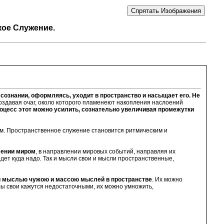
кое Служение.
сознании, оформляясь, уходит в пространство и насыщает его. Не
оздавая очаг, около которого пламенеют накопления наслоений
оцесс этот можно усилить, сознательно увеличивая промежутки
м. Пространственное служение становится ритмическим и
лении миром
, в направлении мировых событий, направляя их
едет куда надо. Так и мысли свои и мысли пространственные,
ь и мыслью чужою и массою мыслей в пространстве
. Их можно
лы свои кажутся недостаточными, их можно умножить,