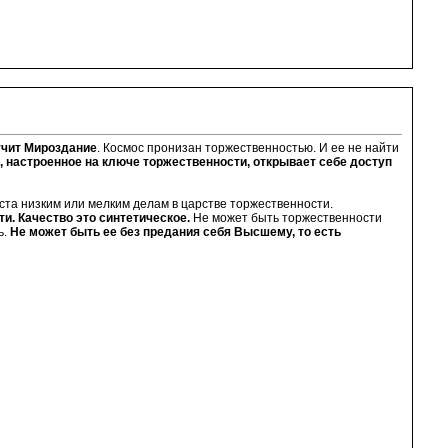
учит Мироздание
. Космос пронизан торжественностью. И ее не найти
, настроенное на ключе торжественности, открывает себе доступ
еста низким или мелким делам в царстве торжественности.
и. Качество это синтетическое.
Не может быть торжественности
ь.
Не может быть ее без предания себя Высшему, то есть