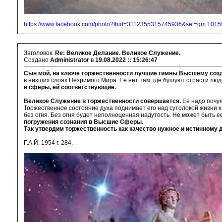
https://www.facebook.com/photo?fbid=3112355315745936&set=gm.10
Заголовок:
Re: Великое Делание. Великое Служение.
Создано
Administrator
в
19.08.2022 :: 15:26:47
Сын мой, на ключе торжественности лучшие гимны Высшему созда
в низших слоях Незримого Мира. Ее нет там, где бушуют страсти людс
в сферы, ей соответствующие.
Великое Служение в торжественности совершается.
Ее надо почуя
Торжественное состояние духа поднимает его над сутолокой жизни 
без огня. Без огня будет неполноценная надутость. Не может быть е
погружения сознания в Высшие Сферы.
Так утвердим торжественность как качество нужное и истинному 
Г.А.Й. 1954 г. 284.