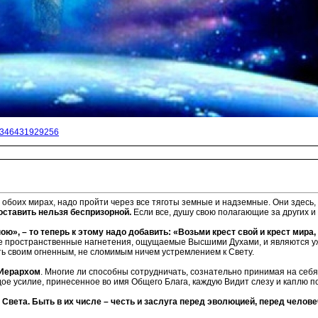
14346431929256
в обоих мирах, надо пройти через все тяготы земные и надземные. Они здесь
оставить нельзя беспризорной.
Если все, душу свою полагающие за других и з
ю», – то теперь к этому надо добавить: «Возьми крест свой и крест мира
ие пространственные нагнетения, ощущаемые Высшими Духами, и являются уже 
ать своим огненным, не сломимым ничем устремлением к Свету.
 Иерархом
. Многие ли способны сотрудничать, сознательно принимая на себ
ое усилие, принесенное во имя Общего Блага, каждую Видит слезу и каплю
 Света. Быть в их числе – честь и заслуга перед эволюцией, перед челов