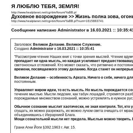
Я ЛЮБЛЮ ТЕБЯ, ЗЕМЛЯ!
http://www.healplanet.net/cgi-bin/forum/YaBB.pl
Духовное возрождение >> Жизнь полна зова, огон
http://www.healplanet.net/cgi-bin/forum/YaBB.pl?num=1615883741
Сообщение написано Administrator в 16.03.2021 :: 10:35:4
Заголовок:
Великое Делание. Великое Служение.
Создано
Administrator
в
16.03.2021 :: 10:35:41
"Рассмотрим чтение Наших книг с точки зрения мыслей. Чтение вдум
пропадает ни одна мысль, но каждая усиливает предшествовавш
светоносных отложений. Кто может сказать, что ритмично и постоя
времени, посвящаемого этому деланию. Когда станет он непреры
Великое Делание – особенность Архата. Ничего о себе, ничего дл
постоянным.
Управляют миром идеи, то есть мысль. Но мысль порождается со
течение мыслью. Мысли людские, как табун лошадей, стремятся разбе
порождаемые множеством сознаний, можно устремлять в нужное русл
Обычное сознание мыслит хаотически, не зная контроля. Тот, кт
сгущать, их можно разрежать, их можно лучом света очищать от мра
объединившись с Иерархией Блага.
Мощи сознательной мысли нет предела. Мыслью можно творить. 
Грани Агни Йоги §392.1963 г. Авг. 15.