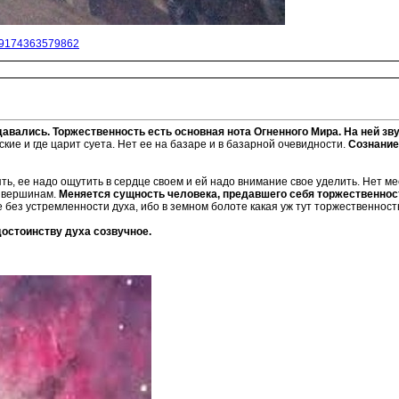
159174363579862
вались. Торжественность есть основная нота Огненного Мира. На ней зв
кие и где царит суета. Нет ее на базаре и в базарной очевидности.
Сознание
ть, ее надо ощутить в сердце своем и ей надо внимание свое уделить. Нет м
к вершинам.
Меняется сущность человека, предавшего себя торжественност
е без устремленности духа, ибо в земном болоте какая уж тут торжественност
достоинству духа созвучное.