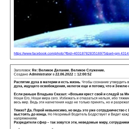
https://www.facebook.com/photo?fbid=4031878283516975&set=gm.43
Заголовок:
Re: Великое Делание. Великое Служение.
Создано
Administrator
в
22.06.2022 :: 12:00:52
Распятие духа в материи и есть жизнь
. Чтобы сознание утвердить 
духа, ищущего освобождения, нелегок еще и потому, что и Землю 
Если раньше Владыка Сказал: «Возьми крест свой и следуй за Мно
Ноши Его, Ноши мира сего. Избежать и отказаться нельзя, ибо тяжк
весь мир. Ведь эти нагнетения надо не только принять, но и разреж
Тяжко? Да. Порой невыносимо, но ведь это уже сотрудничество с
выстоять до конца.
Но Незримый Водитель Бодрствует и Видит кажд
напряжениям.
Разредители сфер – так зовутся эти, неведомые миру, сотрудники