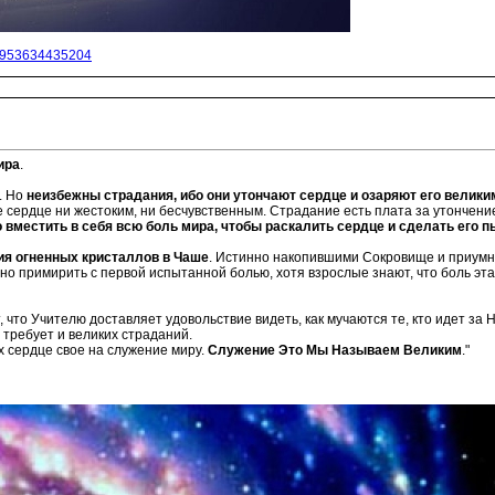
55953634435204
ира
.
. Но
неизбежны страдания, ибо они утончают сердце и озаряют его велики
 сердце ни жестоким, ни бесчувственным. Страдание есть плата за утончение
 вместить в себя всю боль мира, чтобы раскалить сердце и сделать его 
я огненных кристаллов в Чаше
. Истинно накопившими Сокровище и приумн
о примирить с первой испытанной болью, хотя взрослые знают, что боль эта 
 что Учителю доставляет удовольствие видеть, как мучаются те, кто идет за
требует и великих страданий.
 сердце свое на служение миру.
Служение Это Мы Называем Великим
."