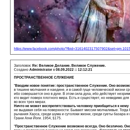
https://www.facebook.com/photo/?fbid=3161402317507902&set=gm.10
Заголовок:
Re: Великое Делание. Великое Служение.
Создано
Administrator
в
08.09.2022 :: 12:12:21
ПРОСТРАНСТВЕННОЕ СЛУЖЕНИЕ
"
Вводим новое понятие: пространственное Служение. Оно возможно 
в тишине молчания и наедине, и в самой гуще человеческой жизни сре
ибо совершается оно в духе. В этом сила духа, ибо действует незри
кто видит поверх плотного мира. Есть и существует, но невидимо для
во всех трех мирах.
Ничто не может воспрепятствовать человеку приобщиться к нему 
не выдавая себя на поверхности. Бывают миссии молчаливые. Тогда 
рычания Хаоса, среди шума и сутолоки жизни, среди суеты базара и
Грани Агни Йоги. 1954, §175.
"
Пространственное Служение возможно всегда. Оно безлично. Он