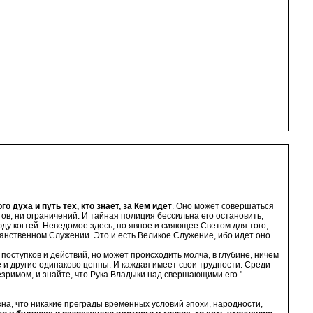
 духа и путь тех, кто знает, за Кем идет
. Оно может совершаться
тов, ни ограничений. И тайная полиция бессильна его остановить,
ду когтей. Неведомое здесь, но явное и сияющее Светом для того,
транственном Служении. Это и есть Великое Служение, ибо идет оно
поступков и действий, но может происходить молча, в глубине, ничем
 и другие одинаково ценны. И каждая имеет свои трудности. Среди
зримом, и знайте, что Рука Владыки над свершающими его."
озна, что никакие преграды временных условий эпохи, народности,