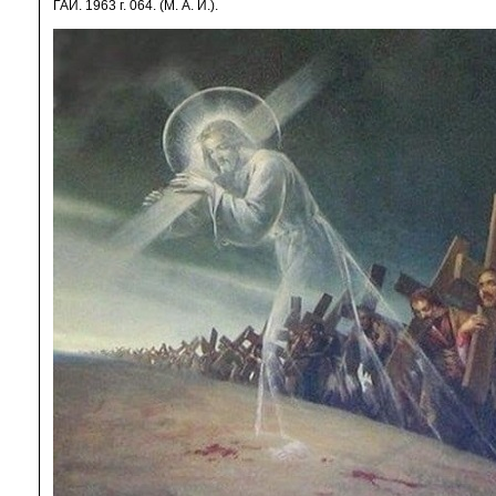
ГАЙ. 1963 г. 064. (М. А. Й.).