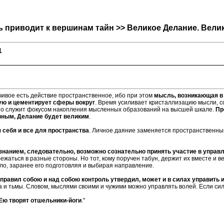
ь приводит к вершинам тайн >> Великое Делание. Вели
1
чивое есть действие пространственное, ибо при этом
мысль, возникающая в 
ую и цементирует сферы вокруг
. Время усиливает кристаллизацию мысли, с
нно служит фокусом накопления мысленных образований на высшей шкале.
Пр
вным, Делание будет великим
.
я себя и все для пространства
. Личное даяние заменяется пространственны
знанием, следовательно, возможно сознательно принять участие в управ
жаться в разные стороны. Но тот, кому поручен табун, держит их вместе и в
о, заранее его подготовляя и выбирая направление.
о управил собою и над собою контроль утвердил, может и в силах управит
ка и тьмы. Словом, мыслями своими и чужими можно управлять волей. Если си
Ею творят отшельники-йоги
."