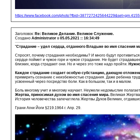
https://www.facebook.com/photo?fbid=3877272425644229&set=gm.41
Заголовок:
Re: Великое Делание. Великое Служение.
Создано
Administrator
в
05.05.2021 :: 16:34:49
"
Страдание – удел сердца, отданного Владыке во имя спасения м
Спросят, почему страдания необходимы? И много будут противиться
сердце поймет и чужое горе и чужое страдание. Не будет страдавшее
близких, когда страдают они. Но и через это тоже надо пройти.
Нужно
Каждое страдание создает особую субстанцию, дающую отложени
примирить сознание с неизбежностью страдания. Даже ребенка трудн
усвоенный через посредство боли. Как в большом, так и в малом.
Боль многому учит и многому научает. Неужели недомыслие полагает,
Жертва, приносимая духом во имя спасения мира.
Великая Жертва 
История человечества запечатлела Жертвы Духов Великих, отдавших
Грани Агни Йоги §219.1964 г. Апр. 29.