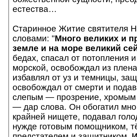
естества…
Старинное Житие святителя Н
словами: "
Много великих и п
земле и на море великий се
бедах, спасал от потопления и
морской, освобождал из плен
избавлял от уз и темницы, за
освобождал от смерти и подав
слепым — прозрение, хромым 
— дар слова. Он обогатил мно
крайней нищете, подавал голо
нужде готовым помощником, т
предстателем и защитником.
И