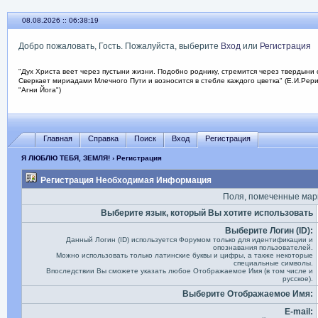
08.08.2026 :: 06:38:19
Добро пожаловать, Гость. Пожалуйста, выберите
Вход
или
Регистрация
"Дух Христа веет через пустыни жизни. Подобно роднику, стремится через твердыни 
Сверкает мириадами Млечного Пути и возносится в стебле каждого цветка" (Е.И.Рер
"Агни Йога")
Главная
Справка
Поиск
Вход
Регистрация
Я ЛЮБЛЮ ТЕБЯ, ЗЕМЛЯ!
› Регистрация
Регистрация
Необходимая Информация
Поля, помеченные ма
Выберите язык, который Вы хотите использовать
Выберите Логин (ID):
Данный Логин (ID) используется Форумом только для идентификации и
опознавания пользователей.
Можно использовать только латинские буквы и цифры, а также некоторые
специальные символы.
Впоследствии Вы сможете указать любое Отображаемое Имя (в том числе и
русское).
Выберите Отображаемое Имя:
E-mail: