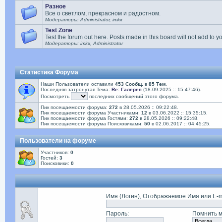
Разное
Все о светлом, прекрасном и радостном.
Модераторы: Administrator, imkx
Test Zone
Test the forum out here. Posts made in this board will not add to y
Модераторы: imkx, Administrator
Статистика Форума
Наши Пользователи оставили
453 Сообщ.
в
85 Тем
.
Последняя затронутая Тема:
Re: Галерея
(18.09.2025 :: 15:47:46).
Посмотреть
последних сообщений этого форума.
Пик посещаемости форума:
272
в 28.05.2026 :: 09:22:48.
Пик посещаемости форума Участниками:
12
в 03.06.2022 :: 15:35:15.
Пик посещаемости форума Гостями:
272
в 28.05.2026 :: 09:22:48.
Пик посещаемости форума Поисковиками:
50
в 02.06.2017 :: 04:45:25.
Пользователи на форуме
Участников:
0
Гостей:
3
Поисковики:
0
Имя (Логин), Отображаемое Имя или E-m
Пароль
:
Помнить 