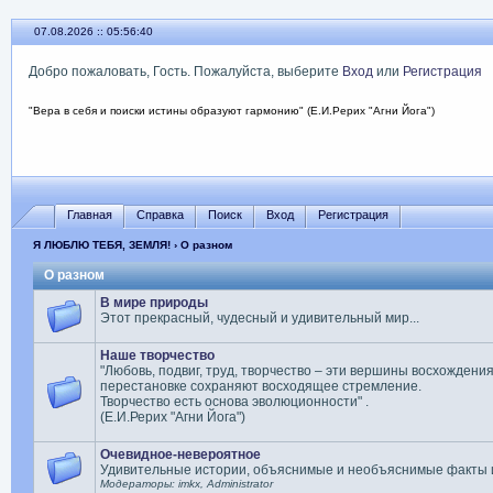
07.08.2026 :: 05:56:40
Добро пожаловать, Гость. Пожалуйста, выберите
Вход
или
Регистрация
"Вера в себя и поиски истины образуют гармонию" (Е.И.Рерих "Агни Йога")
Главная
Справка
Поиск
Вход
Регистрация
Я ЛЮБЛЮ ТЕБЯ, ЗЕМЛЯ!
› О разном
О разном
В мире природы
Этот прекрасный, чудесный и удивительный мир...
Наше творчество
"Любовь, подвиг, труд, творчество – эти вершины восхождени
перестановке сохраняют восходящее стремление.
Творчество есть основа эволюционности" .
(Е.И.Рерих "Агни Йога")
Очевидное-невероятное
Удивительные истории, объяснимые и необъяснимые факты 
Модераторы: imkx, Administrator