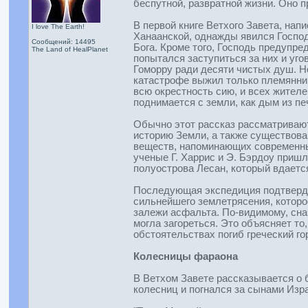
беспутной, развратной жизни. Оно п
В первой книге Ветхого Завета, нап
I love The Earth!
Ханаанской, однажды явился Господ
Сообщений: 14495
Бога. Кроме того, Господь предупр
The Land of HealPlanet
попытался заступиться за них и уг
Гоморру ради десяти чистых душ. Но
катастрофе выжил только племянник 
всю окрестность сию, и всех жителе
поднимается с земли, как дым из пе
Обычно этот рассказ рассматривают 
историю Земли, а также существова
веществ, напоминающих современный
ученые Г. Харрис и Э. Бэрдоу приш
полуострова Лесан, который вдаетс
Последующая экспедиция подтвердил
сильнейшего землетрясения, которо
залежи асфальта. По-видимому, сна
могла загореться. Это объясняет то
обстоятельствах погиб греческий г
Колесницы фараона
В Ветхом Завете рассказывается о б
колесниц и погнался за сынами Изра