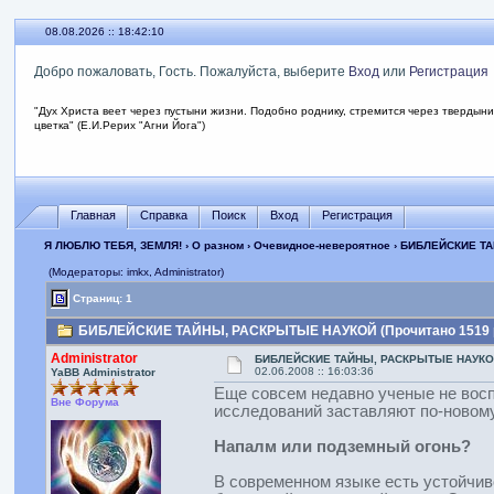
08.08.2026 :: 18:42:10
Добро пожаловать, Гость. Пожалуйста, выберите
Вход
или
Регистрация
"Дух Христа веет через пустыни жизни. Подобно роднику, стремится через твердыни
цветка" (Е.И.Рерих "Агни Йога")
Главная
Справка
Поиск
Вход
Регистрация
Я ЛЮБЛЮ ТЕБЯ, ЗЕМЛЯ!
›
О разном
›
Очевидное-невероятное
› БИБЛЕЙСКИЕ Т
(Модераторы: imkx, Administrator)
Страниц: 1
БИБЛЕЙСКИЕ ТАЙНЫ, РАСКРЫТЫЕ НАУКОЙ (Прочитано 1519 
Administrator
БИБЛЕЙСКИЕ ТАЙНЫ, РАСКРЫТЫЕ НАУК
02.06.2008 :: 16:03:36
YaBB Administrator
Еще совсем недавно ученые не вос
Вне Форума
исследований заставляют по-новому
Напалм или подземный огонь?
В современном языке есть устойчив