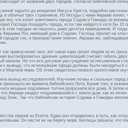
роисходит от названий двух городов, согласно библейской леге
исанной задолго до рождения Иисуса Христа, подробно рассказы
ь в обличье трех странников. Из беседы с ними Авраам понял, 
едил его, что хочет уничтожить города Содом и Гоморру за воп
оворил Господа пощадить города, если там найдется хотя бы 1
 в этих городах не нашлось даже десятка праведников. И тогда 
Авраама Лот, имевший дом в Содоме. Господь пролил на злосчас
й городов сих, и произрастания земли». Авраам же, наблюдавши
чи».
как нравоучение: мол, вот какая кара грозит людям за их грех
ния высокоразвитых древних цивилизаций считают гибель двух
 напалм. Но это все досужие рассуждения за письменным стол
ли к выводу, что исчезнувшие города должны были находиться с
я в Мертвое море. Об этом свидетельствовало кропотливое изу
а вывод исследователей. Изучение почвы и скальных пород в 
е произошло во времена библейского Лота. Кроме того, в указ
чала мощные подземные толчки разрушили все дома. А затем и
, что Авраам увидел «поднимавшийся с земли дым, как из печи». 
ород Элис. Так что библейская история Содома и Гоморры впол
егстве евреев из Египта. Едва они отправились в путь, как отп
илевыми. Он настиг их на берегу моря. Беглецы решили, что по