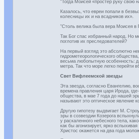
"Тогда Моисей «простер руку свою 
Казалось, что евреи попали в безвы
колесницы их и на всадников их».
"Столь велика была вера Моисея в Г
Так Бог спас избранный народ. Но м
поглотив их преследователей?
На первый взгляд это абсолютно не
гидрометеорологического общества, 
весьма любопытную особенность: да
метра. Так что море легко перейти 
Свет Вифлеемской звезды
Эта звезда, согласно Евангелию, в
времена правления царя Ирода, где
общества, в мае 7 года до нашей э
называют это оптическое явление к
Другую гипотезу выдвигает М. Строу
эры в созвездии Козерога вспыхнула
у раскаленного небесного тела, как
как бы агонизирует, ярко вспыхивая
Христос окажется на два года моло