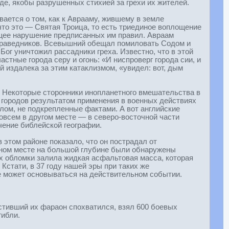
нде, якобы разрушенных стихией за грехи их жителей.
вается о том, как к Аврааму, жившему в земле
что это — Святая Троица, то есть триединое воплощение
иющее нарушение предписанных им правил. Авраам
0 праведников. Всевышний обещал помиловать Содом и
Бог уничтожил рассадники греха. Известно, что в этой
тные города серу и огонь: «И ниспроверг города сии, и
й издалека за этим катаклизмом, «увидел: вот, дым
и. Некоторые сторонники инопланетного вмешательства в
 городов результатом применения в военных действиях
ом, не подкрепленные фактами. А вот английские
овсем в другом месте — в северо-восточной части
чение библейской географии.
этом районе показало, что он пострадал от
анном месте на большой глубине были обнаружены
х обломки залила жидкая асфальтовая масса, которая
Кстати, в 37 году нашей эры при таких же
не может основываться на действительном событии.
устивший их фараон спохватился, взял 600 боевых
гибли.