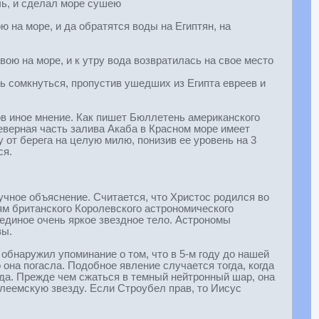
чь, и сделал море сушею
 на море, и да обратятся воды на Египтян, на
вою на море, и к утру вода возвратилась на свое место
вь сомкнуться, пропустив ушедших из Египта евреев и
ов иное мнение. Как пишет Бюллетень американского
северная часть залива Акаба в Красном море имеет
от берега на целую милю, понизив ее уровень на 3
ся.
учное объяснение. Считается, что Христос родился во
ям британского Королевского астрономического
 единое очень яркое звездное тело. Астрономы
вы.
 обнаружил упоминание о том, что в 5-м году до нашей
 она погасла. Подобное явление случается тогда, когда
ода. Прежде чем сжаться в темный нейтронный шар, она
флеемскую звезду. Если Строубел прав, то Иисус