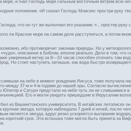
на море, и гнал Господь море сильным восточным ветром всю но
ходное положение. «И сказал Господь Моисею: простри руку твою
оспода, что он тут же выполнил его указание: «…простер руку с
огло ли Красное море на самом деле расступиться, а потом вно
возможно, ибо противоречит законам природы. Но у метеоролог
«чудо», описанное в Библии, вполне реально. Дело в том, что 
же умеренный ветер за 8—10 часов способен отогнать там воду 
вброд. Но стоит наступить затишью, как вода быстро возвращает
оссиявшая на небе в момент рождения Иисуса, тоже получила на
-то между 37-м и 4-м годами до нашей эры. Согласно вычислени
ры Юпитер и Сатурн предстали на небе чуть ли не слившимися в
онъюнкцией. Его и могли увидеть пришедшие в Иерусалим волх
бел из Вашингтонского университета. В китайских летописях он
 крупная звезда, которую наблюдали 7 дней и ночей, после чего
овым является звезда, вдруг резко ускоряется выгорание водор
 на короткий срок. Эта вспышка тоже могла быть принята за Ви
же.