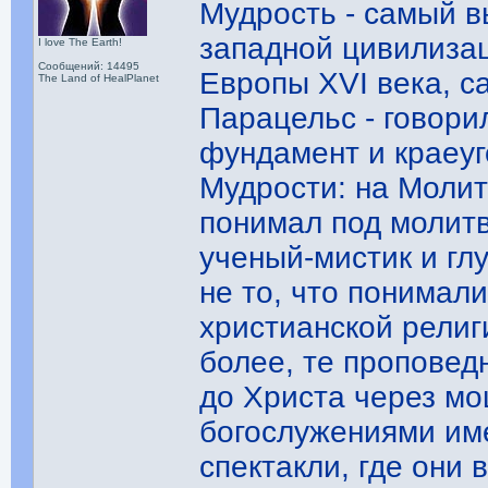
Мудрость - самый 
западной цивилизац
I love The Earth!
Сообщений: 14495
Европы XVI века, с
The Land of HealPlanet
Парацельс - говори
фундамент и краеу
Мудрости: на Молит
понимал под молитв
ученый-мистик и гл
не то, что понимал
христианской религ
более, те проповед
до Христа через мо
богослужениями им
спектакли, где они