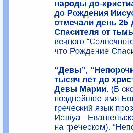
народы до-христи
до Рождения Иису
отмечали день 25 
Спасителя от тьмы
вечного “Солнечног
что Рождение Спаси
“Девы”, “Непороч
тысяч лет до хри
Девы Марии
. (В с
позднейшее имя Бог
греческий язык про
Иешуа - Евангельск
на греческом). “Не