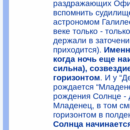
раздражающих Офиц
вспомнить судилищ
астрономом Галилее
веке только - тольк
держали в заточени
приходится).
Именно
когда ночь еще на
сильна), созвезди
горизонтом
. И у “Д
рождается “Младене
рождения Солнце -
Младенец, в том смы
горизонтом в полд
Солнца начинается