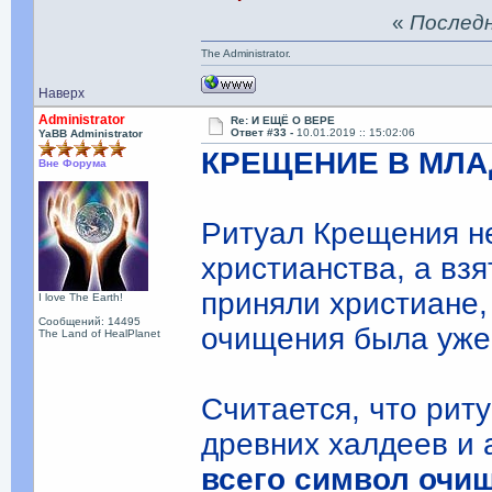
«
Последня
The Administrator.
Наверх
Administrator
Re: И ЕЩЁ О ВЕРЕ
Ответ #33 -
10.01.2019 :: 15:02:06
YaBB Administrator
КРЕЩЕНИЕ В МЛ
Вне Форума
Ритуал Крещения н
христианства, а вз
приняли христиане,
I love The Earth!
Сообщений: 14495
очищения была уже
The Land of HealPlanet
Считается, что рит
древних халдеев и 
всего символ очи