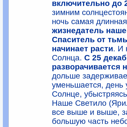
включительно до 
зимним солнцестоян
ночь самая длинна
жизнедатель наше
Спаситель от тьмы
начинает расти
. И
Солнца.
С 25 дека
разворачивается н
дольше задерживае
уменьшается, день 
Солнце, убыстряясь,
Наше Светило (Ярил
все выше и выше, з
большую часть неб