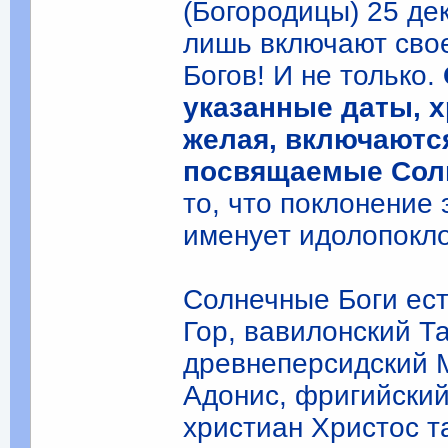
(Богородицы) 25 дек
лишь включают свое
Богов! И не только.
указанные даты, х
желая, включаютс
посвящаемые Сол
то, что поклонение
именует идолопокл
Солнечные Боги ест
Гор, вавилонский Т
древнеперсидский М
Адонис, фригийский 
христиан Христос т