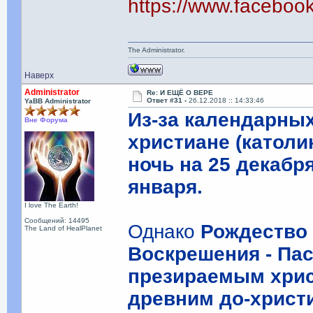
https://www.facebo
The Administrator.
Наверх
Administrator
Re: И ЕЩЁ О ВЕРЕ
Ответ #31 -
26.12.2018 :: 14:33:46
YaBB Administrator
Из-за календарны
Вне Форума
христиане (католи
ночь на 25 декабр
января.
I love The Earth!
Сообщений: 14495
Однако
Рождество 
The Land of HealPlanet
Воскрешения - Па
презираемым хрис
древним до-хрис