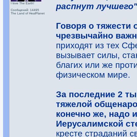
I love The Earth!
распнут лучшего
Сообщений: 14495
The Land of HealPlanet
Говоря о тяжести 
чрезвычайно важн
приходят из тех Сф
вызывает силы, ста
благих или же прот
физическом мире.
За последние 2 ты
тяжелой общенаро
конечно же, надо 
Иерусалимской ст
кресте страданий с