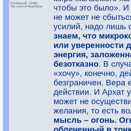
Сообщений: 14495
чтобы это было». И
The Land of HealPlanet
не может не сбытьс
усилий, надо лишь 
знаем, что микрок
или уверенности д
энергия, заложенн
безотказно
. В случ
«хочу», конечно, де
безграничен. Вера 
действии. И Архат у
может не осуществи
желания, то есть в
мысль – огонь. Ог
облеченный в тон