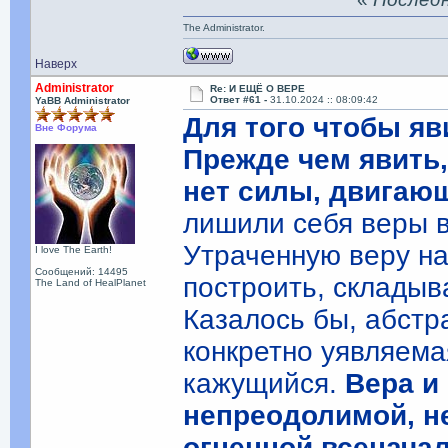
The Administrator.
Наверх
Administrator
Re: И ЕЩЁ О ВЕРЕ
Ответ #61 -
31.10.2024 :: 08:09:42
YaBB Administrator
Для того чтобы яв
Вне Форума
Прежде чем явить,
нет силы, двигаю
лишили себя веры в
Утраченную веру на
I love The Earth!
Сообщений: 14495
построить, складыв
The Land of HealPlanet
Казалось бы, абстр
конкретно уявляемая
кажущийся.
Вера и
непреодолимой, н
огненной всеначал