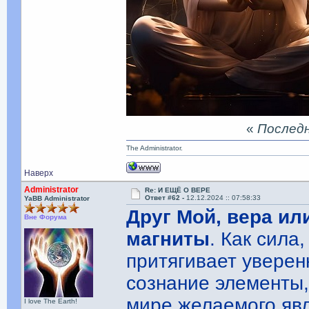
«
Последня
The Administrator.
Наверх
Administrator
Re: И ЕЩЁ О ВЕРЕ
Ответ #62 -
12.12.2024 :: 07:58:33
YaBB Administrator
Друг Мой, вера ил
Вне Форума
магниты
. Как сила
притягивает уверен
сознание элементы
мире желаемого явл
I love The Earth!