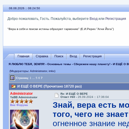
08.08.2026 :: 08:24:51
Добро пожаловать, Гость. Пожалуйста, выберите
Вход
или
Регистрация
"Вера в себя и поиски истины образуют гармонию" (Е.И.Рерих "Агни Йога")
Главная
Справка
Поиск
Вход
Регистрация
Я ЛЮБЛЮ ТЕБЯ, ЗЕМЛЯ!
›
Основные темы
›
Сбережем нашу планету!
› И ЕЩЁ О 
(Модераторы: Administrator, imkx)
Страниц:
1
...
5
6
7
И ЕЩЁ О ВЕРЕ (Прочитано 18720 раз)
Administrator
Re: И ЕЩЁ О ВЕРЕ
Ответ #60 -
26.09.2024 :: 17:36:04
YaBB Administrator
Знай, вера есть м
Вне Форума
того, чего не знае
огненное знание не