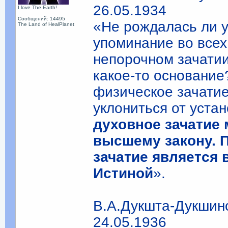
26.05.1934
I love The Earth!
Сообщений: 14495
«Не рождалась ли у
The Land of HealPlanet
упоминание во всех
непорочном зачати
какое-то основание?
физическое зачатие
уклониться от уста
духовное зачатие 
высшему закону. 
зачатие является 
Истиной
».
В.А.Дукшта-Дукшин
24.05.1936