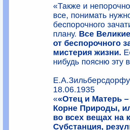
«Также и непорочное
все, понимать нужн
беспорочного зачат
плану.
Все Великие
от беспорочного за
мистерия жизни.
Ес
нибудь поясню эту 
Е.А.Зильберсдорф
18.06.1935
«
«Отец и Матерь –
Корне Природы, и
во всех вещах на 
Субстанция, резу