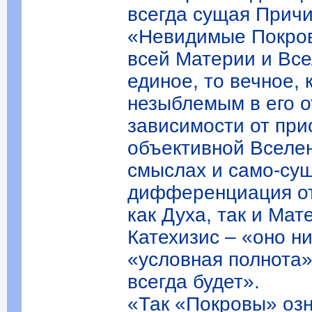
всегда сущая Прич
«Невидимые Покров
всей Материи и Все
единое, то вечное, 
незыблемым в его о
зависимости от при
объективной Вселен
смыслах и само-сущ
дифференциация от
как Духа, так и Мат
Катехизис – «оно н
«условная полнота»,
всегда будет».
«Так «Покровы» оз