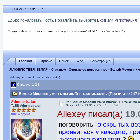
09.08.2026 :: 09:18:07
Добро пожаловать, Гость. Пожалуйста, выберите
Вход
или
Регистрация
"Чудеса бывают в жизни любовью и устремлением" (Е.И.Рерих "Агни Йога")
Главная
Справка
Поиск
Вход
Регистрация
Я ЛЮБЛЮ ТЕБЯ, ЗЕМЛЯ!
›
О разном
›
Очевидное-невероятное
› Вольф Мессинг ум
(Модераторы: Administrator, imkx)
Страниц:
1
2
3
Вольф Мессинг умел многое. Ты тоже можешь. (Прочитано 14710
Administrator
Re: Вольф Мессинг умел многое. Ты тоже мож
Ответ #10 -
19.05.2009 :: 15:35:24
YaBB Administrator
Allexey писал(а)
19.0
Вне Форума
поговорить
"о скрытых во
проявиться у каждого, п
духовного развития"
?