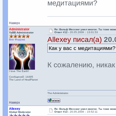
медитациями?
Наверх
Administrator
Re: Вольф Мессинг умел многое. Ты тоже мож
Ответ #12 -
20.05.2009 :: 13:01:53
YaBB Administrator
Allexey писал(а)
20.0
Вне Форума
Как у вас с медитациями?
К сожалению, ник
I love The Earth!
Сообщений: 14495
The Land of HealPlanet
The Administrator.
Наверх
Allexey
Re: Вольф Мессинг умел многое. Ты тоже мож
Ответ #13 -
20.05.2009 :: 15:52:11
Global Moderator