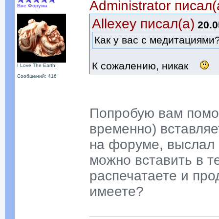
Administrator писал(
Вне Форума
Allexey писал(а)
20.0
Как у вас с медитациями
К сожалению, никак
I Love The Earth!
Сообщений: 416
Попробую вам помоч
временно) вставляе
на форуме, выслал 
можно вставить в те
распечатаете и про
имеете?