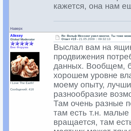
кажется, она нам е
Наверх
Allexey
Re: Вольф Мессинг умел многое. Ты тоже мож
Ответ #19 -
21.05.2009 :: 09:32:13
Global Moderator
Выслал вам на ящик
Вне Форума
продвижения потреб
данных. Вообщем, б
хорошем уровне вла
моему опыту, лучши
I Love The Earth!
Сообщений: 416
разнообразие возмо
Там очень разные п
там есть т.н. малые
вращается, там ест