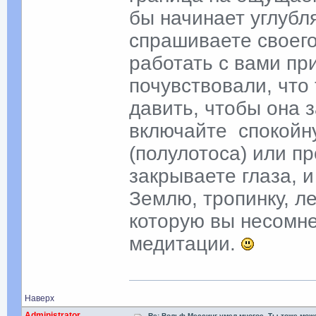
бы начинает углубл
спрашиваете своего
работать с вами пр
почувствовали, что 
давить, чтобы она з
включайте спокойну
(полулотоса) или п
закрываете глаза, 
Землю, тропинку, ле
которую вы несомне
медитации.
Наверх
Administrator
Re: Вольф Мессинг умел многое. Ты тоже мож