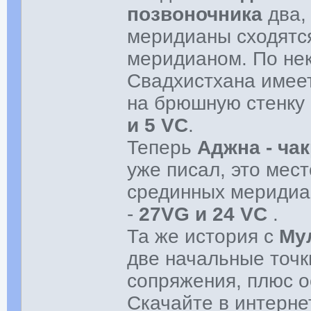
позвоночника
два,
меридианы сходятся
меридианом. По нек
Свадхистхана имеет
на брюшную стенку б
и 5 VC
.
Теперь
Аджна - чак
уже писал, это мес
срединных меридиа
-
27VG и 24 VC
.
Та же история с
Му
две начальные точк
сопряжения, плюс 
Скачайте в интерне