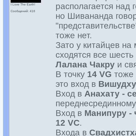
располагается над 
I Love The Earth!
Сообщений: 416
но Шивананда говори
"представительстве
тоже нет.
Зато у китайцев на
сходятся все шесть 
Лалана Чакру
и св
В точку
14 VG
тоже 
это вход в
Вишудху
Вход в
Анахату - с
переднесрединном
Вход в
Манипуру -
12 VC
.
Входа в
Свадхистха