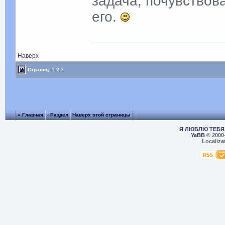
задача, почувствова
его.
Наверх
Страниц:
1
2
3
« Главная
‹ Раздел
Наверх этой страницы
Я ЛЮБЛЮ ТЕБЯ,
YaBB
© 2000
Localiza