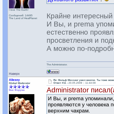
I love The Earth!
Крайне интересный
Сообщений: 14495
The Land of HealPlanet
И Вы, и prema упом
естественно проявл
просветления и под
А можно по-подроб
The Administrator.
Наверх
Allexey
Re: Вольф Мессинг умел многое. Ты тоже мож
Ответ #11 -
20.05.2009 :: 11:44:09
Global Moderator
Administrator писал(
Вне Форума
И Вы, и prema упоминали
проявляются у человека п
верхним чакрам.