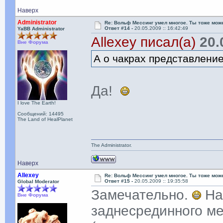
Наверх
Administrator
Re: Вольф Мессинг умел многое. Ты тоже мож
Ответ #14 -
20.05.2009 :: 16:42:49
YaBB Administrator
Allexey писал(а)
20.0
Вне Форума
А о чакрах представлени
Да!
I love The Earth!
Сообщений: 14495
The Land of HealPlanet
The Administrator.
Наверх
Allexey
Re: Вольф Мессинг умел многое. Ты тоже мож
Ответ #15 -
20.05.2009 :: 19:35:58
Global Moderator
Замечательно.
На
Вне Форума
заднесрединного ме