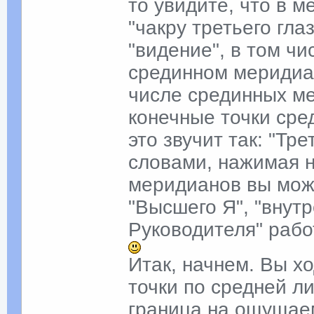
то увидите, что в 
"чакру третьего гла
"видение", в том чи
срединном меридиан
числе срединных ме
конечные точки сре
это звучит так: "Тр
словами, нажимая н
меридианов вы мож
"Высшего Я", "внутр
Руководителя" раб
Итак, начнем. Вы х
точки по средней л
граница на ощущаем