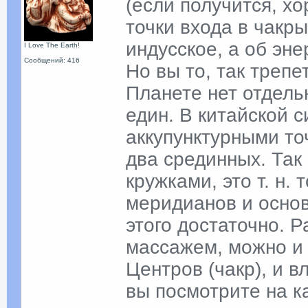
(если получится, хо
точки входа в чакры
индусское, а об эн
I Love The Earth!
Сообщений: 416
Но вы то, так трепе
Планете нет отдель
един. В китайской 
аккупунктурными то
два срединных. Так
кружками, это т. н.
меридианов и основ
этого достаточно. 
массажем, можно и
Центров (чакр), и в
вы посмотрите на к