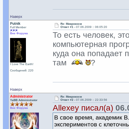
Наверх
Putnik
Re: Микрокосм
Ответ #1 -
07.06.2009 :: 06:05:20
Full Member
То есть человек, эт
Вне Форума
компьютерная прогр
куда она попадает 
там
?
I Love The Earth!
Сообщений: 220
Наверх
Administrator
Re: Микрокосм
Ответ #2 -
07.06.2009 :: 22:33:56
YaBB Administrator
Allexey писал(а)
06.0
Вне Форума
В свое время, академик 
экспериментов с клеточны