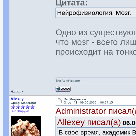
Цитата:
Нейрофизиология. Мозг.
Одно из существующ
что мозг - всего л
происходит на тонк
The Administrator.
Наверх
Allexey
Re: Микрокосм
Ответ #3 -
09.06.2009 :: 06:27:15
Global Moderator
Administrator писал(
Вне Форума
Allexey писал(а)
06.0
В свое время, академик 