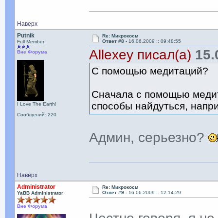
Наверх
Putnik
Re: Микрокосм
Ответ #8 -
16.06.2009 :: 09:48:55
Full Member
Allexey писал(а)
15.0
Вне Форума
С помощью медитаций?
Сначала с помощью медит
способы найдуться, напри
I Love The Earth!
Сообщений: 220
Админ, серьезно?
Наверх
Administrator
Re: Микрокосм
Ответ #9 -
16.06.2009 :: 12:14:29
YaBB Administrator
Вне Форума