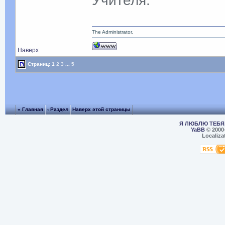
Учителя.
The Administrator.
Наверх
Страниц:
1
2
3
...
5
« Главная
‹ Раздел
Наверх этой страницы
Я ЛЮБЛЮ ТЕБЯ,
YaBB
© 2000
Localiza