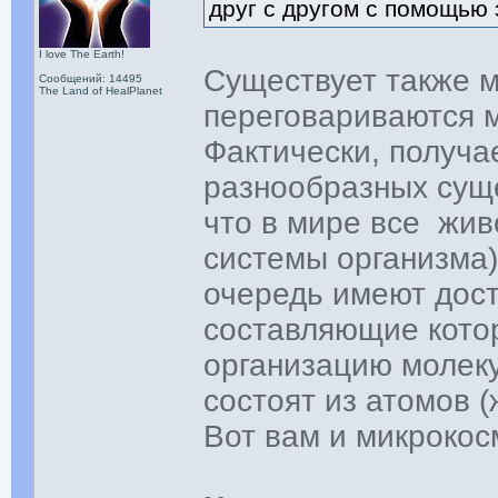
друг с другом с помощью 
I love The Earth!
Существует также м
Сообщений: 14495
The Land of HealPlanet
переговариваются м
Фактически, получае
разнообразных суще
что в мире все живо
системы организма)
очередь имеют дост
составляющие кото
организацию молеку
состоят из атомов (
Вот вам и микрокос