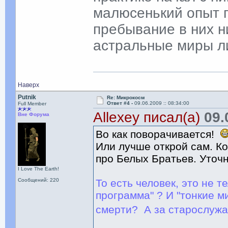
малюсенький опыт п
пребывание в них н
астральные миры л
Наверх
Putnik
Re: Микрокосм
Ответ #4 -
09.06.2009 :: 08:34:00
Full Member
Allexey писал(а)
09.0
Вне Форума
Во как поворачивается!
Или лучше открой сам. Ко
про Белых Братьев. Уточн
I Love The Earth!
Сообщений: 220
То есть человек, это не 
программа" ? И "тонкие м
смерти? А за старослуж