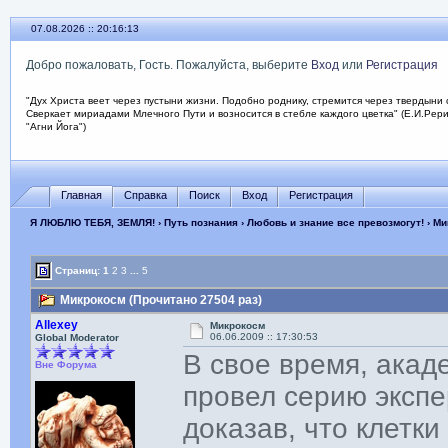
07.08.2026 :: 20:16:14
Добро пожаловать, Гость. Пожалуйста, выберите
Вход
или
Регистрация
"Дух Христа веет через пустыни жизни. Подобно роднику, стремится через твердыни 
Сверкает мириадами Млечного Пути и возносится в стебле каждого цветка" (Е.И.Рер
"Агни Йога")
Главная
Справка
Поиск
Вход
Регистрация
Я ЛЮБЛЮ ТЕБЯ, ЗЕМЛЯ!
›
Путь познания
›
Любовь и знание все превозмогут!
› Ми
Страниц:
1
2
3
...
5
Микрокосм (Прочитано 27504 раз)
Allexey
Микрокосм
06.06.2009 :: 17:30:53
Global Moderator
В свое время, акад
Вне Форума
провел серию экспе
доказав, что клетк