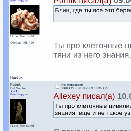
Putnik писал(а)
09.0
Вне Форума
Блин, где ты все это бе
I Love The Earth!
Сообщений: 416
Ты про клеточные 
тяни из него знания
Наверх
Putnik
Re: Микрокосм
Ответ #6 -
10.06.2009 :: 09:34:27
Full Member
Allexey писал(а)
10.0
Вне Форума
Ты про клеточные цивил
знания, еще и не такое у
I Love The Earth!