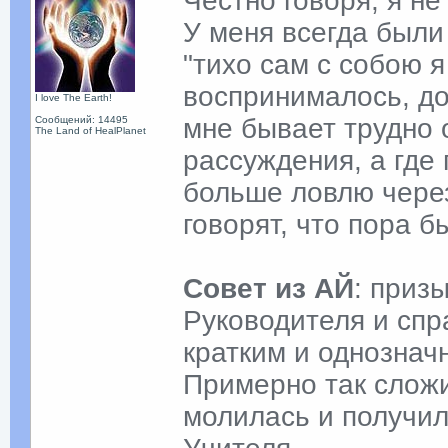
Честно говоря, я н
У меня всегда были
"тихо сам с собою я
воспринималось, до
I love The Earth!
мне бывает трудно 
Сообщений: 14495
The Land of HealPlanet
рассуждения, а где 
больше ловлю чере
говорят, что пора 
Совет из АЙ
: приз
Руководителя и спр
кратким и однознач
Примерно так слож
молилась и получила