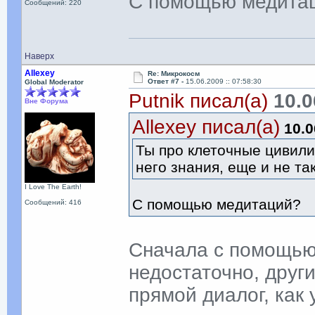
С помощью медита
Сообщений: 220
Наверх
Allexey
Re: Микрокосм
Ответ #7 -
15.06.2009 :: 07:58:30
Global Moderator
Putnik писал(а)
10.0
Вне Форума
Allexey писал(а)
10.0
Ты про клеточные цивил
него знания, еще и не т
I Love The Earth!
С помощью медитаций?
Сообщений: 416
Сначала с помощью 
недостаточно, друг
прямой диалог, как 