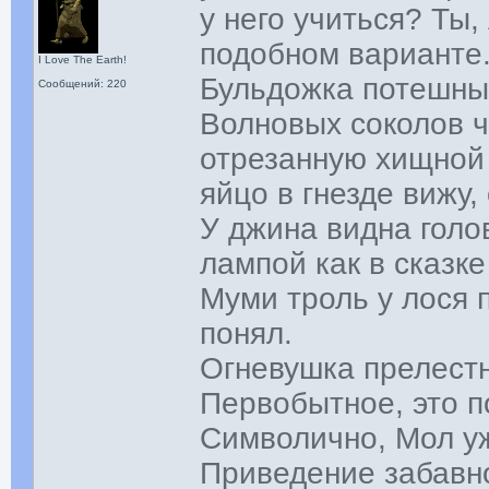
у него учиться? Ты,
подобном варианте
I Love The Earth!
Бульдожка потешный,
Сообщений: 220
Волновых соколов че
отрезанную хищной 
яйцо в гнезде вижу, 
У джина видна голо
лампой как в сказк
Муми троль у лося п
понял.
Огневушка прелестн
Первобытное, это п
Символично, Мол уж
Приведение забавно