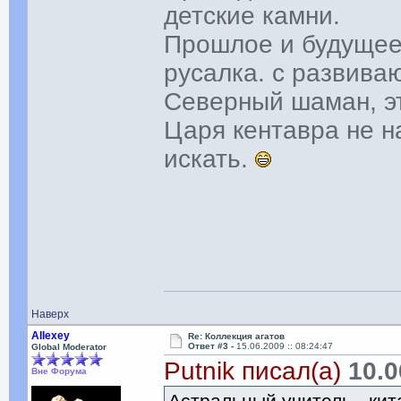
детские камни.
Прошлое и будущее
русалка. с развив
Северный шаман, эт
Царя кентавра не н
искать.
Наверх
Allexey
Re: Коллекция агатов
Ответ #3 -
15.06.2009 :: 08:24:47
Global Moderator
Putnik писал(а)
10.0
Вне Форума
Астральный учитель - кит