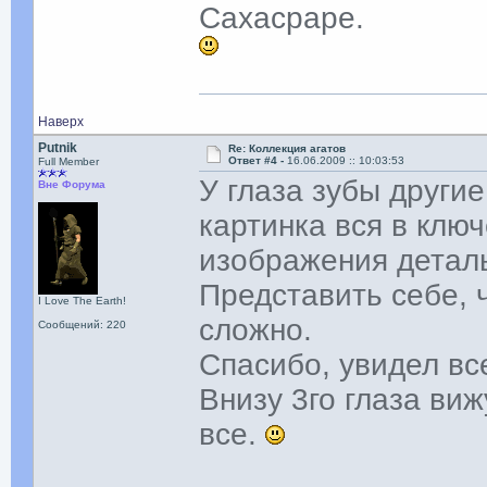
Сахасраре.
Наверх
Putnik
Re: Коллекция агатов
Ответ #4 -
16.06.2009 :: 10:03:53
Full Member
У глаза зубы други
Вне Форума
картинка вся в ключ
изображения детал
Представить себе, 
I Love The Earth!
сложно.
Сообщений: 220
Спасибо, увидел вс
Внизу 3го глаза виж
все.