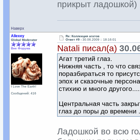
прикрыт ладошкой)
Наверх
Allexey
Re: Коллекция агатов
Ответ #9 -
30.06.2009 :: 18:16:01
Global Moderator
Natali писал(а)
30.06
Вне Форума
Агат третий глаз.
Нижняя часть , то что св
поразбираться то присут
эпох и сказочные персон
I Love The Earth!
стихию и много другого....
Сообщений: 416
Центральная часть закры
глаз до поры до времени 
Ладошкой во всю го