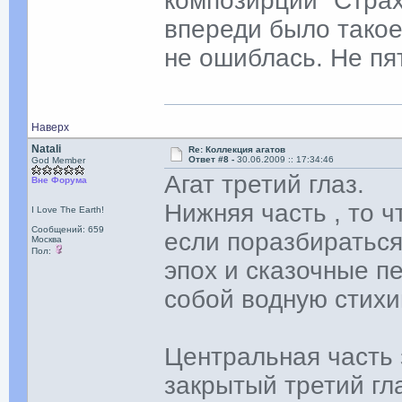
композирции "Страх
впереди было такое
не ошиблась. Не пя
Наверх
Natali
Re: Коллекция агатов
Ответ #8 -
30.06.2009 :: 17:34:46
God Member
Агат третий глаз.
Вне Форума
Нижняя часть , то 
I Love The Earth!
Сообщений: 659
если поразбираться
Москва
Пол:
эпох и сказочные 
собой водную стихию
Центральная часть 
закрытый третий гл