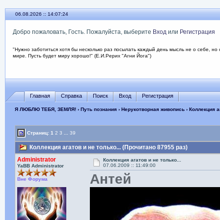
06.08.2026 :: 14:07:26
Добро пожаловать, Гость. Пожалуйста, выберите
Вход
или
Регистрация
"Нужно заботиться хотя бы несколько раз посылать каждый день мысль не о себе, но 
мире. Пусть будет миру хорошо!" (Е.И.Рерих "Агни Йога")
Главная
Справка
Поиск
Вход
Регистрация
Я ЛЮБЛЮ ТЕБЯ, ЗЕМЛЯ!
›
Путь познания
›
Нерукотворная живопись
› Коллекция аг
Страниц:
1
2
3
...
39
Коллекция агатов и не только... (Прочитано 87955 раз)
Administrator
Коллекция агатов и не только...
07.06.2009 :: 11:49:00
YaBB Administrator
Антей
Вне Форума