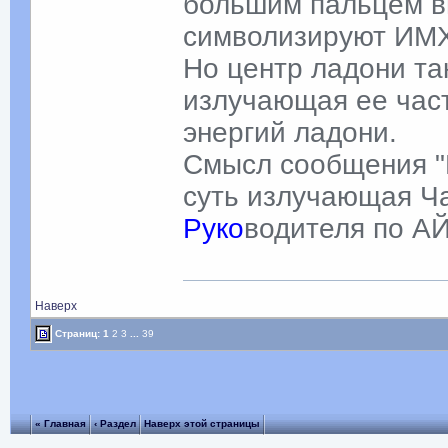
большим пальцем вн
символизируют И
Но центр ладони та
излучающая ее част
энергий ладони.
Смысл сообщения "
суть излучающая Ча
Руко
водителя по А
Наверх
Страниц:
1
2
3
...
39
« Главная
‹ Раздел
Наверх этой страницы