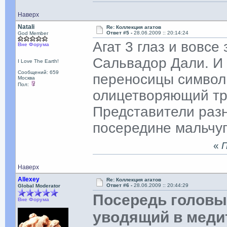
Наверх
Natali
Re: Коллекция агатов
Ответ #5 -
28.06.2009 :: 20:14:24
God Member
Агат 3 глаз и вовс
Вне Форума
Сальвадор Дали. И н
I Love The Earth!
Сообщений: 659
переносицы символ
Москва
Пол:
олицетворяющий тре
Представители разн
посередине мальчуга
«
П
Наверх
Allexey
Re: Коллекция агатов
Ответ #6 -
28.06.2009 :: 20:44:29
Global Moderator
Посередь головы 
Вне Форума
уводящий в мед