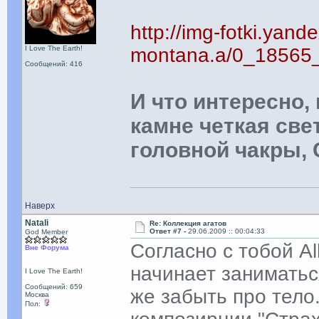
http://img-fotki.yande
I Love The Earth!
montana.a/0_18565
Сообщений: 416
И что интересно, 
камне четкая св
головной чакры,
Наверх
Natali
Re: Коллекция агатов
Ответ #7 -
29.06.2009 :: 00:04:33
God Member
Согласно с тобой Al
Вне Форума
начинает заниматьс
I Love The Earth!
Сообщений: 659
же забыть про тело
Москва
Пол: