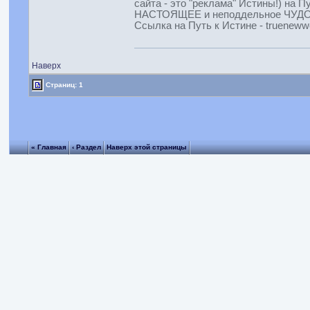
сайта - это "реклама" Истины!) на П
НАСТОЯЩЕЕ и неподдельное ЧУДО. Т
Ссылка на Путь к Истине - truenewwo
Наверх
Страниц: 1
« Главная
‹ Раздел
Наверх этой страницы