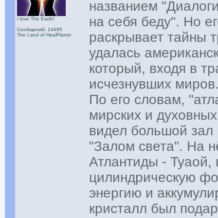
названием "Диалоги
на себя беду". Но е
I love The Earth!
Сообщений: 14495
раскрывает тайны т
The Land of HealPlanet
удалась американс
который, входя в т
исчезнувших миров
По его словам, "ат
мирских и духовных
видел большой зал
"Залом света". На 
Атлантиды - Туаой, 
цилиндрическую фо
энергию и аккумули
кристалл был пода