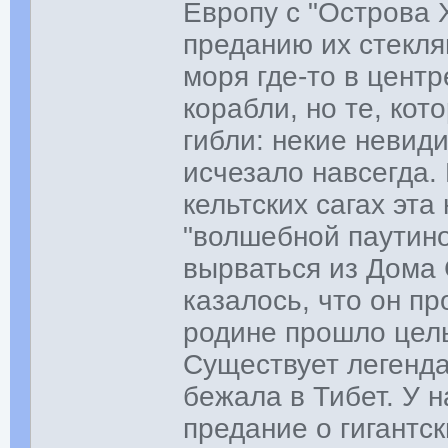
Европу с "Острова 
преданию их стекл
моря где-то в цент
корабли, но те, ко
гибли: некие невид
исчезало навсегда.
кельтских сагах эт
"волшебной паутино
вырваться из Дома 
казалось, что он пр
родине прошло целы
Существует легенда
бежала в Тибет. У 
предание о гигантс