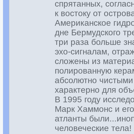
спрятанных, соглас
к востоку от остров
Американское гидро
дне Бермудского тр
три раза больше з
эхо-сигналам, отра
сложены из материа
полированную керам
абсолютно чистыми 
характерно для объ
В 1995 году исслед
Марк Хаммонс и его
атланты были...ино
человеческие тела!