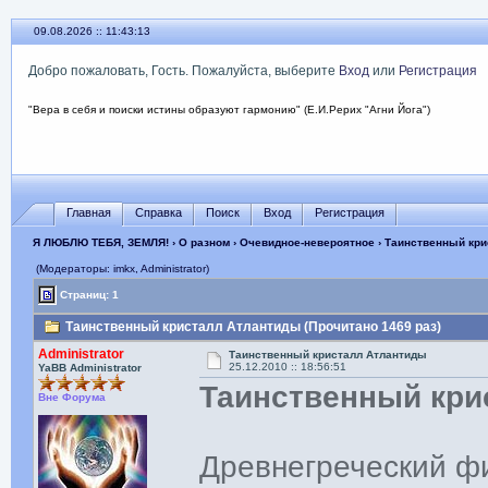
09.08.2026 :: 11:43:13
Добро пожаловать, Гость. Пожалуйста, выберите
Вход
или
Регистрация
"Вера в себя и поиски истины образуют гармонию" (Е.И.Рерих "Агни Йога")
Главная
Справка
Поиск
Вход
Регистрация
Я ЛЮБЛЮ ТЕБЯ, ЗЕМЛЯ!
›
О разном
›
Очевидное-невероятное
› Таинственный кри
(Модераторы: imkx, Administrator)
Страниц: 1
Таинственный кристалл Атлантиды (Прочитано 1469 раз)
Administrator
Таинственный кристалл Атлантиды
25.12.2010 :: 18:56:51
YaBB Administrator
Таинственный кри
Вне Форума
Древнегреческий фи