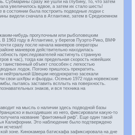
ь. Субмарины сразу же ушли на глубину, То, что затем
ала увеличилось вдвое, а затем их стало шесть!
не в состоянии была построить подводные лодки с
рины видели сначала в Атлантике, затем в Средиземном
с каким-нибудь прогулочным или рыболовецким
В 1963 году в Атлантике, у берегов Пуэрто-Рико, ВМФ
почти сразу после начала маневров операторы
В районе маневров действительно находилась
собность преследователей настигнуть странную
ров в час), тогда как предельная скорость новейших
то таинственный объект способен с легкостью
дводных лодок. Погоню пришлось прекратить.
ли нейтральной Швеции неоднократно засекали
али свои шх#ры и фьорды. Осенью 1972 года норвежские
омбы, пытаясь заставить всплыть на поверхность.
ознавательных знаков, и вся техника на
наводит на мысль о наличии здесь подводной базы
Франциско и выходивших из него, фиксировали какую-то
а получила название "фантомный риф". Еще один такой
жья Калифорнии. Это наблюдение было подтверждено
он исчезал!
ской зоне. Кинокамера батискафа зафиксировала на дне