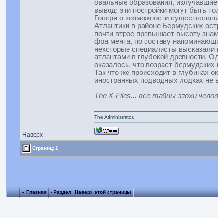
овальные образования, излучавшие 
вывод: эти постройки могут быть то
Говоря о возможности существовани
Атлантики в районе Бермудских остр
почти втрое превышает высоту знам
фрагмента, по составу напоминающи
некоторые специалисты высказали п
атлантами в глубокой древности. О
оказалось, что возраст бермудских п
Так что же происходит в глубинах о
иностранных подводных лодках не 
The X-Files... все тайны эпохи чело
The Administrator.
Наверх
Страниц: 1
« Главная
‹ Раздел
Наверх этой страницы