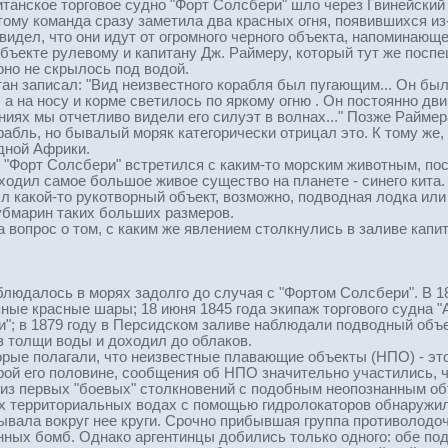
ританское торговое судно "Форт Солсбери" шло через Гвинейски
этому команда сразу заметила два красных огня, появившихся из
видел, что они идут от огромного черного объекта, напоминающ
ъекте рулевому и капитану Дж. Раймеру, который тут же посп
 оно не скрылось под водой.
ан записал: "Вид неизвестного корабля был пугающим... Он был
а на носу и корме светилось по яркому огню . Он постоянно дв
ениях мы отчетливо видели его силуэт в волнах..." Позже Раймер
абль, но бывалый моряк категорически отрицал это. К тому же, 
дной Африки.
 "Форт Солсбери" встретился с каким-то морским животным, пос
одил самое большое живое существо на планете - синего кита. 
л какой-то рукотворный объект, возможно, подводная лодка или ч
убмарин таких больших размеров.
а вопрос о том, с каким же явлением столкнулись в заливе капи
людалось в морях задолго до случая с "Фортом Солсбери". В 18
пные красные шары; 18 июня 1845 года экипаж торгового судна "
; в 1879 году в Персидском заливе наблюдали подводный объект
з толщи воды и доходил до облаков.
рые полагали, что неизвестные плавающие объекты (НПО) - эт
орой его половине, сообщения об НПО значительно участились, 
из первых "боевых" столкновений с подобным неопознанным объ
их территориальных водах с помощью гидролокаторов обнаружи
сывала вокруг нее круги. Срочно прибывшая группа противолодо
нных бомб. Однако аргентинцы добились только одного: обе по