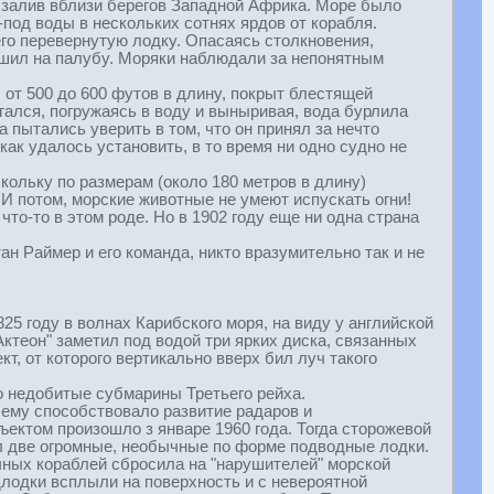
й залив вблизи берегов Западной Африка. Море было
-под воды в нескольких сотнях ярдов от корабля.
его перевернутую лодку. Опасаясь столкновения,
ешил на палубу. Моряки наблюдали за непонятным
 от 500 до 600 футов в длину, покрыт блестящей
игался, погружаясь в воду и выныривая, вода бурлила
а пытались уверить в том, что он принял за нечто
как удалось установить, в то время ни одно судно не
кольку по размерам (около 180 метров в длину)
И потом, морские животные не умеют испускать огни!
то-то в этом роде. Но в 1902 году еще ни одна страна
тан Раймер и его команда, никто вразумительно так и не
25 году в волнах Карибского моря, на виду у английской
Актеон" заметил под водой три ярких диска, связанных
, от которого вертикально вверх бил луч такого
о недобитые субмарины Третьего рейха.
чему способствовало развитие радаров и
ектом произошло з январе 1960 года. Тогда сторожевой
л две огромные, необычные по форме подводные лодки.
чных кораблей сбросила на "нарушителей" морской
длодки всплыли на поверхность и с невероятной