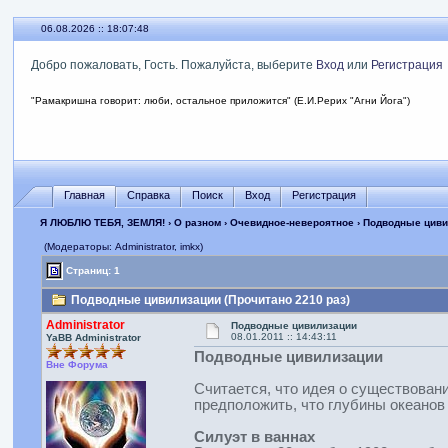
06.08.2026 :: 18:07:48
Добро пожаловать, Гость. Пожалуйста, выберите
Вход
или
Регистрация
"Рамакришна говорит: люби, остальное приложится" (Е.И.Рерих "Агни Йога")
Главная
Справка
Поиск
Вход
Регистрация
Я ЛЮБЛЮ ТЕБЯ, ЗЕМЛЯ!
›
О разном
›
Очевидное-невероятное
› Подводные цив
(Модераторы: Administrator, imkx)
Страниц: 1
Подводные цивилизации (Прочитано 2210 раз)
Administrator
Подводные цивилизации
08.01.2011 :: 14:43:11
YaBB Administrator
Подводные цивилизации
Вне Форума
Считается, что идея о существован
предположить, что глубины океанов 
Силуэт в ваннах