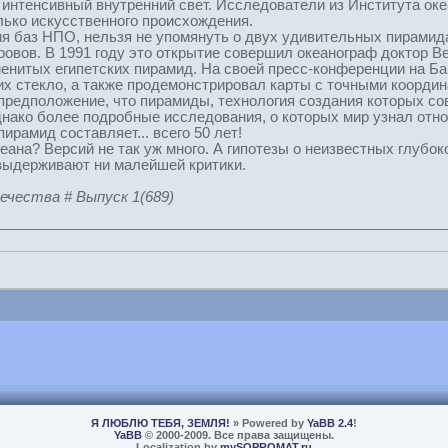
интенсивный внутренний свет. Исследователи из Института оке
лько искусственного происхождения.
я баз НПО, нельзя не упомянуть о двух удивительных пирамид
овов. В 1991 году это открытие совершил океанограф доктор Ве
енитых египетских пирамид. На своей пресс-конференции на Б
х стекло, а также продемонстрировал карты с точными координ
редположение, что пирамиды, технология создания которых со
днако более подробные исследования, о которых мир узнал от
ирамид составляет... всего 50 лет!
кеана? Версий не так уж много. А гипотезы о неизвестных глуб
выдерживают ни малейшей критики.
вечества # Выпуск 1(689)
Я ЛЮБЛЮ ТЕБЯ, ЗЕМЛЯ!
» Powered by
YaBB 2.4
!
YaBB
© 2000-2009. Все права защищены.
Localization by
mySOPROMAT.ru