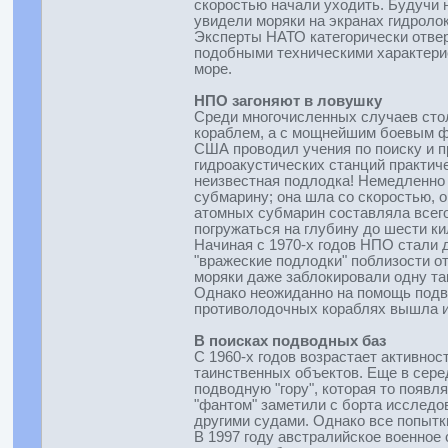
скоростью начали уходить. Будучи н
увидели моряки на экранах гидроло
Эксперты НАТО категорически отвер
подобными техническими характерис
море.
НПО загоняют в ловушку
Среди многочисленных случаев сто
кораблем, а с мощнейшим боевым фл
США проводил учения по поиску и п
гидроакустических станций практич
неизвестная подлодка! Немедленно 
субмарину; она шла со скоростью, о
атомных субмарин составляла всего 
погружаться на глубину до шести к
Начиная с 1970-х годов НПО стали
"вражеские подлодки" поблизости о
моряки даже заблокировали одну та
Однако неожиданно на помощь подво
противолодочных кораблях вышла из
В поисках подводных баз
С 1960-х годов возрастает активно
таинственных объектов. Еще в сере
подводную "гору", которая то появл
"фантом" заметили с борта исслед
другими судами. Однако все попытки
В 1997 году австралийское военное