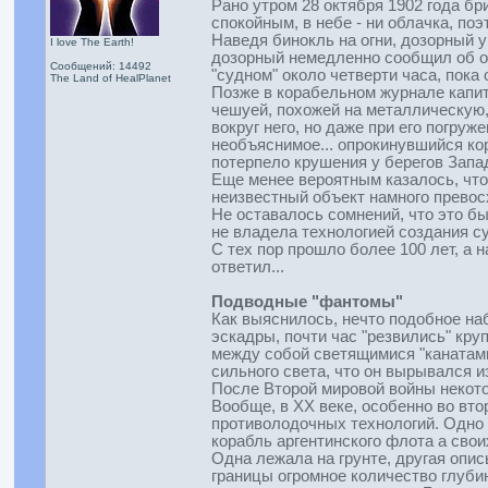
Рано утром 28 октября 1902 года б
спокойным, в небе - ни облачка, по
Наведя бинокль на огни, дозорный у
I love The Earth!
дозорный немедленно сообщил об об
Сообщений: 14492
"судном" около четверти часа, пока
The Land of HealPlanet
Позже в корабельном журнале капит
чешуей, похожей на металлическую, 
вокруг него, но даже при его погруж
необъяснимое... опрокинувшийся кор
потерпело крушения у берегов Запа
Еще менее вероятным казалось, что
неизвестный объект намного превосх
Не оставалось сомнений, что это бы
не владела технологией создания с
С тех пор прошло более 100 лет, а н
ответил...
Подводные "фантомы"
Как выяснилось, нечто подобное наб
эскадры, почти час "резвились" кру
между собой светящимися "канатами"
сильного света, что он вырывался и
После Второй мировой войны некото
Вообще, в XX веке, особенно во вт
противолодочных технологий. Одно 
корабль аргентинского флота а сво
Одна лежала на грунте, другая опи
границы огромное количество глуби