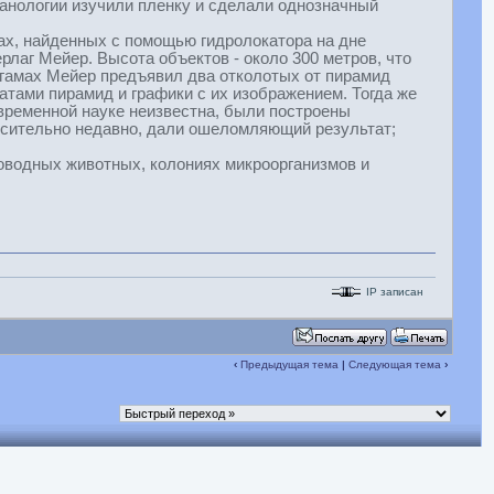
анологии изучили пленку и сделали однозначный
ах, найденных с помощью гидролокатора на дне
рлаг Мейер. Высота объектов - около 300 метров, что
агамах Мейер предъявил два отколотых от пирамид
атами пирамид и графики с их изображением. Тогда же
временной науке неизвестна, были построены
носительно недавно, дали ошеломляющий результат;
оководных животных, колониях микроорганизмов и
IP записан
‹
Предыдущая тема
|
Следующая тема
›