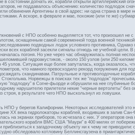
е в состоянии догнать их, корабли открыли артиллерийский огон
каторов, не поддавалось объяснению: количество подлодок снач
гли обвинения Аргентины в свой адрес: ни одна страна в мире 
тиками. А вскоре, в феврале и мае, похожие (или те же) субма
лкновений с НПО особенно выделяется тот, что произошел не 
отом, оснащенным самой современной тогда военной техникой. 
реследованию подводных лодок условного противника, Однако 
ески всех кораблей засекли сигналы отнюдь не учебной цели. 
началась погоня. Но уже через час обнаружилась полная неспо
шеломившей гидроакустиков, - около 150 узлов (или 250 километ
45 узлов. Ситуация еще более запуталась, когда оказалось, ч
илометров, что намного превосходило рекорд погружения для по
 досаждать скандинавам. Патрульные и противолодочные кораб
т Стокгольма. Норвежцы в поисках тех же "подлодок" прочесыв
кую "подлодку" в Согне-фьорде и обрушили на нее глубинные б
дному нарушителю прилетели некие "черные вертолеты" без оп
 строя, в результате чего НПО выскользнул из ловушки.
сть НПО у берегов Калифорнии. Некоторых исследователей это 
дине XX века гидролокаторы кораблей, входивших в залив Сан-
ялась на экранах приборов, то исчезала с них. У операторов он
овательского корабля ВМС США "Маури" в 400 милях от побере
 приблизиться к загадочному объекту ни к чему не приводили: 
 судно обследовало котловину Беллинсгаузена в приантарктиче