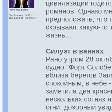
цивилизации годитс
романов. Однако м
I love The Earth!
Сообщений: 14501
предположить, что 
The Land of HealPlanet
скрывают какую-то 
жизнь...
Силуэт в ваннах
Рано утром 28 октя
судно "Форт Солсбе
вблизи берегов За
спокойным, в небе -
заметила два красн
нескольких сотнях 
огни, дозорный увид