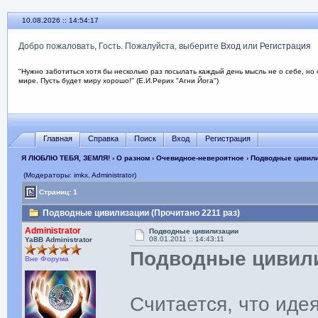
10.08.2026 :: 14:54:18
Добро пожаловать, Гость. Пожалуйста, выберите
Вход
или
Регистрация
"Нужно заботиться хотя бы несколько раз посылать каждый день мысль не о себе, но 
мире. Пусть будет миру хорошо!" (Е.И.Рерих "Агни Йога")
Главная
Справка
Поиск
Вход
Регистрация
Я ЛЮБЛЮ ТЕБЯ, ЗЕМЛЯ!
›
О разном
›
Очевидное-невероятное
› Подводные цивил
(Модераторы: imkx, Administrator)
Страниц: 1
Подводные цивилизации (Прочитано 2211 раз)
Administrator
Подводные цивилизации
08.01.2011 :: 14:43:11
YaBB Administrator
Подводные цивил
Вне Форума
Считается, что иде