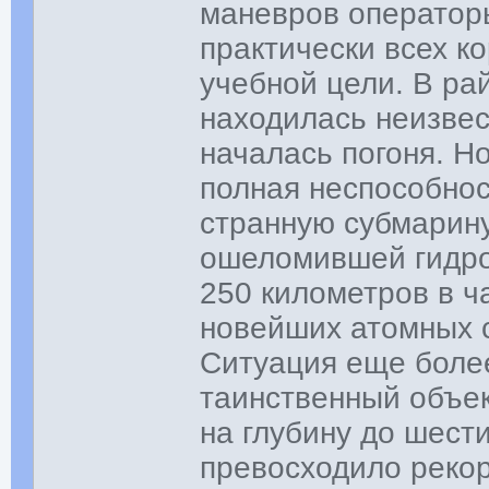
маневров оператор
практически всех к
учебной цели. В ра
находилась неизве
началась погоня. Н
полная неспособнос
странную субмарину
ошеломившей гидроа
250 километров в ча
новейших атомных с
Ситуация еще более
таинственный объек
на глубину до шест
превосходило рекор