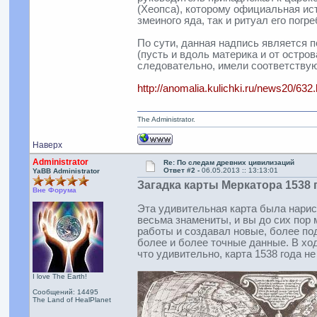
(Хеопса), которому официальная ис
змеиного яда, так и ритуал его погре
По сути, данная надпись является п
(пусть и вдоль материка и от остро
следовательно, имели соответству
http://anomalia.kulichki.ru/news20/632
The Administrator.
Наверх
Administrator
Re: По следам древних цивилизаций
Ответ #2 -
06.05.2013 :: 13:13:01
YaBB Administrator
Загадка карты Меркатора 1538 
Вне Форума
Эта удивительная карта была нарис
весьма знамениты, и вы до сих пор 
работы и создавал новые, более по
более и более точные данные. В ход
что удивительно, карта 1538 года н
I love The Earth!
Сообщений: 14495
The Land of HealPlanet