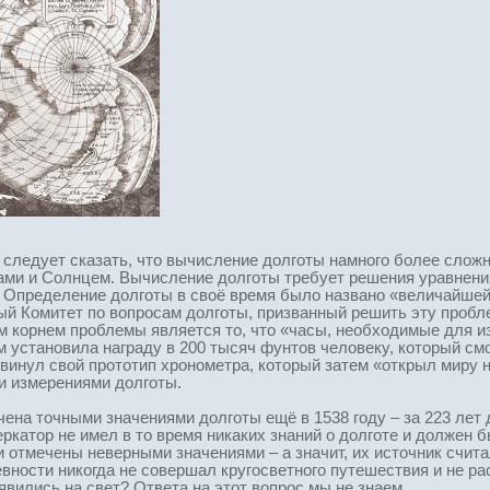
, следует сказать, что вычисление долготы намного более сло
ми и Солнцем. Вычисление долготы требует решения уравнения
. Определение долготы в своё время было названо «величайшей 
й Комитет по вопросам долготы, призванный решить эту пробле
м корнем проблемы является то, что «часы, необходимые для из
 установила награду в 200 тысяч фунтов человеку, который смож
двинул свой прототип хронометра, который затем «открыл миру 
и измерениями долготы.
на точными значениями долготы ещё в 1538 году – за 223 лет д
катор не имел в то время никаких знаний о долготе и должен б
отмечены неверными значениями – а значит, их источник счит
евности никогда не совершал кругосветного путешествия и не р
оявились на свет? Ответа на этот вопрос мы не знаем.