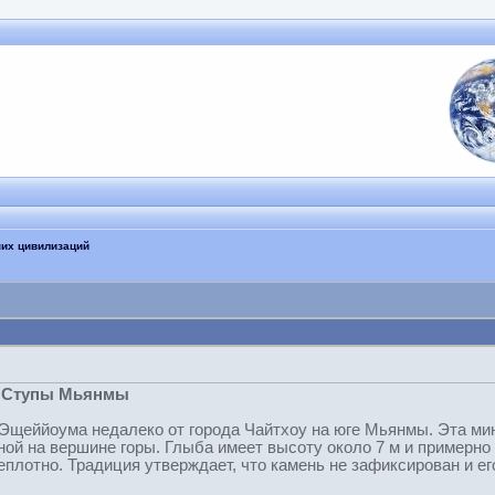
них цивилизаций
: Ступы Мьянмы
 Эщеййоума недалеко от города Чайтхоу на юге Мьянмы. Эта мин
ной на вершине горы. Глыба имеет высоту около 7 м и примерно
еплотно. Традиция утверждает, что камень не зафиксирован и е