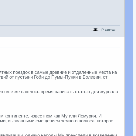
IP записан
тных поездок в самые древние и отдаленные места на
твий от пустыни Гоби до Пумы-Пунки в Боливии, от
него все же нашлось время написать статью для журнала
м континенте, известном как Му или Лемурия. И
ями, вызванными смещением земного полюса, которое
цивилизации, однако народы Му преуспели в возведении