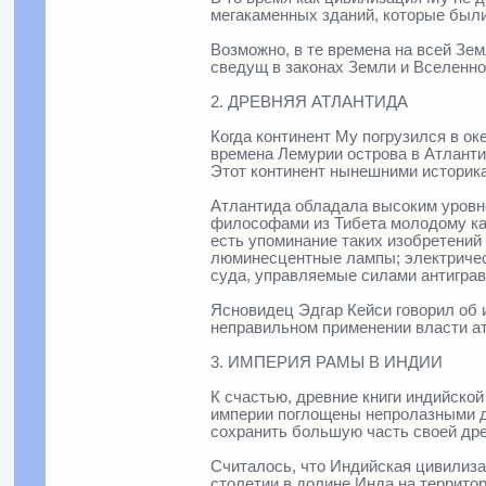
мегакаменных зданий, которые был
Возможно, в те времена на всей Зе
сведущ в законах Земли и Вселенно
2. ДРЕВНЯЯ АТЛАНТИДА
Когда континент Му погрузился в ок
времена Лемурии острова в Атланти
Этот континент нынешними историка
Атлантида обладала высоким уровне
философами из Тибета молодому ка
есть упоминание таких изобретений
люминесцентные лампы; электрическ
суда, управляемые силами антиграв
Ясновидец Эдгар Кейси говорил об 
неправильном применении власти ат
3. ИМПЕРИЯ РАМЫ В ИНДИИ
К счастью, древние книги индийско
империи поглощены непролазными дж
сохранить большую часть своей дре
Считалось, что Индийская цивилизац
столетии в долине Инда на террито