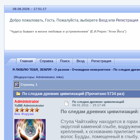
08.08.2026 :: 17:51:18
Добро пожаловать, Гость. Пожалуйста, выберите
Вход
или
Регистрация
"Чудеса бывают в жизни любовью и устремлением" (Е.И.Рерих "Агни Йога")
Главная
Справка
Поиск
Вход
Регистрация
Я ЛЮБЛЮ ТЕБЯ, ЗЕМЛЯ!
›
О разном
›
Очевидное-невероятное
› По следам древ
(Модераторы: Administrator, imkx)
Страниц: 1
По следам древних цивилизаций (Прочитано 5734 раз)
Administrator
По следам древних цивилизаций
09.01.2011 :: 15:17:46
YaBB Administrator
По следам древних цивилизаций
Вне Форума
Ступа Чайтхийоу находится в горах
округлой каменной глыбе, водружен
креплений, к основанию прилегает н
волос Будды, помещенный в глыбу.