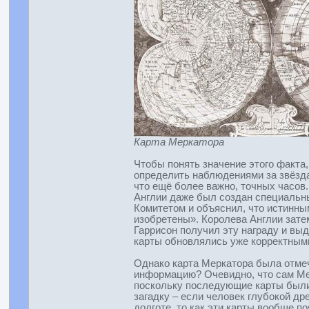
Карта Меркатора
Чтобы понять значение этого факта
определить наблюдениями за звёзда
что ещё более важно, точных часов
Англии даже был создан специальны
Комитетом и объяснил, что истинны
изобретены». Королева Англии затем
Гаррисон получил эту награду и вы
карты обновлялись уже корректным
Однако карта Меркатора была отмече
информацию? Очевидно, что сам Мер
поскольку последующие карты были 
загадку – если человек глубокой др
долготе, то как эти карты вообще п