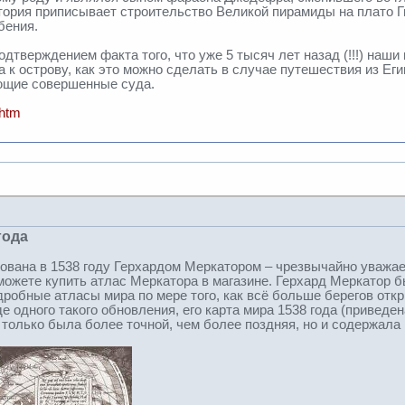
тория приписывает строительство Великой пирамиды на плато Г
бения.
одтверждением факта того, что уже 5 тысяч лет назад (!!!) на
ва к острову, как это можно сделать в случае путешествия из Ег
ющие совершенные суда.
.htm
года
ована в 1538 году Герхардом Меркатором – чрезвычайно уважае
можете купить атлас Меркатора в магазине. Герхард Меркатор б
дробные атласы мира по мере того, как всё больше берегов отк
е одного такого обновления, его карта мира 1538 года (приведе
е только была более точной, чем более поздняя, но и содержала