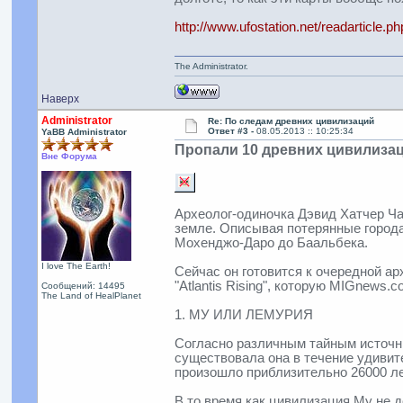
http://www.ufostation.net/readarticle.p
The Administrator.
Наверх
Administrator
Re: По следам древних цивилизаций
Ответ #3 -
08.05.2013 :: 10:25:34
YaBB Administrator
Пропали 10 древних цивилизац
Вне Форума
Археолог-одиночка Дэвид Хатчер Ч
земле. Описывая потерянные города
Мохенджо-Даро до Баальбека.
I love The Earth!
Сейчас он готовится к очередной ар
"Atlantis Rising", которую MIGnews.
Сообщений: 14495
The Land of HealPlanet
1. МУ ИЛИ ЛЕМУРИЯ
Согласно различным тайным источни
существовала она в течение удиви
произошло приблизительно 26000 лет
В то время как цивилизация Му не д