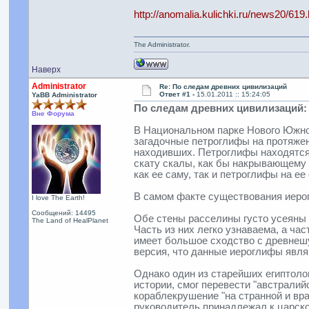
http://anomalia.kulichki.ru/news20/619
The Administrator.
Наверх
Administrator
Re: По следам древних цивилизаций
Ответ #1 -
15.01.2011 :: 15:24:05
YaBB Administrator
По следам древних цивилизаций:
Вне Форума
В Национальном парке Нового Южного
загадочные петроглифы на протяжен
находивших. Петроглифы находятся 
скату скалы, как бы накрывающему с
как ее саму, так и петроглифы на е
В самом факте существования иерог
I love The Earth!
Сообщений: 14495
Обе стены расселины густо усеяны 
The Land of HealPlanet
Часть из них легко узнаваема, а ча
имеет большое сходство с древнешу
версия, что данные иероглифы явл
Однако один из старейших египтоло
истории, смог перевести "австралий
кораблекрушение "на странной и вра
руководитель принадлежал к царск