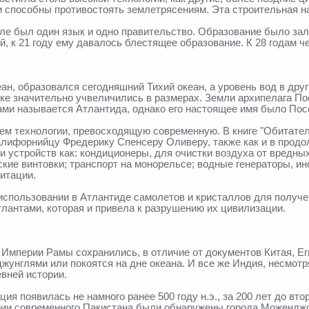
и способны противостоять землетрясениям. Эта строительная 
мле был один язык и одно правительство. Образование было за
й, к 21 году ему давалось блестящее образование. К 28 годам 
еан, образовался сегодняшний Тихий океан, а уровень вод в др
ке значительно учвеличились в размерах. Земли архипелага П
ми называется Атлантида, однако его настоящее имя было Пос
м технологии, превосходящую современную. В книге "Обитатель
лифорнийцу Фредерику Спенсеру Оливеру, также как и в продол
 и устройств как: кондиционеры, для очистки воздуха от вредн
ие винтовки; транспорт на монорельсе; водные генераторы, и
итации.
использовании в Атлантиде самолетов и кристаллов для получе
лантами, которая и привела к разрушению их цивилизации.
й Империи Рамы сохранились, в отличие от документов Китая, Е
унглями или покоятся на дне океана. И все же Индия, несмот
вней истории.
ия появилась не намного ранее 500 году н.э., за 200 лет до в
рии современного Пакистана были обнаружены города Моженджо