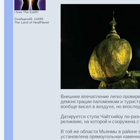
I love The Earth!
Сообщений: 14495
The Land of HealPlanet
Внешнее впечатление легко проверяе
демонстрации паломникам и туристам
вообще висел в воздухе, но впослед
Датируется ступа Чайтхийоу по-раз
реликвию, на которой и сооружена ст
В той же области Мьянмы в районе 
установлена прямоугольная каменна