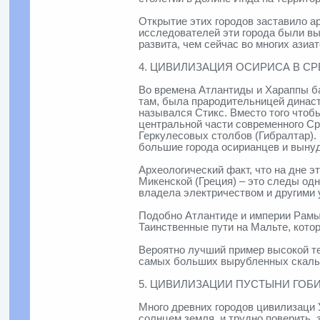
Открытие этих городов заставило а
исследователей эти города были вы
развита, чем сейчас во многих азиат
4. ЦИВИЛИЗАЦИЯ ОСИРИСА В 
Во времена Атлантиды и Хараппы б
там, была прародительницей династи
назывался Стикс. Вместо того чтоб
центральной части современного Ср
Геркулесовых столбов (Гибралтар).
большие города осирианцев и вынуд
Археологический факт, что на дне э
Микенской (Греция) – это следы од
владела электричеством и другими 
Подобно Атлантиде и империи Рамы,
Таинственные пути на Мальте, кото
Вероятно лучший пример высокой те
самых больших вырубленных скальны
5. ЦИВИЛИЗАЦИИ ПУСТЫНИ ГОБ
Много древних городов цивилизаци 
солнцем земля, и трудно поверить, 