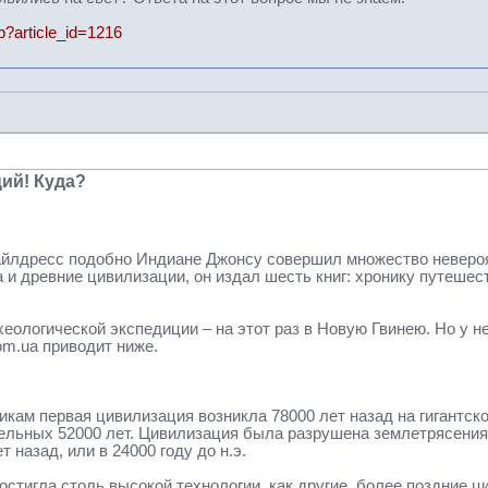
hp?article_id=1216
ий! Куда?
айлдресс подобно Индиане Джонсу совершил множество невероя
 и древние цивилизации, он издал шесть книг: хронику путешес
хеологической экспедиции – на этот раз в Новую Гвинею. Но у 
com.ua приводит ниже.
кам первая цивилизация возникла 78000 лет назад на гигантско
тельных 52000 лет. Цивилизация была разрушена землетрясени
 назад, или в 24000 году до н.э.
остигла столь высокой технологии, как другие, более поздние 