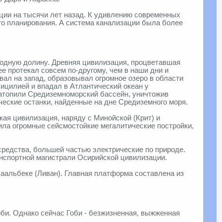
ции на тысячи лет назад. К удивлению современных
го планирования. А система канализации была более
одную долину. Древняя цивилизация, процветавшая
е протекал совсем по-другому, чем в наши дни и
вал на запад, образовывал огромное озеро в области
ицилией и впадал в Атлантический океан у
затопили Средиземноморский бассейн, уничтожив
ческие останки, найденные на дне Средиземного моря.
кая цивилизация, наряду с Минойской (Крит) и
ила огромные сейсмостойкие мегалитические постройки,
редства, большей частью электрические по природе.
анспортной магистрали Осирийской цивилизации.
аальбеке (Ливан). Главная платформа составлена из
би. Однако сейчас Гоби - безжизненная, выжженная