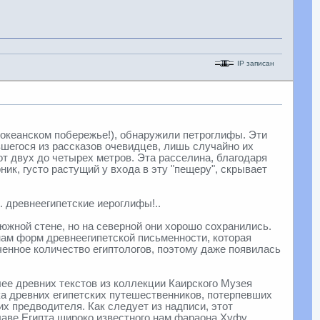
IP записан
хоокеанском побережье!), обнаружили петроглифы. Эти
шегося из рассказов очевидцев, лишь случайно их
т двух до четырех метров. Эта расселина, благодаря
ик, густо растущий у входа в эту "пещеру", скрывает
. древнеегипетские иероглифы!..
южной стене, но на северной они хорошо сохранились.
х нам форм древнеегипетской письменности, которая
енное количество египтологов, поэтому даже появилась
ее древних текстов из коллекции Каирского Музея
ика древних египетских путешественников, потерпевших
х предводителя. Как следует из надписи, этот
аве Египта широко известного нам фараона Хуфу