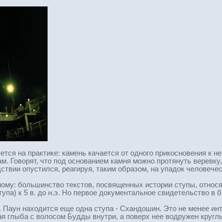
тся на практике: камень качается от одного прикосновения к н
. Говорят, что под основанием камня можно протянуть веревку,
ствии опустился, реагируя, таким образом, на упадок человече
ному: большинство текстов, посвященных истории ступы, относ
упа) к 5 в. до н.э. Но первое документальное свидетельство в б
г. Паун находится еще одна ступа - Схандошин. Это не менее и
я глыба с волосом Будды внутри, а поверх нее водружен кругл