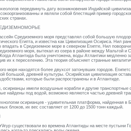
рхеологов передвинуть дату возникновения Индийской цивилиза
сокоорганизованны и являли собой блестящий пример городско
ских странах.
СРЕДИЗЕМНОМОРЬЕ
ассейн Средиземного моря представлял собой большую плодор
ческого Египта, и известна как Цивилизация Осириса. Нил ране
ы впадать в Средиземное море в северном Египте, Нил поворачи
едиземного моря, вытекал из озера в районе между Мальтой и С
 Когда Атлантида была уничтожена, воды Атлантики медленно 
ив их к переселению. Эта теория объясняет странные мегалити
того моря находятся более двухсот затонувших городов. Египетс
ной большой, древней культуры. Осирийская цивилизация остав
удобствами, которые были распространены и в Атлантиде.
 осирианцы имели воздушные корабли и другие транспортные с
рые найдены под водой, возможно являются частью древней тр
хнологии осирианцев - удивительная платформа, найденная в Б
х блоков, их вес составляет от 1200 до 1500 тонн каждый.
И
Уйгур существовали во времена Атлантиды на месте пустыни Го
здесь когда-то плескались воды океана.