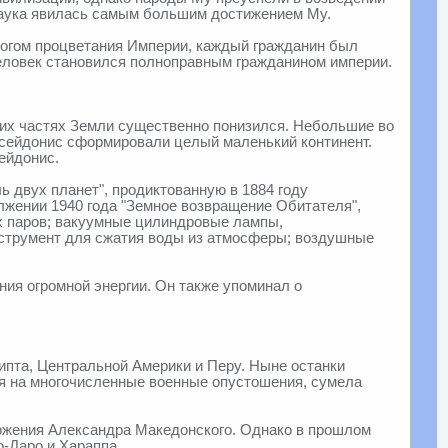
наука явилась самым большим достижением Му.
логом процветания Империи, каждый гражданин был
человек становился полноправным гражданином империи.
угих частях Земли существенно понизился. Небольшие во
осейдонис сформировали целый маленький континент.
ейдонис.
 двух планет", продиктованную в 1884 году
жении 1940 года "Земное возвращение Обитателя",
ых паров; вакуумные цилиндровые лампы,
нструмент для сжатия воды из атмосферы; воздушные
ния огромной энергии. Он также упоминал о
гипта, Центральной Америки и Перу. Ныне останки
ря на многочисленные военные опустошения, сумела
торжения Александра Македонского. Однако в прошлом
-Даро и Хараппа.