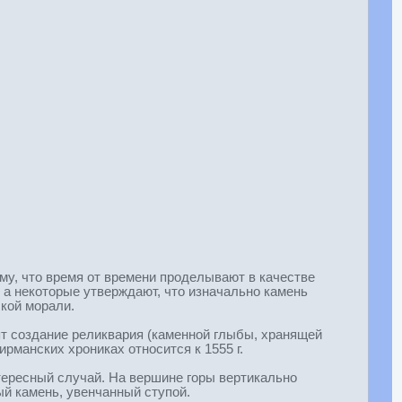
ему, что время от времени проделывают в качестве
 а некоторые утверждают, что изначально камень
ской морали.
ят создание реликвария (каменной глыбы, хранящей
ирманских хрониках относится к 1555 г.
нтересный случай. На вершине горы вертикально
ый камень, увенчанный ступой.