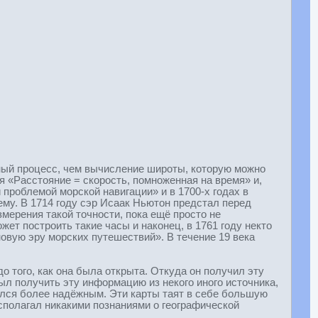
жный процесс, чем вычисление широты, которую можно
 «Расстояние = скорость, помноженная на время» и,
проблемой морской навигации» и в 1700-х годах в
му. В 1714 году сэр Исаак Ньютон предстал перед
мерения такой точности, пока ещё просто не
ет построить такие часы и наконец, в 1761 году некто
новую эру морских путешествий». В течение 19 века
о того, как она была открыта. Откуда он получил эту
ыл получить эту информацию из некого иного источника,
ался более надёжным. Эти карты таят в себе большую
асполагал никакими познаниями о географической