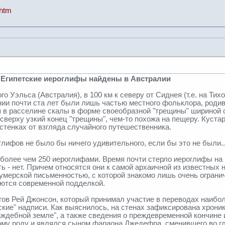
.htm
 Египетские иероглифы найдены в Австралии
 Уэльса (Австралия), в 100 км к северу от Сиднея (т.е. на Ти
ии почти ста лет были лишь частью местного фольклора, родив
в расселине скалы в форме своеобразной "трещины" шириной о
верху узкий конец "трещины", чем-то похожа на пещеру. Кустарн
е стенках от взгляда случайного путешественника.
лифов не было бы ничего удивительного, если бы это не были..
более чем 250 иероглифами. Время почти стерло иероглифы на 
сть - нет. Причем относятся они к самой архаичной из известны
мерской письменностью, с которой знакомо лишь очень огранич
яются современной подделкой.
гов Рей Джонсон, который принимал участие в переводах наибол
ские" надписи. Как выяснилось, на стенах зафиксирована хрон
ждебной земле", а также сведения о преждевременной кончине и
ому роду и являлся сыном фараона Джедефра, сменившего во гл