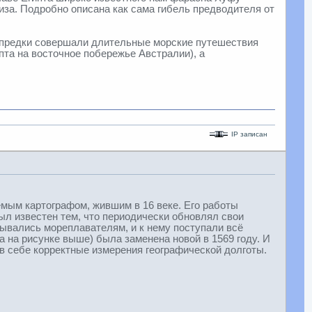
иза. Подробно описана как сама гибель предводителя от
ши предки совершали длительные морские путешествия
ипта на восточное побережье Австралии), а
IP записан
мым картографом, жившим в 16 веке. Его работы
ыл известен тем, что периодически обновлял свои
рывались мореплавателям, и к нему поступали всё
на на рисунке выше) была заменена новой в 1569 году. И
 в себе корректные измерения географической долготы.