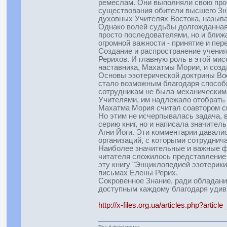
ремеслам. Они выполняли свою прос
существования обители высшего Зна
духовных Учителях Востока, назыв
Однако волей судьбы долгожданная в
просто последователями, но и бли
огромной важности - принятие и пер
Создание и распространение учения
Рерихов. И главную роль в этой ми
наставника, Махатмы Мории, и созд
Основы эзотерической доктрины Вос
стало возможным благодаря способ
сотрудникам не была механическим 
Учителями, им надлежало отобрать 
Махатма Мория считал соавтором св
Но этим не исчерпывалась задача, в
серию книг, но и написала значите
Агни Йоги. Эти комментарии давали
организаций, с которыми сотруднич
Наиболее значительные и важные ф
читателя сложилось представление 
эту книгу "Энциклопедией эзотерики
письмах Елены Рерих.
Сокровенное Знание, ради обладани
доступным каждому благодаря удиви
http://x-files.org.ua/articles.php?articl