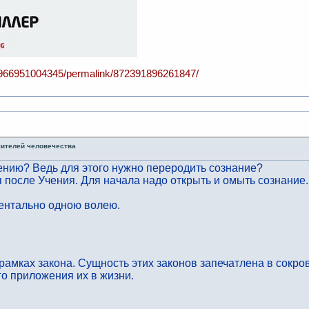
4966951004345/permalink/872391896261847/
чителей человечества
ению? Ведь для этого нужно переродить сознание?
 после Учения. Для начала надо открыть и омыть сознание.
ентально одною волею.
рамках закона. Сущность этих законов запечатлена в сокро
го приложения их в жизни.