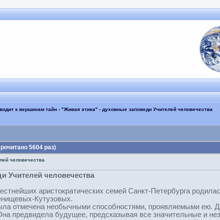
иводит к вершинам тайн
› "Живая этика" - духовные заповеди Учителей человечества
рочитано 5604 раз)
елей человечества
ди Учителей человечества
звестнейших аристократических семей Санкт-Петербурга родилас
енищевых-Кутузовых.
ла отмечена необычными способностями, проявляемыми ею. Дев
. Она предвидела будущее, предсказывая все значительные и не