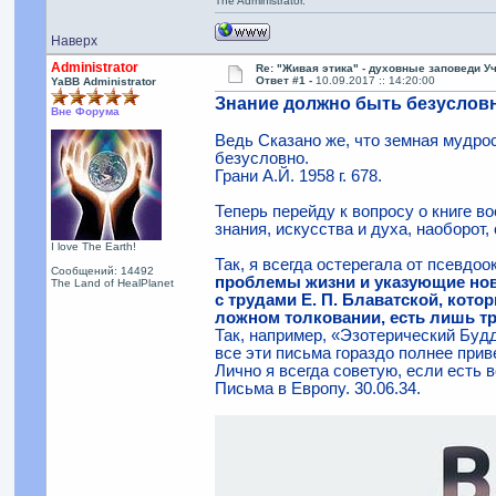
The Administrator.
Наверх
Administrator
Re: "Живая этика" - духовные заповеди У
Ответ #1 -
10.09.2017 :: 14:20:00
YaBB Administrator
Знание должно быть безусловн
Вне Форума
Ведь Сказано же, что земная мудрос
безусловно.
Грани А.Й. 1958 г. 678.
Теперь перейду к вопросу о книге в
знания, искусства и духа, наоборот
I love The Earth!
Так, я всегда остерегала от псевдоо
Сообщений: 14492
проблемы жизни и указующие новы
The Land of HealPlanet
с трудами Е. П. Блаватской, кот
ложном толковании, есть лишь тр
Так, например, «Эзотерический Буд
все эти письма гораздо полнее при
Лично я всегда советую, если есть 
Письма в Европу. 30.06.34.