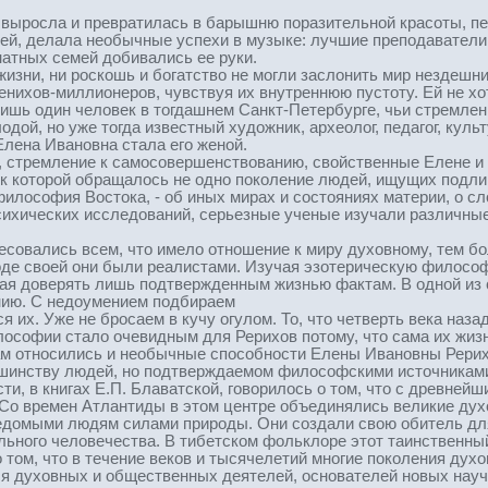
выросла и превратилась в барышню поразительной красоты, пе
ей, делала необычные успехи в музыке: лучшие преподаватели
атных семей добивались ее руки.
изни, ни роскошь и богатство не могли заслонить мир нездешни
нихов-миллионеров, чувствуя их внутреннюю пустоту. Ей не хо
лишь один человек в тогдашнем Санкт-Петербурге, чьи стремлен
дой, но уже тогда известный художник, археолог, педагог, кул
Елена Ивановна стала его женой.
 стремление к самосовершенствованию, свойственные Елене и Н
к которой обращалось не одно поколение людей, ищущих подли
 философия Востока, - об иных мирах и состояниях материи, о с
ихических исследований, серьезные ученые изучали различные 
совались всем, что имело отношение к миру духовному, тем бол
роде своей они были реалистами. Изучая эзотерическую философ
ая доверять лишь подтвержденным жизнью фактам. В одной из ст
нию. С недоумением подбираем
я их. Уже не бросаем в кучу огулом. То, что четверть века на
ософии стало очевидным для Рерихов потому, что сама их жиз
м относились и необычные способности Елены Ивановны Рерих,
ьшинству людей, но подтверждаемом философскими источниками.
сти, в книгах Е.П. Блаватской, говорилось о том, что с древне
Со времен Атлантиды в этом центре объединялись великие дух
едомыми людям силами природы. Они создали свою обитель для 
льного человечества. В тибетском фольклоре этот таинственн
 том, что в течение веков и тысячелетий многие поколения дух
 духовных и общественных деятелей, основателей новых научны