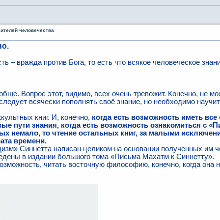
чителей человечества
о.
ть – вражда против Бога, то есть что всякое человеческое зна
ообще. Вопрос этот, видимо, всех очень тревожит. Конечно, не м
, следует всячески пополнять своё знание, но необходимо научит
ккультных книг. И, конечно,
когда есть возможность иметь вс
е пути знания, когда есть возможность ознакомиться с «
орых немало, то чтение остальных книг, за малыми исключе
ата времени.
дизм» Синнетта написан целиком на основании полученных им че
ведены в издании большого тома «Письма Махатм к Синнетту».
возможность, читать восточную философию, конечно, когда она 