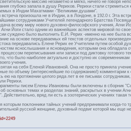
ветительскую миссию незаметно и мягко, ничего не говоря неп
ния глубоко запала в душу Рерихов. Рерихи стали стремиться к
аемых в Индии Махатмами -"Великими душами".
стреча произошла не в Индии, а в Лондоне, в 192.0 г. Эта вст
жайшими сотрудниками Учителей легендарного Братства Посвящ
едача всему миру нового духовно-философского учения, Агни Йо
 Агни Йоги стало одним из важнейших аспектов мировой по сво
ссии суждено было выполнить Е.И. Рерих -именно на нее была в
ание на основе передаваемых ей текстов отдельных произведени
тока передавались Елене Рерих ее Учителем путем особой дух
ностям яснослышания и ясновидения, которыми она обладала о
процессом переписывания или записи под диктовку готового тек
то, что было наиболее актуально и доступно их современникам
оего учения.
зятая на себя Еленой Ивановной. Она не просто приняла учение
льные по объему (интереснейшие по содержанию!) комментарии к
сь ею на протяжении целого ряда лет в ее письмах сотрудникам
али Рерихи.
рагменты писем Елены Ивановны были включены в сборник "Сок
об основных темах и разделах знаний, раскрытых в учении Агн
". Действительно, вряд ли есть а эзотерических учениях такая 
я которым поклонники тайных учений предпринимали когда-то т
тельной русской женщине, духовный подвиг которой мы еще не
e_id=2249