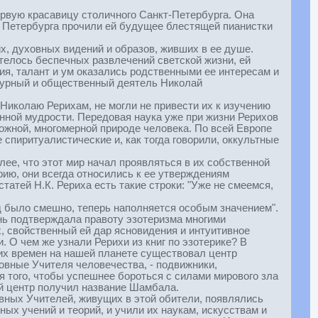
рвую красавицу столичного Санкт-Петербурга. Она
 Петербурга прочили ей будущее блестящей пианистки
х, духовных видений и образов, живших в ее душе.
телось беспечных развлечений светской жизни, ей
ия, талант и ум оказались родственными ее интересам и
ьтурный и общественный деятель Николай
иколаю Рерихам, не могли не привести их к изучению
нной мудрости. Передовая наука уже при жизни Рерихов
ложной, многомерной природе человека. По всей Европе
спиритуалистические и, как тогда говорили, оккультные
ее, что этот мир начал проявляться в их собственной
ию, они всегда относились к ее утверждениям
атей Н.К. Рериха есть такие строки: "Уже не смеемся,
зад было смешно, теперь наполняется особым значением".
нь подтверждала правоту эзотеризма многими
 свойственный ей дар ясновидения и интуитивное
 О чем же узнали Рерихи из книг по эзотерике? В
йших времен на нашей планете существовал центр
овные Учителя человечества, - подвижники,
того, чтобы успешнее бороться с силами мирового зла
ый центр получил название Шамбала.
овных Учителей, живущих в этой обители, появлялись
х учений и теорий, и учили их наукам, искусствам и