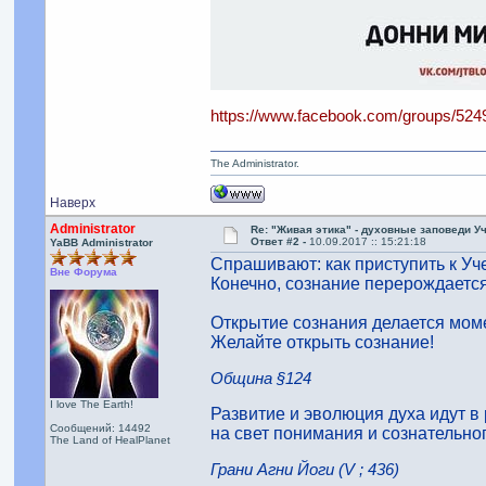
https://www.facebook.com/groups/52
The Administrator.
Наверх
Administrator
Re: "Живая этика" - духовные заповеди У
Ответ #2 -
10.09.2017 :: 15:21:18
YaBB Administrator
Спрашивают: как приступить к Уч
Вне Форума
Конечно, сознание перерождается
Открытие сознания делается мом
Желайте открыть сознание!
Община §124
I love The Earth!
Развитие и эволюция духа идут в 
Сообщений: 14492
на свет понимания и сознательно
The Land of HealPlanet
Грани Агни Йоги (V ; 436)