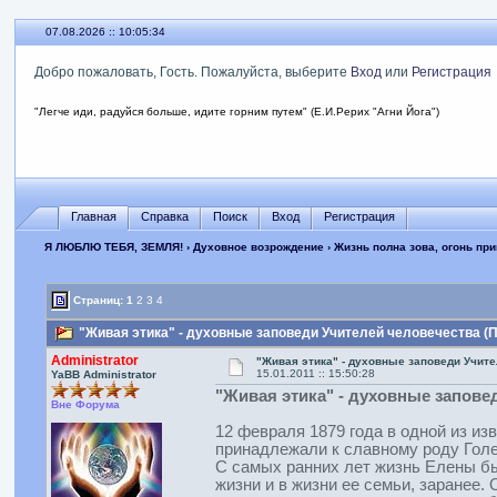
07.08.2026 :: 10:05:35
Добро пожаловать, Гость. Пожалуйста, выберите
Вход
или
Регистрация
"Легче иди, радуйся больше, идите горним путем" (Е.И.Рерих "Агни Йога")
Главная
Справка
Поиск
Вход
Регистрация
Я ЛЮБЛЮ ТЕБЯ, ЗЕМЛЯ!
›
Духовное возрождение
›
Жизнь полна зова, огонь пр
Страниц:
1
2
3
4
"Живая этика" - духовные заповеди Учителей человечества (П
Administrator
"Живая этика" - духовные заповеди Учит
15.01.2011 :: 15:50:28
YaBB Administrator
"Живая этика" - духовные запове
Вне Форума
12 февраля 1879 года в одной из и
принадлежали к славному роду Гол
С самых ранних лет жизнь Елены бы
жизни и в жизни ее семьи, заранее