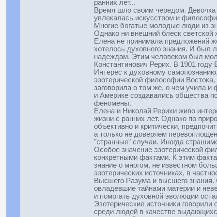
ранних лет...
Время шло своим чередом. Девочка 
увлекалась искусством и философи
Многие богатые молодые люди из зн
Однако ни внешний блеск светской ж
Елена не принимала предложений же
хотелось духовного знания. И был 
надеждам. Этим человеком был моло
Константинович Рерих. В 1901 году 
Интерес к духовному самопознанию,
эзотерической философии Востока, 
заговорила о том же, о чем учила и
и Америке создавались общества пс
феномены.
Елена и Николай Рерихи живо интере
жизни с ранних лет. Однако по при
объективно и критически, предпочит
а только не доверяем перевоплоще
"странные" случаи. Иногда страшимс
Особое значение эзотерической фил
конкретными фактами. К этим факта
знание о многом, не известном бол
эзотерических источниках, в частно
Высшего Разума и высшего знания. 
овладевшие тайнами материи и нев
и помогать духовной эволюции оста
Эзотерические источники говорили о
среди людей в качестве выдающихся