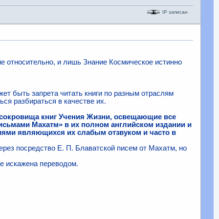
IP записан
ние относительно, и лишь Знание Космическое истинно
ожет быть запрета читать книги по разным отраслям
ься разбираться в качестве их.
е сокровища книг Учения Жизни, освещающие все
Письмами Махатм» в их полном английском издании и
ниями являющихся их слабым отзвуком и часто в
рез посредство Е. П. Блаватской писем от Махатм, но
не искажена переводом.