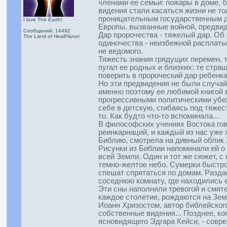
членами ее семьи: пожары в доме, б
видения стали касаться жизни не то
проницательным государственным д
I love The Earth!
Европы, вызванные войной, предвид
Сообщений: 14492
Дар пророчества - тяжелый дар. Об
The Land of HealPlanet
одиночества - неизбежной расплаты 
не ведомого.
Тяжесть знания грядущих перемен, т
пугал ее родных и близких: те стра
поверить в пророческий дар ребенка
Но эти предвидения не были случай
именно поэтому ее любимой книгой 
прогрессивными политическими убеж
себе в детскую, сгибаясь под тяжес
то. Как будто что-то вспоминала...
В философских учениях Востока гов
реинкарнаций, и каждый из нас уже 
Библию, смотрела на дивный облик Хр
Рисунки из Библии напоминали ей о
всей Земли. Один и тот же сюжет, с 
темно-желтое небо. Сумерки быстро
спешат спрятаться по домам. Раздае
соседнюю комнату, где находились ее
Эти сны наполняли тревогой и смяте
каждое столетие, рождаются на Зем
Иоанн Хризостом, автор библейского
собственные видения... Позднее, ко
ясновидящего Эдгара Кейси, - совр