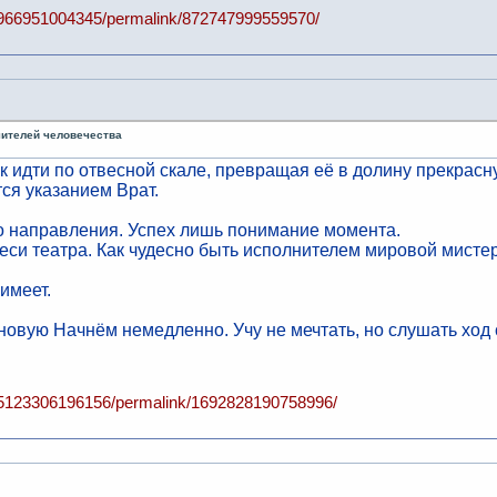
4966951004345/permalink/872747999559570/
чителей человечества
 идти по отвесной скале, превращая её в долину прекрасную
ся указанием Врат.
го направления. Успех лишь понимание момента.
еси театра. Как чудесно быть исполнителем мировой мисте
имеет.
 новую Начнём немедленно. Учу не мечтать, но слушать ход
05123306196156/permalink/1692828190758996/