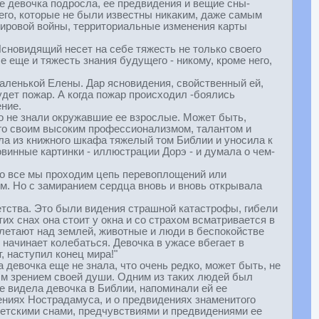
же девочка подросла, ее предвидения и вещие сны-
щего, которые не были известны никаким, даже самым
ировой войны, территориальные изменения карты
сновидящий несет на себе тяжесть не только своего
 еще и тяжесть знания будущего - никому, кроме него,
маленькой Елены. Дар ясновидения, свойственный ей,
будет пожар. А когда пожар происходил -боялись
ение.
о не знали окружавшие ее взрослые. Может быть,
ого своим высоким профессионализмом, талантом и
ла из книжного шкафа тяжелый том Библии и уносила к
овинные картинки - иллюстрации Дорэ - и думала о чем-
что все мы проходим цепь перевоплощений или
том. Но с замиранием сердца вновь и вновь открывала
етства. Это были видения страшной катастрофы, гибели
тих снах она стоит у окна и со страхом всматривается в
 летают над землей, животные и люди в беспокойстве
 начинает колебаться. Девочка в ужасе вбегает в
, наступил конец мира!"
 девочка еще не знала, что очень редко, может быть, не
ым зрением своей души. Одним из таких людей был
е видела девочка в Библии, напоминали ей ее
зрениях Нострадамуса, и о предвидениях знаменитого
 детскими снами, предчувствиями и предвидениями ее