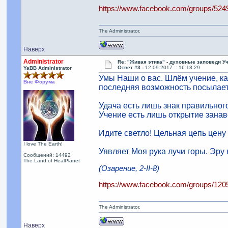
https://www.facebook.com/groups/52
The Administrator.
Наверх
Administrator
Re: "Живая этика" - духовные заповеди У
Ответ #3 -
12.09.2017 :: 16:18:29
YaBB Administrator
Умы Наши о вас. Шлём учение, как
Вне Форума
последняя возможность посылает
Удача есть лишь знак правильно
Учение есть лишь открытие занав
Идите светло! Цельная цепь цену 
I love The Earth!
Уявляет Моя рука лучи горы. Эру
Сообщений: 14492
The Land of HealPlanet
(Озарение, 2-II-8)
https://www.facebook.com/groups/12
The Administrator.
Наверх