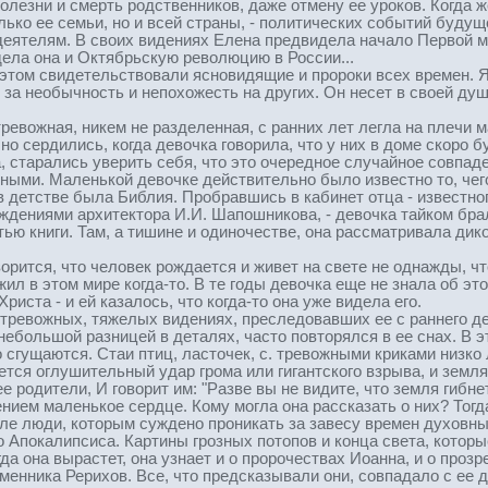
олезни и смерть родственников, даже отмену ее уроков. Когда 
лько ее семьи, но и всей страны, - политических событий буду
еятелям. В своих видениях Елена предвидела начало Первой м
ела она и Октябрьскую революцию в России...
 этом свидетельствовали ясновидящие и пророки всех времен. Я
за необычность и непохожесть на других. Он несет в своей душе
ревожная, никем не разделенная, с ранних лет легла на плечи 
шно сердились, когда девочка говорила, что у них в доме скоро 
, старались уверить себя, что это очередное случайное совпад
ными. Маленькой девочке действительно было известно то, чег
в детстве была Библия. Пробравшись в кабинет отца - известн
дениями архитектора И.И. Шапошникова, - девочка тайком бра
тью книги. Там, а тишине и одиночестве, она рассматривала дик
орится, что человек рождается и живет на свете не однажды, 
жил в этом мире когда-то. В те годы девочка еще не знала об э
иста - и ей казалось, что когда-то она уже видела его.
 тревожных, тяжелых видениях, преследовавших ее с раннего д
небольшой разницей в деталях, часто повторялся в ее снах. В э
 сгущаются. Стаи птиц, ласточек, с. тревожными криками низко
тся оглушительный удар грома или гигантского взрыва, и земля
 родители, И говорит им: "Разве вы не видите, что земля гибнет
нием маленькое сердце. Кому могла она рассказать о них? Тогда
ле люди, которым суждено проникать за завесу времен духовн
 Апокалипсиса. Картины грозных потопов и конца света, которы
гда она вырастет, она узнает и о пророчествах Иоанна, и о про
еменника Рерихов. Все, что предсказывали они, совпадало с ее