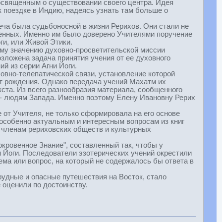
освященным о существовании своего центра. Идея
 поездке в Индию, надеясь узнать там больше о
реча была судьбоносной в жизни Рерихов. Они стали не
енных. Именно им было доверено Учителями поручение
ги, или Живой Этики.
ему значению духовно-просветительской миссии
озложена задача принятия учения от ее духовного
й из серии Агни Йоги.
овно-телепатической связи, установление которой
т рождения. Однако передача учений Махатм их
ста. Из всего разнообразия материала, сообщенного
 - людям Запада. Именно поэтому Елену Ивановну Рерих
 от Учителя, не только сформировала на его основе
 особенно актуальным и интересным вопросам из книг
, членам рериховских обществ и культурных
ровенное Знание", составленный так, чтобы у
и Йоги. Последователи эзотерических учений окрестили
тема или вопрос, на который не содержалось бы ответа в
рудные и опасные путешествия на Восток, стало
 оценили по достоинству.