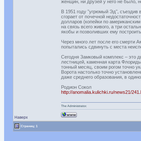
женщин, ни друзей у него не было, 
В 1951 году "угрюмый Эд", съездив 
сгорает от почечной недостаточнос
долларов (копейки по американским 
на связь всего живого, а три остал
якобы и позволивших ему построить
Через много лет после его смерти 
попытались сдвинуть с места неисп
Сегодня Замковый комплекс – это д
лестницей, каменная карта Флориды
тонный месяц, своим рогом точно у
Ворота настолько точно установлен
даже среднего образования, в один
Родион Сокол
http://anomalia.kulichki.ru/news21/241
The Administrator.
Наверх
Страниц: 1