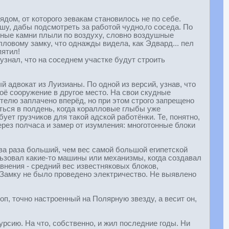
ом, от которого зевакам становилось не по себе.
у, дабы подсмотреть за работой чудно,го соседа. По
ромные камни плыли по воздуху, словно воздушные
ловому замку, что однажды видела, как Эдвард... пел
пятил!
узнал, что на соседнем участке будут строить
й адвокат из Луизианы. По одной из версий, узнав, что
оё сооружение в другое место. На свои скудные
телю заплачено вперёд, но при этом строго запрещено
иться в полдень, когда коралловые глыбы уже
ет грузчиков для такой адской работёнки. Те, понятно,
ерез полчаса и замер от изумления: многотонные блоки
два раза больший, чем вес самой большой египетской
ользовал какие-то машины или механизмы, когда создавал
авнения - средний вес известняковых блоков,
 Замку не было проведено электричество. Не выявлено
, точно настроенный на Полярную звезду, а весит он,
рсию. На что, собственно, и жил последние годы. Ни