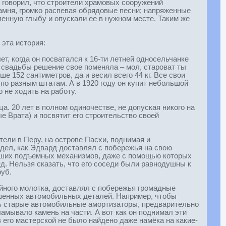
 говорил, что строители храмовых сооружений
камня, громко распевая обрядовые песни; напряженные
енную глыбу и опускали ее в нужном месте. Таким же
 эта история:
т, когда он посватался к 16-ти летней односельчанке
 свадьбы решение свое поменяла – мол, староват ты
ше 152 сантиметров, да и весил всего 44 кг. Все свои
по разным штатам. А в 1920 году он купит небольшой
о не ходить на работу.
а. 20 лет в полном одиночестве, не допуская никого на
ые Врата) и посвятит его строительство своей
тели в Перу, на острове Пасхи, поднимая и
видел, как Эдвард доставлял с побережья на свою
йших подъемных механизмов, даже с помощью которых
д. Нельзя сказать, что его соседи были равнодушны к
руб.
йного молотка, доставлял с побережья громадные
ошенных автомобильных деталей. Например, чтобы
рь старые автомобильные амортизаторы, предварительно
амывало камень на части. А вот как он поднимал эти
 его мастерской не было найдено даже намёка на какие-