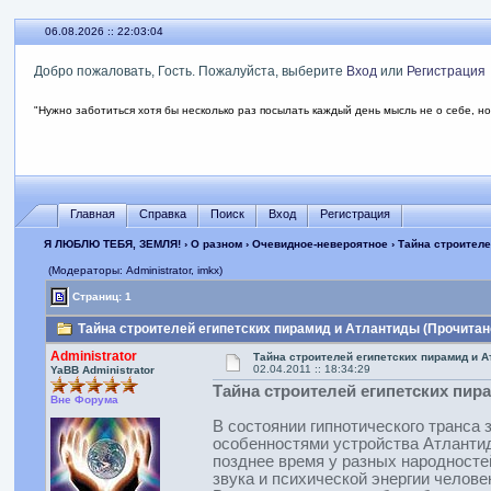
06.08.2026 :: 22:03:04
Добро пожаловать, Гость. Пожалуйста, выберите
Вход
или
Регистрация
"Нужно заботиться хотя бы несколько раз посылать каждый день мысль не о себе, но
Главная
Справка
Поиск
Вход
Регистрация
Я ЛЮБЛЮ ТЕБЯ, ЗЕМЛЯ!
›
О разном
›
Очевидное-невероятное
› Тайна строител
(Модераторы: Administrator, imkx)
Страниц: 1
Тайна строителей египетских пирамид и Атлантиды (Прочитано
Administrator
Тайна строителей египетских пирамид и 
02.04.2011 :: 18:34:29
YaBB Administrator
Тайна строителей египетских пир
Вне Форума
В состоянии гипнотического транса
особенностями устройства Атлантид
позднее время у разных народносте
звука и психической энергии челове