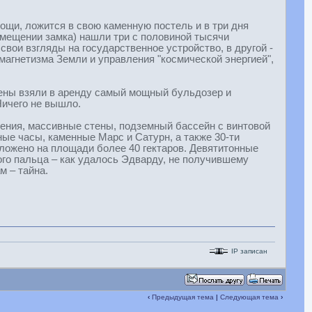
мощи, ложится в свою каменную постель и в три дня
омещении замка) нашли три с половиной тысячи
вои взгляды на государственное устройство, в другой -
 магнетизма Земли и управления "космической энергией",
лены взяли в аренду самый мощный бульдозер и
Ничего не вышло.
ения, массивные стены, подземный бассейн с винтовой
ные часы, каменные Марс и Сатурн, а также 30-ти
оложено на площади более 40 гектаров. Девятитонные
ого пальца – как удалось Эдварду, не получившему
м – тайна.
IP записан
‹
Предыдущая тема
|
Следующая тема
›