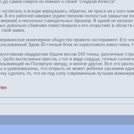
но до самой смерти он помнил о своей "сладкой Агнессе".
в госпиталь и вскоре вернувшись обратно, не прося ни у кого по
ти. В его рабочей каморке (единственном полностью закрытом п
меркам) и несколько самодельных брошюр. В одной он излагал с
ьных довольно сбивчиво повествовали о его открытиях в области
 свой замок.
Американское инженерное общество провело эксперимент. Его ч
ользованный Эдом 30-тонный блок из кораллового известняка. 
вухэтажная квадратная башня весом 243 тонны, различные стро
, грубо вытесанные кресла, стол в виде сердца, точные солнеч
казывающий на Полярную звезду, и многое другое. Все это расп
ы и уравновешены, что открыть их может ребенок касанием одн
очку сделать то, что не под силу современным лучшим инженера
.htm