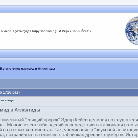
 о мире. Пусть будет миру хорошо!" (Е.И.Рерих "Агни Йога")
ей египетских пирамид и Атлантиды
 1716 раз)
Атлантиды
амид и Атлантиды
 знаменитый "спящий пророк" Эдгар Кейси делился со слушател
ы. Многие из его наблюдений впоследствии наталкивали на мыс
й на разных континентах. Так, упоминание о "звуковой левитац
ка, сохранилось на глиняных табличках древних шумеров. Истор