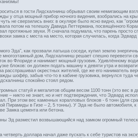
еханизмы!
ситься в гости Лидскалнинш обрывал своим немигающим взгляд
ды у отца мощный прибор ночного видения, взобрались на крыш
 чуть не сверзились вниз: в окуляре было ясно видно, как "ог
ывала потом на телешоу Давида Леттермана, посвящённого Корал
авал протяжные звуки. Я сначала подумала, что парень просто с
озки замка с места на место, которая случилась, когда Эдвард 
юмого Эда", как прозвали латыша соседи, купил землю энергичны
ке многоэтажный дом, Лидскалнинш решает спешно перевезти св
ток во Флориде и нанимает мощный грузовик. Удивлённому води
рузке блоков: он должен подать машину к девяти утра и возврат
 расспрашивал окрестных жителей, где же его наниматель вербу
ажды шофёр, забыв что-то в кабине грузовика, вернулся туда ч
Лидскалнинш спокойно стоял рядом.
громных статуй и мегалитов общим весом 1100 тонн (это вес в 
ние – никто не знает, но и нет подтверждения, что Эдвард исп
отал. При этом вес каменных коралловых блоков - 6 тонн (для ср
й Пирамиды в Гизе – 2, 5 тонны). У Эда не было автомобиля, к
ве Замка цемента или бетона.
ны Эд разместил возвышающийся над замком огромный телескоп
четверть доллара начал даже пускать к себе туристов на экску