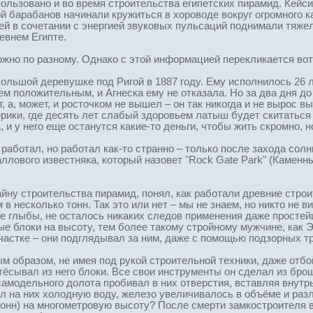
ользовано и во время строительства египетских пирамид. Кейси
ой барабанов начинали кружиться в хороводе вокруг огромного 
й в сочетании с энергией звуковых пульсаций поднимали тяжел
евнем Египте.
жно по разному. Однако с этой информацией перекликается вот
льшой деревушке под Ригой в 1887 году. Ему исполнилось 26 ле
м положительным, и Агнеска ему не отказала. Но за два дня до
, а, может, и росточком не вышел – он так никогда и не вырос вы
рики, где десять лет слабый здоровьем латыш будет скитаться 
 и у него еще останутся какие-то деньги, чтобы жить скромно, н
аботал, но работал как-то странно – только после захода солнц
аллового известняка, который назовет "Rock Gate Park" (Каменн
йну строительства пирамид, понял, как работали древние строи
в несколько тонн. Так это или нет – мы не знаем, но никто не 
е глыбы, не осталось никаких следов применения даже просте
е блоки на высоту, тем более такому стройному мужчине, как Э
участке – они подглядывал за ним, даже с помощью подзорных т
 образом, не имея под рукой строительной техники, даже отбо
тёсывал из него блоки. Все свои инструменты он сделал из бр
амодельного долота пробивал в них отверстия, вставляя внут
л на них холодную воду, железо увеличивалось в объёме и разл
тонн) на многометровую высоту? После смерти замкостроителя в