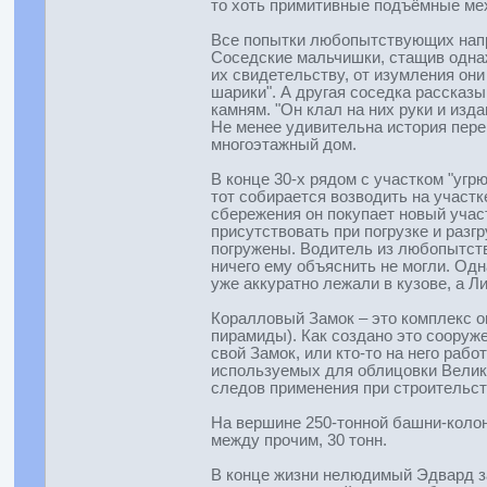
то хоть примитивные подъёмные м
Все попытки любопытствующих напро
Соседские мальчишки, стащив однаж
их свидетельству, от изумления они
шарики". А другая соседка рассказ
камням. "Он клал на них руки и изд
Не менее удивительна история перев
многоэтажный дом.
В конце 30-х рядом с участком "угр
тот собирается возводить на участ
сбережения он покупает новый учас
присутствовать при погрузке и разг
погружены. Водитель из любопытства
ничего ему объяснить не могли. Одн
уже аккуратно лежали в кузове, а 
Коралловый Замок – это комплекс о
пирамиды). Как создано это сооруже
свой Замок, или кто-то на него раб
используемых для облицовки Велико
следов применения при строительст
На вершине 250-тонной башни-колон
между прочим, 30 тонн.
В конце жизни нелюдимый Эдвард за 