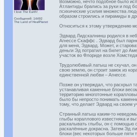
Возможно, нечто подобное было исп
Атлантиды брались за руки и под б
психические усилия множества люде
I love The Earth!
образом строились и пирамиды в др
Сообщений: 14492
The Land of HealPlanet
Относиться к этому утверждению мо
Эдвард Лидскалнинш родился в небо
Агнессе Скаффс . Эдвард был парне
для меня, Эдвард. Может, и староват
деньги Эд потратил на билет до Аме
участок во Флориде возле Хомстеда,
Трудолюбивый латыш не скучал, он р
свою землю, он строит замок из кор
единственной любви – Агнессе.
Позже он утверждал, что раскрыл та
устанавливая каменные блоки весом 
территорию многотонные коралловы
было бы непросто понимать каменны
тому, что делает Эдвард на своем 
Странный латыш каким-то неведомым
глыбы кораллового известняка и вы
раскалывать глыбы, он с помощью с
раскалённые докрасна. Затем Эд ли
блоки (вес некоторых больше пяти 