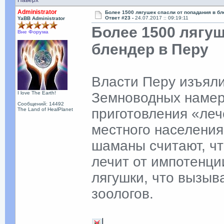
Наверх
Administrator
Более 1500 лягушек спасли от попадания в бл
Ответ #23 -
24.07.2017 :: 09:19:11
YaBB Administrator
Более 1500 лягуш
Вне Форума
блендер в Перу
Власти Перу изъяли
I love The Earth!
Земноводных намер
Сообщений: 14492
приготовления «леч
The Land of HealPlanet
местного населения
шаманы считают, чт
лечит от импотенци
лягушки, что вызыв
зоологов.