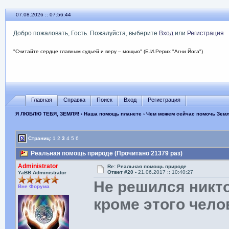
07.08.2026 :: 07:56:45
Добро пожаловать, Гость. Пожалуйста, выберите
Вход
или
Регистрация
"Считайте сердце главным судьей и веру – мощью" (Е.И.Рерих "Агни Йога")
Главная
Справка
Поиск
Вход
Регистрация
Я ЛЮБЛЮ ТЕБЯ, ЗЕМЛЯ!
›
Наша помощь планете
›
Чем можем сейчас помочь Зем
Страниц:
1
2
3
4
5
6
Реальная помощь природе (Прочитано 21379 раз)
Administrator
Re: Реальная помощь природе
Ответ #20 -
21.06.2017 :: 10:40:27
YaBB Administrator
Не решился никто
Вне Форума
кроме этого чел