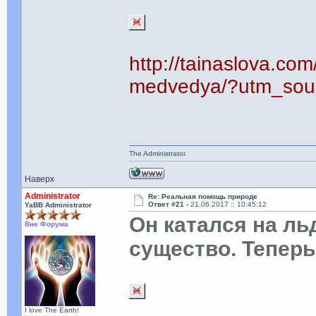
http://tainaslova.com
medvedya/?utm_sour
The Administrator.
Наверх
Administrator
Re: Реальная помощь природе
Ответ #21 -
21.06.2017 :: 10:45:12
YaBB Administrator
Он катался на ль
Вне Форума
существо. Теперь
I love The Earth!