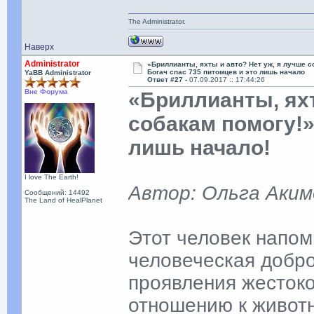
The Administrator.
Наверх
Administrator
«Бриллианты, яхты и авто? Нет уж, я лучше с
Богач спас 735 питомцев и это лишь начало
YaBB Administrator
Ответ #27 -
07.09.2017 :: 17:44:26
Вне Форума
«Бриллианты, яхт
собакам помогу!»
лишь начало!
I love The Earth!
Автор: Ольга Аким
Сообщений: 14492
The Land of HealPlanet
Этот человек напом
человеческая добр
проявления жестоко
отношению к живот