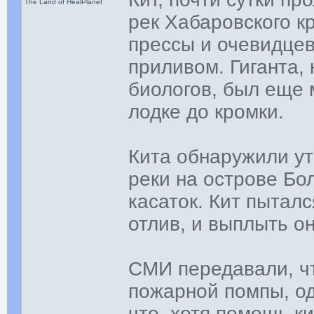
The Land of HealPlanet
рек Хабаровского к
прессы и очевидцев
приливом. Гиганта,
биологов, был еще 
лодке до кромки.
Кита обнаружили ут
реки на острове Бо
касаток. Кит пытал
отлив, и выплыть он
СМИ передавали, ч
пожарной помпы, од
что, хотя помощь ки