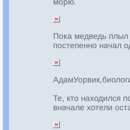
морю.
Пока медведь плыл 
постепенно начал од
АдамУорвик,биоло
Те, кто находился 
вначале хотели ост