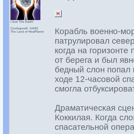
I love The Earth!
Сообщений: 14492
Корабль военно-мо
The Land of HealPlanet
патрулировал севе
когда на горизонте 
от берега и был яв
бедный слон попал 
ходе 12-часовой сп
смогла отбуксирова
Драматическая сце
Коккилая. Когда сл
спасательной опера