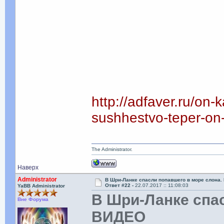
http://adfaver.ru/on-
sushhestvo-teper-on-
The Administrator.
Наверх
Administrator
В Шри-Ланке спасли попавшего в море слона
Ответ #22 -
22.07.2017 :: 11:08:03
YaBB Administrator
В Шри-Ланке спас
Вне Форума
ВИДЕО