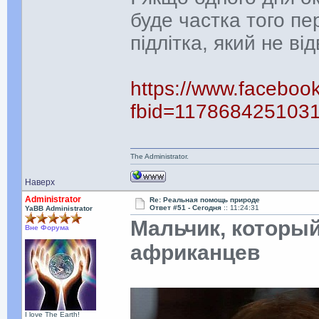
буде частка того пе
підлітка, який не ві
https://www.faceboo
fbid=117868425103
The Administrator.
Наверх
Administrator
Re: Реальная помощь природе
Ответ #51 -
Сегодня
:: 11:24:31
YaBB Administrator
Мальчик, которы
Вне Форума
африканцев
I love The Earth!