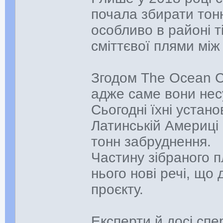
почала збирати тонн
особливо в районі т
сміттєвої плями між
Згодом The Ocean C
адже саме вони несу
Сьогодні їхні устан
Латинській Америці 
тонн забруднення.
Частину зібраного п
нього нові речі, що
проєкту.
Експерти й досі сп