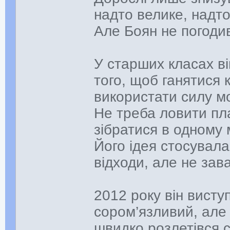
надто велике, надто
Але Боян не погоди
У старших класах ві
того, щоб ганятися 
використати силу мо
Не треба ловити пл
зібратися в одному м
Його ідея стосувала
відходи, але не зав
2012 року він вист
сором’язливий, але 
швидко розлетівся с