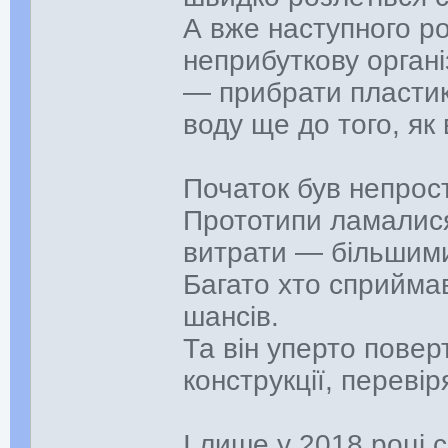
А вже наступного рок
неприбуткову органі
— прибрати пластик 
воду ще до того, як 
Початок був непрос
Прототипи ламалися
витрати — більшими,
Багато хто сприймав
шансів.
Та він уперто пове
конструкції, перевір
І лише у 2018 році