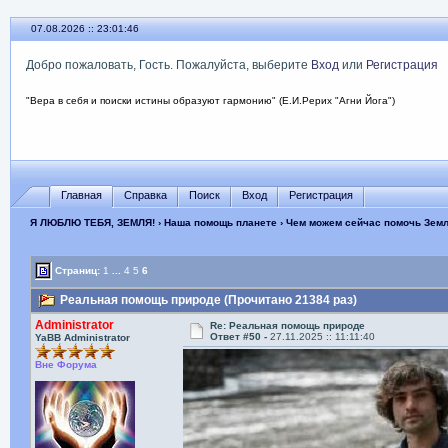
07.08.2026 :: 23:01:48
Добро пожаловать, Гость. Пожалуйста, выберите
Вход
или
Регистрация
"Вера в себя и поиски истины образуют гармонию" (Е.И.Рерих "Агни Йога")
Главная
Справка
Поиск
Вход
Регистрация
Я ЛЮБЛЮ ТЕБЯ, ЗЕМЛЯ!
›
Наша помощь планете
›
Чем можем сейчас помочь Зем
Страниц:
1
...
4
5
6
Реальная помощь природе (Прочитано 21384 раз)
Administrator
Re: Реальная помощь природе
Ответ #50 -
27.11.2025 :: 11:11:40
YaBB Administrator
Вне Форума