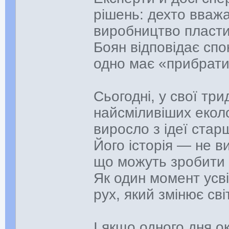
рішень: дехто вваж
виробництво пласти
Боян відповідає спо
одно має «прибрати
Сьогодні, у свої три
найсміливіших еколог
виросло з ідеї стар
Його історія — не в
що можуть зробити р
Як один момент усв
рух, який змінює світ
І якщо одного дня о