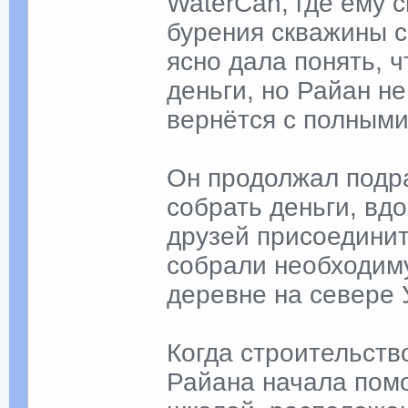
WaterCan, где ему 
бурения скважины с
ясно дала понять, ч
деньги, но Райан н
вернётся с полным
Он продолжал подра
собрать деньги, вд
друзей присоединить
собрали необходиму
деревне на севере 
Когда строительств
Райана начала помо