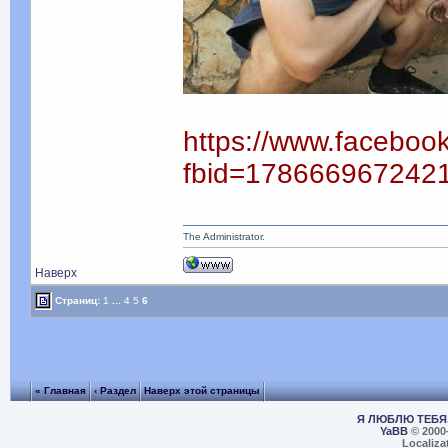
https://www.faceboo
fbid=178666967242
The Administrator.
Наверх
Страниц:
1
...
4
5
6
« Главная
‹ Раздел
Наверх этой страницы
Я ЛЮБЛЮ ТЕБЯ,
YaBB
© 2000
Localiza