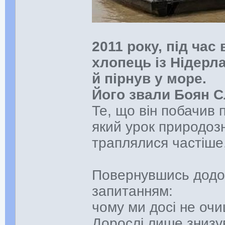
2011 року, під час 
хлопець із Нідерл
й пірнув у море.
Його звали Боян С
Те, що він побачив 
який урок природозн
траплялися частіше,
Повернувшись додом
запитанням:
чому ми досі не оч
Дорослі лише знизу