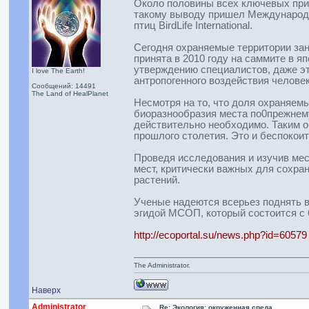
Около половины всех ключевых прир
такому выводу пришел Международн
птиц BirdLife International.
Сегодня охраняемые территории зан
принята в 2010 году на саммите в я
утверждению специалистов, даже эт
I love The Earth!
антропогенного воздействия человек
Сообщений: 14491
The Land of HealPlanet
Несмотря на то, что доля охраняем
биоразнообразия места по0прежнему
действительно необходимо. Таким 
прошлого столетия. Это и беспоко
Проведя исследования и изучив мес
мест, критически важных для сохра
растений.
Ученые надеются всерьез поднять 
эгидой МСОП, который состоится с 
http://ecoportal.su/news.php?id=60579
The Administrator.
Наверх
Administrator
Re: Экология: окруженная среда