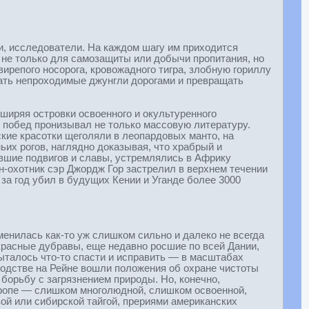
и, исследователи. На каждом шагу им приходится
й не только для самозащиты или добычи пропитания, но
вирепого носорога, кровожадного тигра, злобную гориллу
кать непроходимые джунгли дорогами и превращать
иряя островки освоенного и окультуренного
 побед пронизывал не только массовую литературу.
кие красотки щеголяли в леопардовых манто, на
их рогов, наглядно доказывая, что храбрый и
вшие подвигов и славы, устремлялись в Африку
н-охотник сэр Джордж Гор застрелил в верхнем течении
за год убил в будущих Кении и Уганде более 3000
менилась как-то уж слишком сильно и далеко не всегда
красные дубравы, еще недавно росшие по всей Дании,
талось что-то спасти и исправить — в масштабах
ходстве на Рейне вошли положения об охране чистоты
борьбу с загрязнением природы. Но, конечно,
вропе — слишком многолюдной, слишком освоенной,
ой или сибирской тайгой, прериями американских