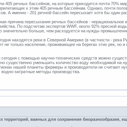
 405 речных бассейнов, на которые приходится почти 70% мир
 прилегающих к этим 405 речным бассейнам. Однако, почти пол
в. А именно - 201 речной бассейн пересыхает хотя бы один раз
ная причина пересыхания речных бассейнов - нерациональное и
зяйства. По подсчетам экспертов WWF, около 92% пресной воды
о значительно больше, чем расходуется на нужды промышленнос
одня находятся реки в Северной Америке (в частности - река Рио
т не только население, проживающее на берегах этих рек, но и
сегодня с помощью научно-технических средств можно существен
но существенно уменьшить количество воду необходимой на ну
регионах нашей планеты фермеры и производители не считают ну
 водно-затратные методы производства.
х территорий, важных для сохранения биоразнообразия, ещ