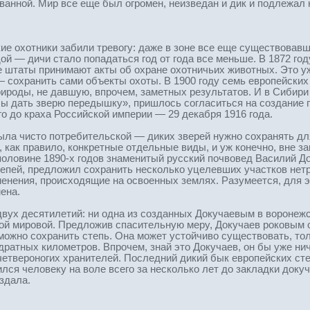
ванной. Мир все еще был огромен, неизведан и дик и подлежал
кие охотники забили тревогу: даже в зоне все еще существова
ой — дичи стало попадаться год от года все меньше. В 1872 го
е штаты принимают акты об охране охотничьих животных. Это 
— сохранить сами объекты охоты. В 1900 году семь европейски
ироды, не давшую, впрочем, заметных результатов. И в Сибир
бы дать зверю передышку», пришлось согласиться на создание п
 до краха Российской империи — 29 декабря 1916 года.
была чисто потребительской — диких зверей нужно сохранять дл
 как правило, конкретные отдельные виды, и уж конечно, вне з
половине 1890-х годов знаменитый русский почвовед Василий 
епей, предложил сохранить несколько уцелевших участков нетр
менения, происходящие на освоенных землях. Разумеется, для 
ена.
ух десятилетий: ни одна из созданных Докучаевым в воронежс
ой мировой. Предложив спасительную меру, Докучаев роковым 
можно сохранить степь. Она может устойчиво существовать, тол
ратных километров. Впрочем, знай это Докучаев, он бы уже ниче
 четвероногих хранителей. Последний дикий бык европейских ст
ился человеку на воле всего за несколько лет до закладки док
здала.