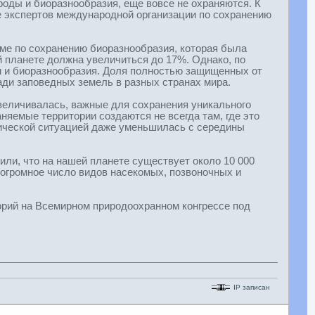
оды и биоразнообразия, еще вовсе не охраняются. К
экспертов международной организации по сохранению
ме по сохранению биоразнообразия, которая была
ей планете должна увеличиться до 17%. Однако, по
м и биоразнообразия. Доля полностью защищенных от
ади заповедных земель в разных странах мира.
увеличивалась, важные для сохранения уникального
яемые территории создаются не всегда там, где это
тической ситуацией даже уменьшилась с середины
или, что на нашей планете существует около 10 000
 огромное число видов насекомых, позвоночных и
орий на Всемирном природоохранном конгрессе под
IP записан