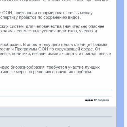
зе ООН, призванная сформировать связь между
спертизу проектов по сохранению видов.
еских систем, для человечества значительно опаснее
бходимы совместные усилия политиков, ученых и
нообразия. В апреле текущего года в столице Панамы
миссии и Программы ООН по окружающей среде. От
ученые, политики, независимые эксперты и приглашенные
ризис биоразнообразия, требуется участие лучших
ективные меры по решению возникших проблем.
IP записан