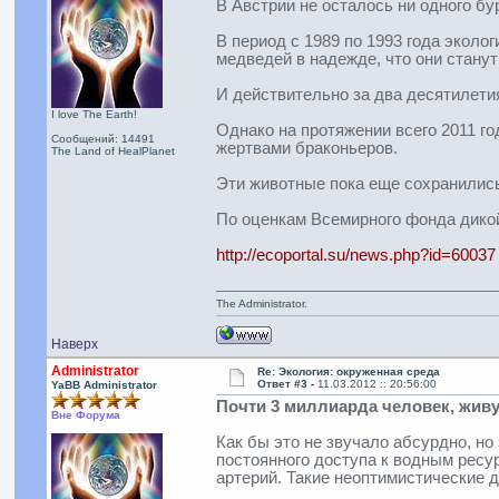
В Австрии не осталось ни одного б
В период с 1989 по 1993 года эколо
медведей в надежде, что они стану
И действительно за два десятилети
I love The Earth!
Однако на протяжении всего 2011 г
Сообщений: 14491
жертвами браконьеров.
The Land of HealPlanet
Эти животные пока еще сохранились
По оценкам Всемирного фонда дикой
http://ecoportal.su/news.php?id=60037
The Administrator.
Наверх
Administrator
Re: Экология: окруженная среда
Ответ #3 -
11.03.2012 :: 20:56:00
YaBB Administrator
Почти 3 миллиарда человек, живу
Вне Форума
Как бы это не звучало абсурдно, но
постоянного доступа к водным ресу
артерий. Такие неоптимистические