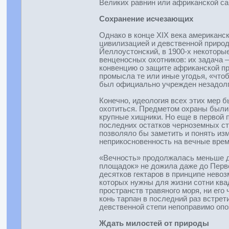
Великих равнин или африканской са
Сохранение исчезающих
Однако в конце XIX века американс
цивилизацией и девственной природ
Йеллоустонский, в 1900-х некоторы
венценосных охотников: их задача 
конвенцию о защите африканской пр
промысла те или иные угодья, «что
был официально учрежден незадолго
Конечно, идеология всех этих мер 
охотиться. Предметом охраны были,
крупные хищники. Но еще в первой 
последних остатков черноземных ст
позволяло бы заметить и понять из
неприкосновенность на вечные врем
«Вечность» продолжалась меньше дв
площадок» не дожила даже до Перв
десятков гектаров в принципе невоз
которых нужны для жизни сотни квад
пространств травяного моря, ни его
конь тарпан в последний раз встрет
девственной степи непоправимо опо
Ждать милостей от природы