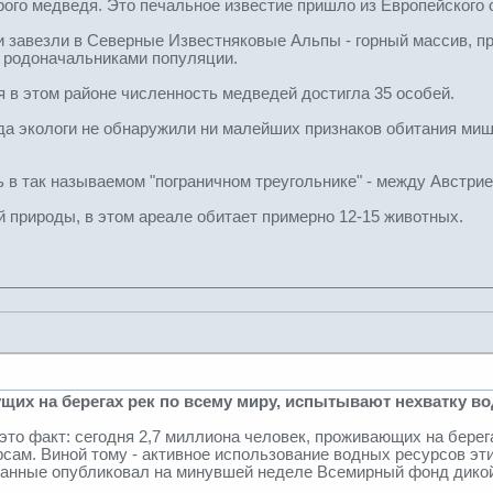
урого медведя. Это печальное известие пришло из Европейского
ги завезли в Северные Известняковые Альпы - горный массив, п
т родоначальниками популяции.
я в этом районе численность медведей достигла 35 особей.
ода экологи не обнаружили ни малейших признаков обитания миш
 в так называемом "пограничном треугольнике" - между Австрие
 природы, в этом ареале обитает примерно 12-15 животных.
щих на берегах рек по всему миру, испытывают нехватку в
 это факт: сегодня 2,7 миллиона человек, проживающих на берег
рсам. Виной тому - активное использование водных ресурсов эт
 данные опубликовал на минувшей неделе Всемирный фонд дико