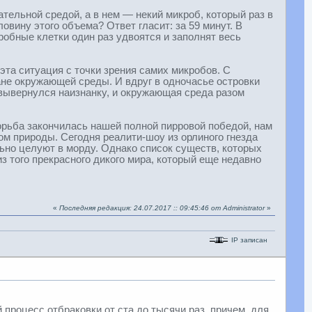
ательной средой, а в нем — некий микроб, который раз в
овину этого объема? Ответ гласит: за 59 минут. В
обные клетки один раз удвоятся и заполнят весь
эта ситуация с точки зрения самих микробов. С
не окружающей среды. И вдруг в одночасье островки
вывернулся наизнанку, и окружающая среда разом
орьба закончилась нашей полной пирровой победой, нам
ом природы. Сегодня реалити-шоу из орлиного гнезда
ьно целуют в морду. Однако список существ, которых
из того прекрасного дикого мира, который еще недавно
«
Последняя редакция: 24.07.2017 :: 09:45:46 от Administrator
»
IP записан
роцесс отбраковки от ста до тысячи раз, причем, для