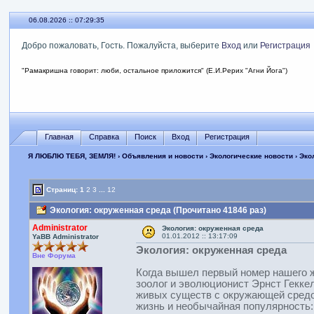
06.08.2026 :: 07:29:35
Добро пожаловать, Гость. Пожалуйста, выберите
Вход
или
Регистрация
"Рамакришна говорит: люби, остальное приложится" (Е.И.Рерих "Агни Йога")
Главная
Справка
Поиск
Вход
Регистрация
Я ЛЮБЛЮ ТЕБЯ, ЗЕМЛЯ!
›
Объявления и новости
›
Экологические новости
› Эко
Страниц:
1
2
3
...
12
Экология: окруженная среда (Прочитано 41846 раз)
Administrator
Экология: окруженная среда
01.01.2012 :: 13:17:09
YaBB Administrator
Экология: окруженная среда
Вне Форума
Когда вышел первый номер нашего ж
зоолог и эволюционист Эрнст Геккел
живых существ с окружающей средой
жизнь и необычайная популярность: 