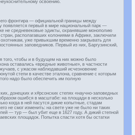
 неукоснительному освоению.
вшего фронтира — официальной границы между
ду появляется первый в мире национальный парк —
уже не средневековые эдикты, охранявшие монополию
х стран, располагавших колониями в Африке, заключили
и охотникам, уже привыкшим временно закрывать для
остоянных заповедников. Первый из них, Баргузинский,
я того, чтобы и в будущем на них можно было
акона оставались «вредные животные», в частности
Докучаев, с ужасом наблюдавший исчезновение
онутой степи в качестве эталона, сравнение с которым
этого надо было обеспечить им полную
ких, донецких и х#рсонских степях «научно-заповедных
образом ошибся в масштабе: на площади в несколько
ько когда в ней пасутся дикие копытные, стадам
го не смог изменить: на свете уже не было ни таких
епей — тур — был убит еще в 1627 году. А дикий степной
учаевских площадок. Попытка спасти хотя бы остатки