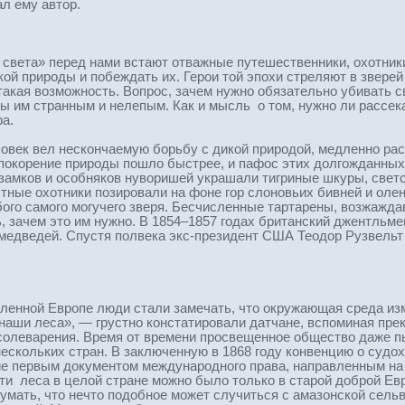
ал ему автор.
 света» перед нами встают отважные путешественники, охотник
кой природы и побеждать их. Герои той эпохи стреляют в звере
 такая возможность. Вопрос, зачем нужно обязательно убивать с
бы им странным и нелепым. Как и мысль о том, нужно ли рассе
фа.
ек вел нескончаемую борьбу с дикой природой, медленно расш
 покорение природы пошло быстрее, и пафос этих долгожданных
замков и особняков нуворишей украшали тигриные шкуры, светс
ные охотники позировали на фоне гор слоновьих бивней и олень
го самого могучего зверя. Бесчисленные тартарены, возжажда
, зачем это им нужно. В 1854–1857 годах британский джентльме
 медведей. Спустя полвека экс-президент США Теодор Рузвельт 
селенной Европе люди стали замечать, что окружающая среда из
наши леса», — грустно констатировали датчане, вспоминая пре
солеварения. Время от времени просвещенное общество даже пы
нескольких стран. В заключенную в 1868 году конвенцию о судо
ие первым документом международного права, направленным на 
ти леса в целой стране можно было только в старой доброй Е
мать, что нечто подобное может случиться с амазонской сельв