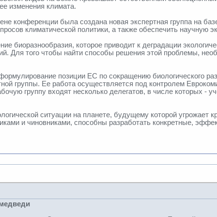
ее изменения климата.
гене конференции была создана новая экспертная группа на ба
просов климатической политики, а также обеспечить научную эк
ение биоразнообразия, которое приводит к деградации экологич
й. Для того чтобы найти способы решения этой проблемы, нео
 формулирование позиции ЕС по сокращению биологического раз
ртной группы. Ее работа осуществляется под контролем Евроко
абочую группу входят несколько делегатов, в числе которых - 
ологической ситуации на планете, будущему которой угрожает к
тиками и чиновниками, способны разработать конкретные, эфф
 медведи