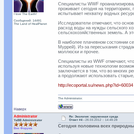
Специалисты WWF проанализировали
проживает сегодня на территориях,
испытывает нехватку водных ресурсо
I love The Earth!
Сообщений: 14491
Исследователи отмечают, что основ
The Land of HealPlanet
расход воды на нужды сельского хо
сельскохозяйственных земель. А эт
В наиболее плачевном состоянии сег
Муррей). Из-за пересыхания страдае
моллюски и прочее.
Специалисты из WWF отмечают, что 
используя новые технологии возмож
заключается в том, что во многих 
а продолжают использовать старые,
http://ecoportal.su/news.php?id=60034
The Administrator.
Наверх
Administrator
Re: Экология: окруженная среда
Ответ #4 -
26.03.2012 :: 14:46:28
YaBB Administrator
Сегодня половина всех природны
Вне Форума