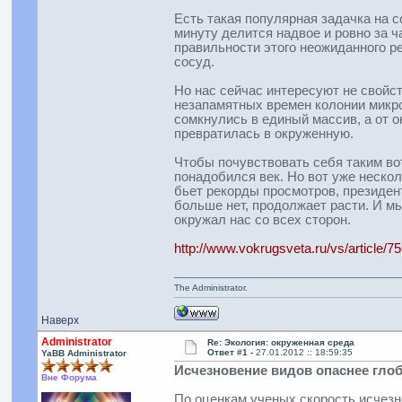
Есть такая популярная задачка на с
минуту делится надвое и ровно за ч
правильности этого неожиданного р
сосуд.
Но нас сейчас интересуют не свойст
незапамятных времен колонии микро
сомкнулись в единый массив, а от 
превратилась в окруженную.
Чтобы почувствовать себя таким во
понадобился век. Но вот уже неско
бьет рекорды просмотров, президен
больше нет, продолжает расти. И мы
окружал нас со всех сторон.
http://www.vokrugsveta.ru/vs/article/75
The Administrator.
Наверх
Administrator
Re: Экология: окруженная среда
Ответ #1 -
27.01.2012 :: 18:59:35
YaBB Administrator
Исчезновение видов опаснее гло
Вне Форума
По оценкам ученых скорость исчезн