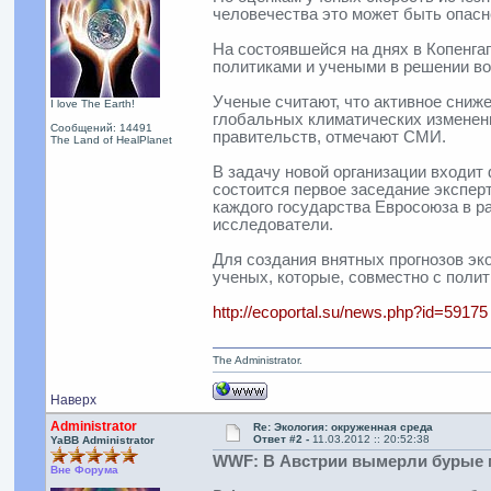
человечества это может быть опасн
На состоявшейся на днях в Копенга
политиками и учеными в решении во
Ученые считают, что активное сниж
I love The Earth!
глобальных климатических изменени
Сообщений: 14491
правительств, отмечают СМИ.
The Land of HealPlanet
В задачу новой организации входит
состоится первое заседание экспе
каждого государства Евросоюза в р
исследователи.
Для создания внятных прогнозов эк
ученых, которые, совместно с поли
http://ecoportal.su/news.php?id=59175
The Administrator.
Наверх
Administrator
Re: Экология: окруженная среда
Ответ #2 -
11.03.2012 :: 20:52:38
YaBB Administrator
WWF: В Австрии вымерли бурые
Вне Форума