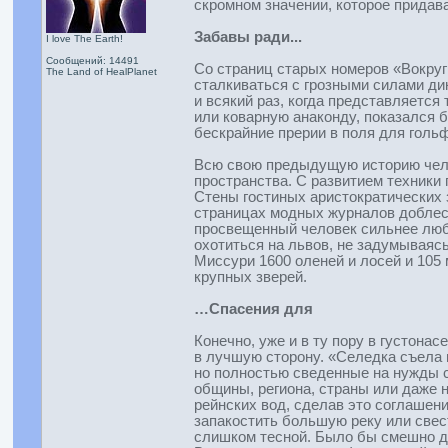
скромном значении, которое придав
Забавы ради...
I love The Earth!
Сообщений: 14491
Со страниц старых номеров «Вокруг
The Land of HealPlanet
сталкиваться с грозными силами ди
и всякий раз, когда представляется
или коварную анаконду, показался 
бескрайние прерии в поля для голь
Всю свою предыдущую историю челов
пространства. С развитием техники
Стены гостиных аристократических 
страницах модных журналов доблест
просвещенный человек сильнее любо
охотиться на львов, не задумываясь
Миссури 1600 оленей и лосей и 105
крупных зверей.
…Спасения для
Конечно, уже и в ту пору в густона
в лучшую сторону. «Селедка съела 
но полностью сведенные на нужды 
общины, региона, страны или даже 
рейнских вод, сделав это соглашен
запакостить большую реку или свес
слишком тесной. Было бы смешно ду