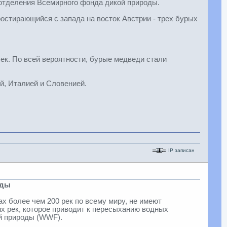
 отделения Всемирного фонда дикой природы.
ростирающийся с запада на восток Австрии - трех бурых
ек. По всей вероятности, бурые медведи стали
й, Италией и Словенией.
IP записан
оды
ах более чем 200 рек по всему миру, не имеют
их рек, которое приводит к пересыханию водных
й природы (WWF).