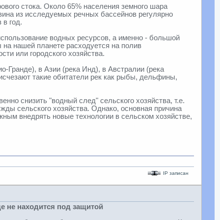
ового стока. Около 65% населения земного шара
овина из исследуемых речных бассейнов регулярно
 в год.
спользование водных ресурсов, а именно - большой
 на нашей планете расходуется на полив
ти или городского хозяйства.
-Гранде), в Азии (река Инд), в Австралии (река
 исчезают такие обитатели рек как рыбы, дельфины,
но снизить "водный след" сельского хозяйства, т.е.
жды сельского хозяйства. Однако, основная причина
жным внедрять новые технологии в сельском хозяйстве,
IP записан
е не находится под защитой