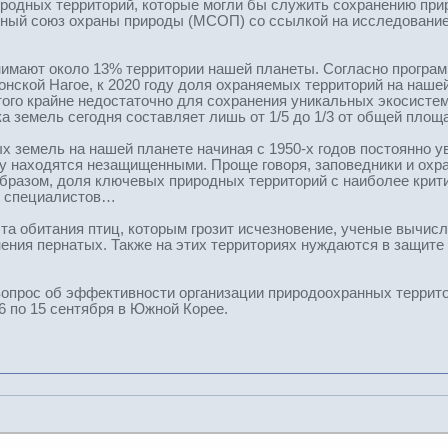
одных территорий, которые могли бы служить сохранению прир
ый союз охраны природы (МСОП) со ссылкой на исследование 
имают около 13% территории нашей планеты. Согласно програм
понской Нагое, к 2020 году доля охраняемых территорий на наш
ого крайне недостаточно для сохранения уникальных экосисте
а земель сегодня составляет лишь от 1/5 до 1/3 от общей площ
ых земель на нашей планете начиная с 1950-х годов постоянно 
 находятся незащищенными. Проще говоря, заповедники и охран
образом, доля ключевых природных территорий с наиболее кри
ит специалистов…
та обитания птиц, которым грозит исчезновение, ученые вычисл
нения пернатых. Также на этих территориях нуждаются в защите
вопрос об эффективности организации природоохранных террит
6 по 15 сентября в Южной Корее.