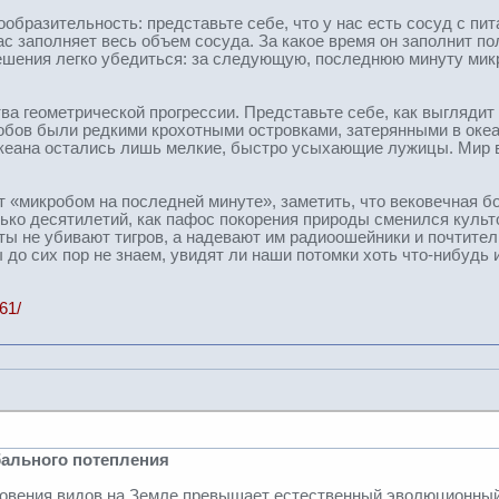
ообразительность: представьте себе, что у нас есть сосуд с пит
ас заполняет весь объем сосуда. За какое время он заполнит пол
ешения легко убедиться: за следующую, последнюю минуту микр
ва геометрической прогрессии. Представьте себе, как выглядит 
бов были редкими крохотными островками, затерянными в океа
океана остались лишь мелкие, быстро усыхающие лужицы. Мир 
т «микробом на последней минуте», заметить, что вековечная б
лько десятилетий, как пафос покорения природы сменился культ
ты не убивают тигров, а надевают им радиоошейники и почтител
 до сих пор не знаем, увидят ли наши потомки хоть что-нибудь 
61/
бального потепления
овения видов на Земле превышает естественный эволюционный п