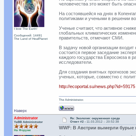
человечества это может быть опасн
На состоявшейся на днях в Копенга
политиками и учеными в решении во
Ученые считают, что активное сниж
I love The Earth!
глобальных климатических изменени
Сообщений: 14491
правительств, отмечают СМИ.
The Land of HealPlanet
В задачу новой организации входит
состоится первое заседание экспе
каждого государства Евросоюза в р
исследователи.
Для создания внятных прогнозов эк
ученых, которые, совместно с поли
http://ecoportal.su/news.php?id=59175
The Administrator.
Наверх
Administrator
Re: Экология: окруженная среда
Ответ #2 -
11.03.2012 :: 20:52:38
YaBB Administrator
WWF: В Австрии вымерли бурые
На Форуме