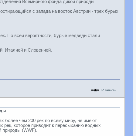
 отделения Всемирного фонда дикой природы.
ростирающийся с запада на восток Австрии - трех бурых
ек. По всей вероятности, бурые медведи стали
й, Италией и Словенией.
IP записан
оды
ах более чем 200 рек по всему миру, не имеют
их рек, которое приводит к пересыханию водных
й природы (WWF).