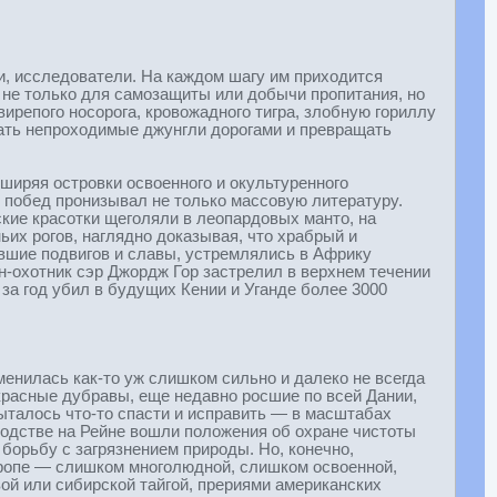
и, исследователи. На каждом шагу им приходится
й не только для самозащиты или добычи пропитания, но
вирепого носорога, кровожадного тигра, злобную гориллу
кать непроходимые джунгли дорогами и превращать
иряя островки освоенного и окультуренного
 побед пронизывал не только массовую литературу.
кие красотки щеголяли в леопардовых манто, на
их рогов, наглядно доказывая, что храбрый и
вшие подвигов и славы, устремлялись в Африку
н-охотник сэр Джордж Гор застрелил в верхнем течении
за год убил в будущих Кении и Уганде более 3000
менилась как-то уж слишком сильно и далеко не всегда
красные дубравы, еще недавно росшие по всей Дании,
талось что-то спасти и исправить — в масштабах
ходстве на Рейне вошли положения об охране чистоты
борьбу с загрязнением природы. Но, конечно,
вропе — слишком многолюдной, слишком освоенной,
ой или сибирской тайгой, прериями американских