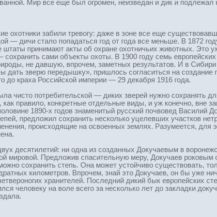
ванной. Мир все еще был огромен, неизведан и дик и подлежал
кие охотники забили тревогу: даже в зоне все еще существова
ой — дичи стало попадаться год от года все меньше. В 1872 го
е штаты принимают акты об охране охотничьих животных. Это 
— сохранить сами объекты охоты. В 1900 году семь европейски
ироды, не давшую, впрочем, заметных результатов. И в Сибир
бы дать зверю передышку», пришлось согласиться на создание п
 до краха Российской империи — 29 декабря 1916 года.
была чисто потребительской — диких зверей нужно сохранять дл
 как правило, конкретные отдельные виды, и уж конечно, вне з
половине 1890-х годов знаменитый русский почвовед Василий 
епей, предложил сохранить несколько уцелевших участков нетр
менения, происходящие на освоенных землях. Разумеется, для 
ена.
ух десятилетий: ни одна из созданных Докучаевым в воронежс
ой мировой. Предложив спасительную меру, Докучаев роковым 
можно сохранить степь. Она может устойчиво существовать, тол
ратных километров. Впрочем, знай это Докучаев, он бы уже ниче
 четвероногих хранителей. Последний дикий бык европейских ст
ился человеку на воле всего за несколько лет до закладки док
здала.