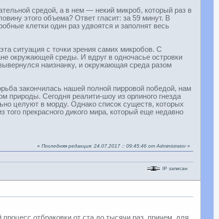
ательной средой, а в нем — некий микроб, который раз в
овину этого объема? Ответ гласит: за 59 минут. В
обные клетки один раз удвоятся и заполнят весь
эта ситуация с точки зрения самих микробов. С
не окружающей среды. И вдруг в одночасье островки
вывернулся наизнанку, и окружающая среда разом
орьба закончилась нашей полной пирровой победой, нам
ом природы. Сегодня реалити-шоу из орлиного гнезда
ьно целуют в морду. Однако список существ, которых
из того прекрасного дикого мира, который еще недавно
«
Последняя редакция: 24.07.2017 :: 09:45:46 от Administrator
»
IP записан
роцесс отбраковки от ста до тысячи раз, причем, для