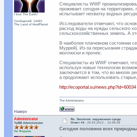
Специалисты WWF проанализировали
проживает сегодня на территориях,
испытывает нехватку водных ресурсо
I love The Earth!
Сообщений: 14491
Исследователи отмечают, что основ
The Land of HealPlanet
расход воды на нужды сельского хо
сельскохозяйственных земель. А эт
В наиболее плачевном состоянии сег
Муррей). Из-за пересыхания страдае
моллюски и прочее.
Специалисты из WWF отмечают, что 
используя новые технологии возмож
заключается в том, что во многих 
а продолжают использовать старые,
http://ecoportal.su/news.php?id=60034
The Administrator.
Наверх
Administrator
Re: Экология: окруженная среда
Ответ #4 -
26.03.2012 :: 14:46:28
YaBB Administrator
Сегодня половина всех природны
На Форуме