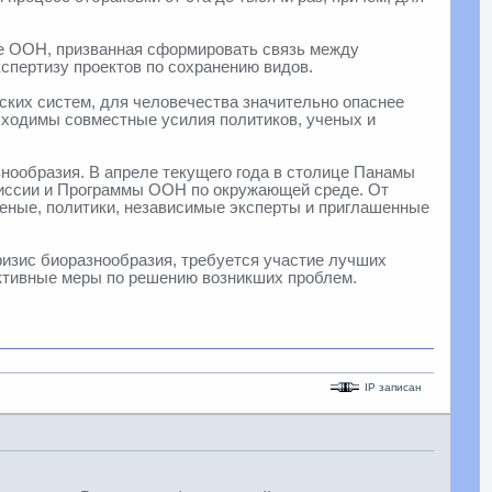
зе ООН, призванная сформировать связь между
спертизу проектов по сохранению видов.
еских систем, для человечества значительно опаснее
бходимы совместные усилия политиков, ученых и
нообразия. В апреле текущего года в столице Панамы
миссии и Программы ООН по окружающей среде. От
ученые, политики, независимые эксперты и приглашенные
ризис биоразнообразия, требуется участие лучших
ективные меры по решению возникших проблем.
IP записан