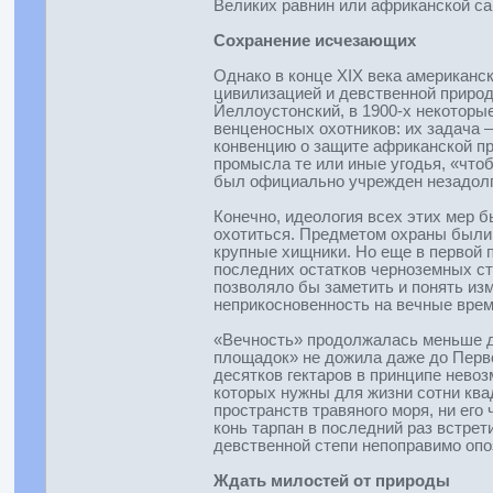
Великих равнин или африканской са
Сохранение исчезающих
Однако в конце XIX века американс
цивилизацией и девственной природ
Йеллоустонский, в 1900-х некоторы
венценосных охотников: их задача 
конвенцию о защите африканской пр
промысла те или иные угодья, «что
был официально учрежден незадолго
Конечно, идеология всех этих мер 
охотиться. Предметом охраны были,
крупные хищники. Но еще в первой 
последних остатков черноземных ст
позволяло бы заметить и понять из
неприкосновенность на вечные врем
«Вечность» продолжалась меньше дв
площадок» не дожила даже до Перв
десятков гектаров в принципе невоз
которых нужны для жизни сотни квад
пространств травяного моря, ни его
конь тарпан в последний раз встрет
девственной степи непоправимо опо
Ждать милостей от природы