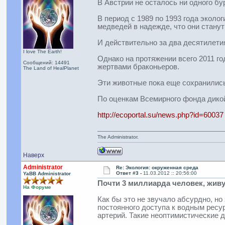
В Австрии не осталось ни одного б
В период с 1989 по 1993 года эколо
медведей в надежде, что они стану
И действительно за два десятилети
I love The Earth!
Однако на протяжении всего 2011 г
Сообщений: 14491
жертвами браконьеров.
The Land of HealPlanet
Эти животные пока еще сохранились
По оценкам Всемирного фонда дикой
http://ecoportal.su/news.php?id=60037
The Administrator.
Наверх
Administrator
Re: Экология: окруженная среда
Ответ #3 -
11.03.2012 :: 20:56:00
YaBB Administrator
Почти 3 миллиарда человек, живу
На Форуме
Как бы это не звучало абсурдно, но
постоянного доступа к водным ресу
артерий. Такие неоптимистические