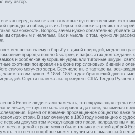
ал ему автор.
 света» перед нами встают отважные путешественники, охотник
кой природы и побеждать их. Герои той эпохи стреляют в звере
 такая возможность. Вопрос, зачем нужно обязательно убивать с
бы им странным и нелепым. Как и мысль о том, нужно ли рассе
фа.
ек вел нескончаемую борьбу с дикой природой, медленно расш
 покорение природы пошло быстрее, и пафос этих долгожданных
замков и особняков нуворишей украшали тигриные шкуры, светс
ные охотники позировали на фоне гор слоновьих бивней и олень
го самого могучего зверя. Бесчисленные тартарены, возжажда
, зачем это им нужно. В 1854–1857 годах британский джентльме
 медведей. Спустя полвека экс-президент США Теодор Рузвельт 
селенной Европе люди стали замечать, что окружающая среда из
наши леса», — грустно констатировали датчане, вспоминая пре
солеварения. Время от времени просвещенное общество даже пы
нескольких стран. В заключенную в 1868 году конвенцию о судо
ие первым документом международного права, направленным на 
ти леса в целой стране можно было только в старой доброй Е
мать, что нечто подобное может случиться с амазонской сельв