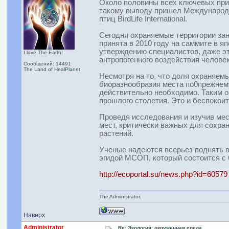
Около половины всех ключевых прир
такому выводу пришел Международн
птиц BirdLife International.
Сегодня охраняемые территории зан
принята в 2010 году на саммите в я
утверждению специалистов, даже эт
I love The Earth!
антропогенного воздействия человек
Сообщений: 14491
The Land of HealPlanet
Несмотря на то, что доля охраняем
биоразнообразия места по0прежнему
действительно необходимо. Таким 
прошлого столетия. Это и беспоко
Проведя исследования и изучив мес
мест, критически важных для сохра
растений.
Ученые надеются всерьез поднять 
эгидой МСОП, который состоится с 
http://ecoportal.su/news.php?id=60579
The Administrator.
Наверх
Administrator
Re: Экология: окруженная среда