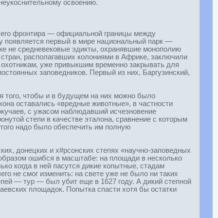
 неукоснительному освоению.
вшего фронтира — официальной границы между
ду появляется первый в мире национальный парк —
уже не средневековые эдикты, охранявшие монополию
х стран, располагавших колониями в Африке, заключили
и охотникам, уже привыкшим временно закрывать для
остоянных заповедников. Первый из них, Баргузинский,
я того, чтобы и в будущем на них можно было
акона оставались «вредные животные», в частности
Докучаев, с ужасом наблюдавший исчезновение
онутой степи в качестве эталона, сравнение с которым
этого надо было обеспечить им полную
ких, донецких и х#рсонских степях «научно-заповедных
образом ошибся в масштабе: на площади в несколько
ько когда в ней пасутся дикие копытные, стадам
го не смог изменить: на свете уже не было ни таких
епей — тур — был убит еще в 1627 году. А дикий степной
учаевских площадок. Попытка спасти хотя бы остатки