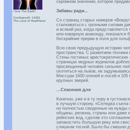
скромном значении, которое придав
Забавы ради...
I love The Earth!
Сообщений: 14491
Со страниц старых номеров «Вокруг
The Land of HealPlanet
сталкиваться с грозными силами ди
и всякий раз, когда представляется
или коварную анаконду, показался 
бескрайние прерии в поля для голь
Всю свою предыдущую историю челов
пространства. С развитием техники
Стены гостиных аристократических 
страницах модных журналов доблест
просвещенный человек сильнее любо
охотиться на львов, не задумываясь
Миссури 1600 оленей и лосей и 105
крупных зверей.
…Спасения для
Конечно, уже и в ту пору в густона
в лучшую сторону. «Селедка съела 
но полностью сведенные на нужды 
общины, региона, страны или даже 
рейнских вод, сделав это соглашен
запакостить большую реку или свес
слишком тесной. Было бы смешно ду