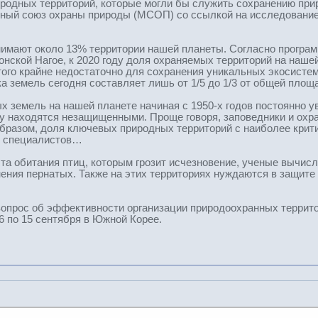
одных территорий, которые могли бы служить сохранению прир
ый союз охраны природы (МСОП) со ссылкой на исследование 
имают около 13% территории нашей планеты. Согласно програм
понской Нагое, к 2020 году доля охраняемых территорий на наш
ого крайне недостаточно для сохранения уникальных экосисте
а земель сегодня составляет лишь от 1/5 до 1/3 от общей площ
ых земель на нашей планете начиная с 1950-х годов постоянно 
 находятся незащищенными. Проще говоря, заповедники и охран
образом, доля ключевых природных территорий с наиболее кри
ит специалистов…
та обитания птиц, которым грозит исчезновение, ученые вычисл
нения пернатых. Также на этих территориях нуждаются в защите
вопрос об эффективности организации природоохранных террит
6 по 15 сентября в Южной Корее.