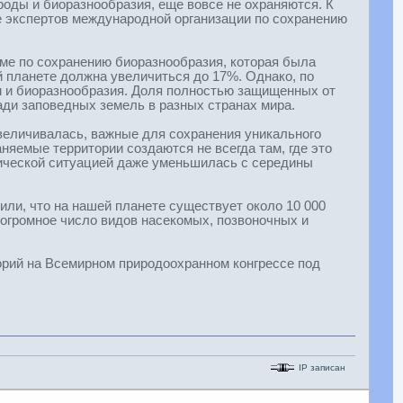
оды и биоразнообразия, еще вовсе не охраняются. К
экспертов международной организации по сохранению
ме по сохранению биоразнообразия, которая была
ей планете должна увеличиться до 17%. Однако, по
м и биоразнообразия. Доля полностью защищенных от
ади заповедных земель в разных странах мира.
увеличивалась, важные для сохранения уникального
яемые территории создаются не всегда там, где это
тической ситуацией даже уменьшилась с середины
или, что на нашей планете существует около 10 000
 огромное число видов насекомых, позвоночных и
орий на Всемирном природоохранном конгрессе под
IP записан