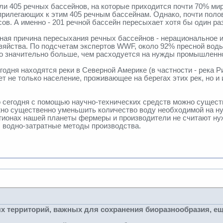
 405 речных бассейнов, на которые приходится почти 70% мир
 прилегающих к этим 405 речным бассейнам. Однако, почти пол
в. А именно - 201 речной бассейн пересыхает хотя бы один раз
ная причина пересыхания речных бассейнов - нерациональное и
зяйства. По подсчетам экспертов WWF, около 92% пресной воды
о значительно больше, чем расходуется на нужды промышленнос
одня находятся реки в Северной Америке (в частности - река Рио
т не только население, проживающее на берегах этих рек, но и
сегодня с помощью научно-технических средств можно существен
но существенно уменьшить количество воду необходимой на ну
регионах нашей планеты фермеры и производители не считают ну
 водно-затратные методы производства.
х территорий, важных для сохранения биоразнообразия, ещ