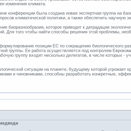
ее изменения климата.
гене конференции была создана новая экспертная группа на ба
просов климатической политики, а также обеспечить научную эк
ение биоразнообразия, которое приводит к деградации экологич
й. Для того чтобы найти способы решения этой проблемы, нео
 формулирование позиции ЕС по сокращению биологического раз
ртной группы. Ее работа осуществляется под контролем Евроко
абочую группу входят несколько делегатов, в числе которых - 
ологической ситуации на планете, будущему которой угрожает к
тиками и чиновниками, способны разработать конкретные, эфф
 медведи