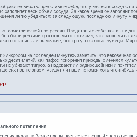
ообразительность: представьте себе, что у нас есть сосуд с пит
ас заполняет весь объем сосуда. За какое время он заполнит пол
ешения легко убедиться: за следующую, последнюю минуту микр
ва геометрической прогрессии. Представьте себе, как выглядит 
бов были редкими крохотными островками, затерянными в океа
океана остались лишь мелкие, быстро усыхающие лужицы. Мир 
т «микробом на последней минуте», заметить, что вековечная б
лько десятилетий, как пафос покорения природы сменился культ
ты не убивают тигров, а надевают им радиоошейники и почтител
 до сих пор не знаем, увидят ли наши потомки хоть что-нибудь 
61/
бального потепления
овения видов на Земле превышает естественный эволюционный п