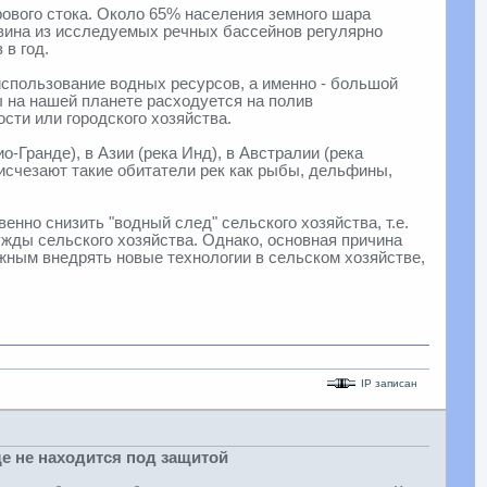
ового стока. Около 65% населения земного шара
овина из исследуемых речных бассейнов регулярно
 в год.
спользование водных ресурсов, а именно - большой
 на нашей планете расходуется на полив
ти или городского хозяйства.
-Гранде), в Азии (река Инд), в Австралии (река
 исчезают такие обитатели рек как рыбы, дельфины,
но снизить "водный след" сельского хозяйства, т.е.
жды сельского хозяйства. Однако, основная причина
жным внедрять новые технологии в сельском хозяйстве,
IP записан
е не находится под защитой