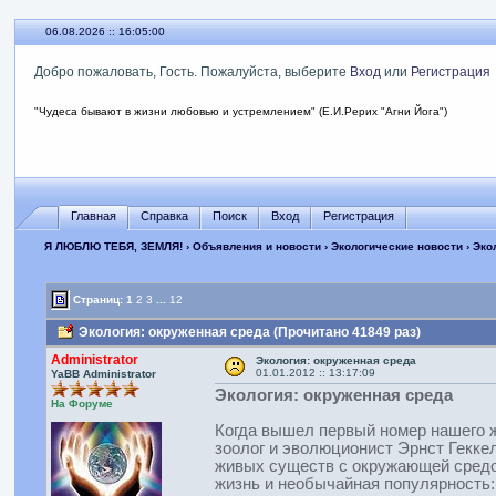
06.08.2026 :: 16:05:01
Добро пожаловать, Гость. Пожалуйста, выберите
Вход
или
Регистрация
"Чудеса бывают в жизни любовью и устремлением" (Е.И.Рерих "Агни Йога")
Главная
Справка
Поиск
Вход
Регистрация
Я ЛЮБЛЮ ТЕБЯ, ЗЕМЛЯ!
›
Объявления и новости
›
Экологические новости
› Эко
Страниц:
1
2
3
...
12
Экология: окруженная среда (Прочитано 41849 раз)
Administrator
Экология: окруженная среда
01.01.2012 :: 13:17:09
YaBB Administrator
Экология: окруженная среда
На Форуме
Когда вышел первый номер нашего ж
зоолог и эволюционист Эрнст Геккел
живых существ с окружающей средой
жизнь и необычайная популярность: 