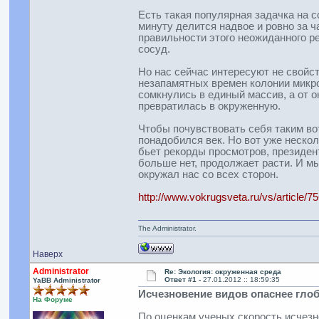
Есть такая популярная задачка на с
минуту делится надвое и ровно за ч
правильности этого неожиданного р
сосуд.
Но нас сейчас интересуют не свойст
незапамятных времен колонии микро
сомкнулись в единый массив, а от 
превратилась в окруженную.
Чтобы почувствовать себя таким во
понадобился век. Но вот уже неско
бьет рекорды просмотров, президен
больше нет, продолжает расти. И мы
окружал нас со всех сторон.
http://www.vokrugsveta.ru/vs/article/75
The Administrator.
Наверх
Administrator
Re: Экология: окруженная среда
Ответ #1 -
27.01.2012 :: 18:59:35
YaBB Administrator
Исчезновение видов опаснее гло
На Форуме
По оценкам ученых скорость исчезн