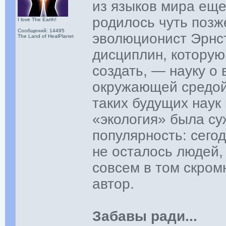
из языков мира еще
родилось чуть позж
I love The Earth!
Сообщений: 14495
эволюционист Эрнст
The Land of HealPlanet
дисциплин, которую
создать, — науку о
окружающей средой.
таких будущих наук 
«экология» была су
популярность: сего
не осталось людей,
совсем в том скром
автор.
Забавы ради...