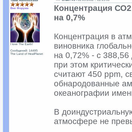
YaBB Administrator
Концентрация СО2
Вне Форума
на 0,7%
Концентрация в атм
виновника глобальн
I love The Earth!
Сообщений: 14495
на 0,72% - с 388,56
The Land of HealPlanet
при этом критическ
считают 450 ppm, с
обнародованные ам
океанографии имен
В доиндустриальну
атмосфере не прев