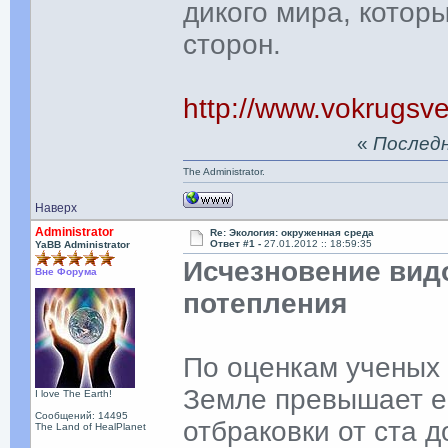
дикого мира, котор
сторон.
http://www.vokrugsvet
«
Последня
The Administrator.
Наверх
Administrator
Re: Экология: окруженная среда
Ответ #1 -
27.01.2012 :: 18:59:35
YaBB Administrator
Исчезновение вид
Вне Форума
потепления
По оценкам ученых 
Земле превышает е
I love The Earth!
Сообщений: 14495
отбраковки от ста д
The Land of HealPlanet