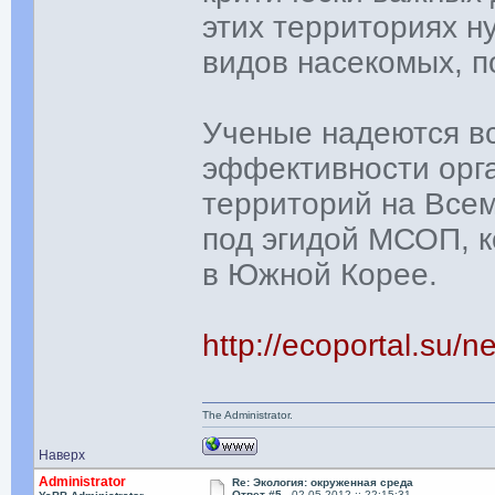
этих территориях н
видов насекомых, п
Ученые надеются вс
эффективности орг
территорий на Все
под эгидой МСОП, к
в Южной Корее.
http://ecoportal.su
The Administrator.
Наверх
Administrator
Re: Экология: окруженная среда
Ответ #5 -
02.05.2012 :: 22:15:31