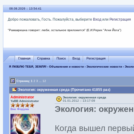
08.08.2026 :: 13:54:42
Добро пожаловать, Гость. Пожалуйста, выберите
Вход
или
Регистрация
"Рамакришна говорит: люби, остальное приложится" (Е.И.Рерих "Агни Йога")
Главная
Справка
Поиск
Вход
Регистрация
Я ЛЮБЛЮ ТЕБЯ, ЗЕМЛЯ!
›
Объявления и новости
›
Экологические новости
› Эколо
Страниц:
1
2
3
...
12
Экология: окруженная среда (Прочитано 41855 раз)
Administrator
Экология: окруженная среда
01.01.2012 :: 13:17:09
YaBB Administrator
Экология: окружен
Вне Форума
Когда вышел первый