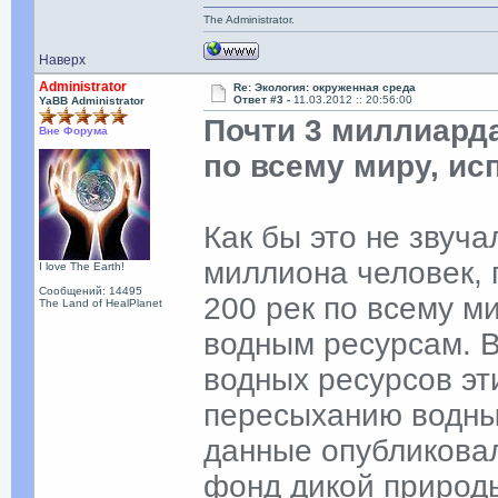
The Administrator.
Наверх
Administrator
Re: Экология: окруженная среда
Ответ #3 -
11.03.2012 :: 20:56:00
YaBB Administrator
Почти 3 миллиарда
Вне Форума
по всему миру, и
Как бы это не звуча
миллиона человек,
I love The Earth!
Сообщений: 14495
200 рек по всему ми
The Land of HealPlanet
водным ресурсам. В
водных ресурсов эти
пересыханию водны
данные опубликова
фонд дикой природ