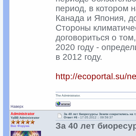
период, в котором 
Канада и Япония, д
Стороны климатичес
договориться о том,
2020 году - определ
в 2012 году.
http://ecoportal.su
The Administrator.
Наверх
Administrator
За 40 лет биоресурсы Земли сократились на 
Ответ #6 -
17.05.2012 :: 09:59:37
YaBB Administrator
За 40 лет биоресу
Вне Форума