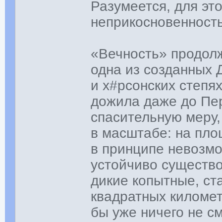
Разумеется, для эт
неприкосновенность
«Вечность» продолж
одна из созданных 
и х#рсонских степя
дожила даже до Пе
спасительную меру
в масштабе: на пло
в принципе невозмо
устойчиво существов
дикие копытные, ст
квадратных километ
бы уже ничего не с