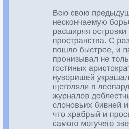
Всю свою предыдущ
нескончаемую борьб
расширяя островки 
пространства. С ра
пошло быстрее, и п
пронизывал не толь
гостиных аристокра
нуворишей украшали
щеголяли в леопард
журналов доблестны
слоновьих бивней и
что храбрый и про
самого могучего зв