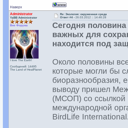
Наверх
Administrator
Re: Экология: окруженная среда
Ответ #4 -
26.03.2012 :: 14:46:28
YaBB Administrator
Сегодня половина
Вне Форума
важных для сохра
находится под за
Около половины вс
I love The Earth!
Сообщений: 14495
которые могли бы 
The Land of HealPlanet
биоразнообразия, е
выводу пришел Меж
(МСОП) со ссылкой 
международной орг
BirdLife International