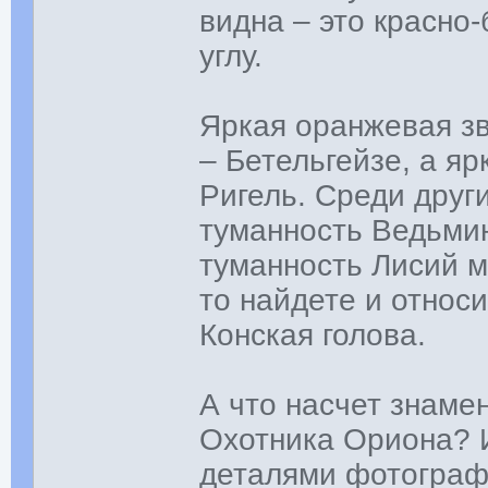
видна – это красно
углу.
Яркая оранжевая з
– Бетельгейзе, а яр
Ригель. Среди друг
туманность Ведьмин
туманность Лисий ме
то найдете и относ
Конская голова.
А что насчет знаме
Охотника Ориона? И
деталями фотограф