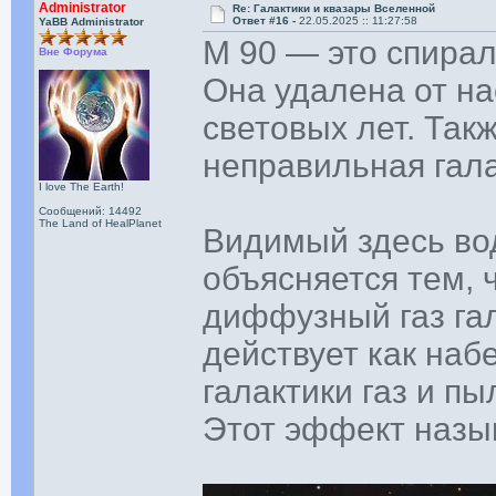
Administrator
Re: Галактики и квазары Вселенной
Ответ #16 -
22.05.2025 :: 11:27:58
YaBB Administrator
M 90 — это спирал
Вне Форума
Она удалена от н
световых лет. Так
неправильная гала
I love The Earth!
Сообщений: 14492
The Land of HealPlanet
Видимый здесь во
объясняется тем, 
диффузный газ гал
действует как наб
галактики газ и п
Этот эффект назыв