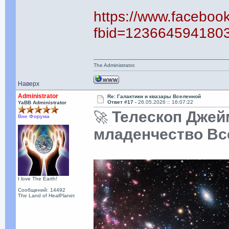
https://www.faceboo
fbid=123664594180
The Administrator.
Наверх
Administrator
Re: Галактики и квазары Вселенной
Ответ #17 -
26.05.2026 :: 16:07:22
YaBB Administrator
Телескоп Джейм
🚀
Вне Форума
младенчество Вс
I love The Earth!
Сообщений: 14492
The Land of HealPlanet