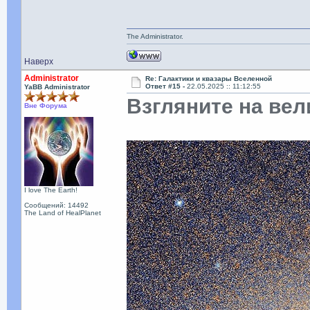
The Administrator.
Наверх
Administrator
Re: Галактики и квазары Вселенной
Ответ #15 -
22.05.2025 :: 11:12:55
YaBB Administrator
Взгляните на ве
Вне Форума
I love The Earth!
Сообщений: 14492
The Land of HealPlanet