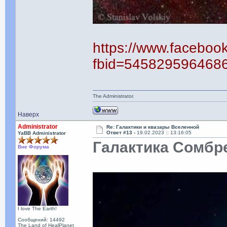
https://www.faceboo
fbid=545829596468
The Administrator.
Наверх
Administrator
Re: Галактики и квазары Вселенной
Ответ #13 -
19.02.2023 :: 13:16:05
YaBB Administrator
Галактика Сомбр
Вне Форума
I love The Earth!
Сообщений: 14492
The Land of HealPlanet