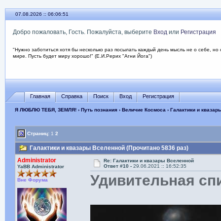
07.08.2026 :: 06:06:52
Добро пожаловать, Гость. Пожалуйста, выберите
Вход
или
Регистрация
"Нужно заботиться хотя бы несколько раз посылать каждый день мысль не о себе, но 
мире. Пусть будет миру хорошо!" (Е.И.Рерих "Агни Йога")
Главная
Справка
Поиск
Вход
Регистрация
Я ЛЮБЛЮ ТЕБЯ, ЗЕМЛЯ!
›
Путь познания
›
Величие Космоса
› Галактики и квазар
Страниц:
1
2
Галактики и квазары Вселенной (Прочитано 5836 раз)
Administrator
Re: Галактики и квазары Вселенной
Ответ #10 -
29.06.2021 :: 16:52:35
YaBB Administrator
Удивительная спи
Вне Форума