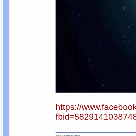
https://www.faceboo
fbid=582914103874
The Administrator.