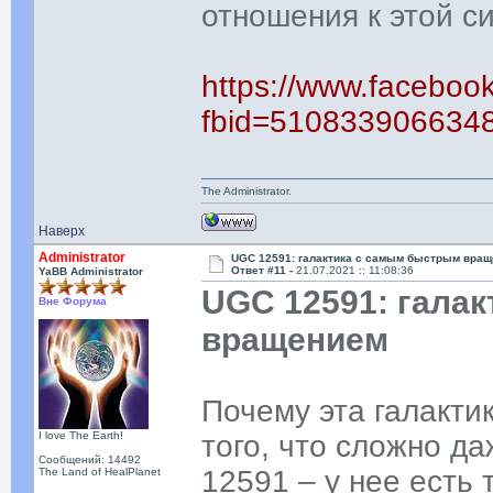
отношения к этой с
https://www.faceboo
fbid=510833906634
The Administrator.
Наверх
Administrator
UGC 12591: галактика с самым быстрым вра
Ответ #11 -
21.07.2021 :: 11:08:36
YaBB Administrator
UGC 12591: гала
Вне Форума
вращением
Почему эта галакти
I love The Earth!
того, что сложно д
Сообщений: 14492
12591 – у нее есть
The Land of HealPlanet