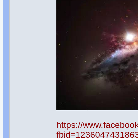
https://www.faceboo
fbid=123604743186