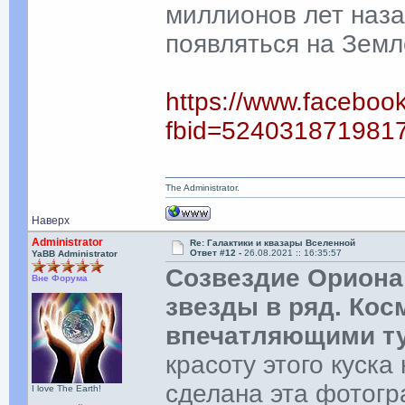
миллионов лет наза
появляться на Земл
https://www.faceboo
fbid=524031871981
The Administrator.
Наверх
Administrator
Re: Галактики и квазары Вселенной
Ответ #12 -
26.08.2021 :: 16:35:57
YaBB Administrator
Созвездие Ориона 
Вне Форума
звезды в ряд. Кос
впечатляющими т
красоту этого куска
сделана эта фотог
I love The Earth!