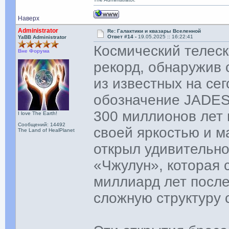
Наверх
Administrator
Re: Галактики и квазары Вселенной
Ответ #14 -
19.05.2025 :: 16:22:41
YaBB Administrator
Космический телес
Вне Форума
рекорд, обнаружив 
из известных на сег
обозначение JADES-
300 миллионов лет 
I love The Earth!
Сообщений: 14492
своей яркостью и м
The Land of HealPlanet
открыл удивительно
«Чжулун», которая
миллиард лет после
сложную структуру 