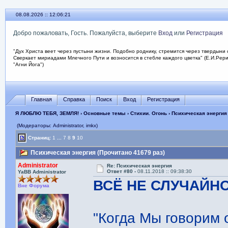
08.08.2026 :: 12:06:22
Добро пожаловать, Гость. Пожалуйста, выберите
Вход
или
Регистрация
"Дух Христа веет через пустыни жизни. Подобно роднику, стремится через твердыни 
Сверкает мириадами Млечного Пути и возносится в стебле каждого цветка" (Е.И.Рер
"Агни Йога")
Главная
Справка
Поиск
Вход
Регистрация
Я ЛЮБЛЮ ТЕБЯ, ЗЕМЛЯ!
›
Основные темы
›
Стихии. Огонь
› Психическая энергия
(Модераторы: Administrator, imkx)
Страниц:
1
...
7
8
9
10
Психическая энергия (Прочитано 41679 раз)
Administrator
Re: Психическая энергия
Ответ #80 -
08.11.2018 :: 09:38:30
YaBB Administrator
ВСЁ НЕ СЛУЧАЙН
Вне Форума
"Когда Мы говорим 