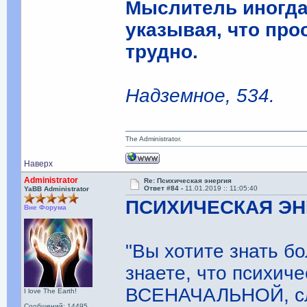
Мыслитель иногда
указывая, что пр
трудно.
Надземное, 534.
The Administrator.
Наверх
Administrator
Re: Психическая энергия
Ответ #84 -
11.01.2019 :: 11:05:40
YaBB Administrator
ПСИХИЧЕСКАЯ ЭН
Вне Форума
"Вы хотите знать бо
знаете, что психич
ВСЕНАЧАЛЬНОЙ, сле
I love The Earth!
Сообщений: 14495