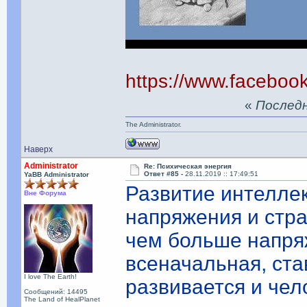
https://www.facebo
«
Последня
The Administrator.
Наверх
Administrator
Re: Психическая энергия
Ответ #85 -
28.11.2019 :: 17:49:51
YaBB Administrator
Развитие интеллек
Вне Форума
напряжения и стра
чем больше напряж
всеначальная, ста
I love The Earth!
развивается и чел
Сообщений: 14495
The Land of HealPlanet