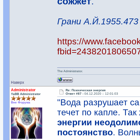
сожжет
.
Грани А.Й.1955.473
https://www.faceboo
fbid=243820180650
The Administrator.
Наверх
Administrator
Re: Психическая энергия
Ответ #87 -
04.12.2020 :: 12:01:03
YaBB Administrator
"Вода разрушает с
Вне Форума
течет по капле. Так
энергии неодолим
постоянство
. Волн