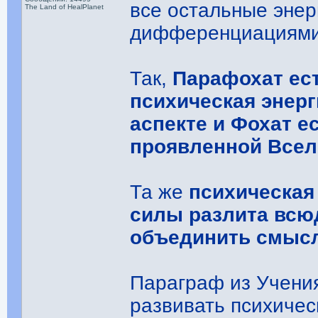
все остальные энер
The Land of HealPlanet
дифференциациями
Так,
Парафохат ес
психическая энер
аспекте и Фохат е
проявленной Всел
Та же
психическая
силы разлита всю
объединить смысл
Параграф из Учения:
развивать психичес