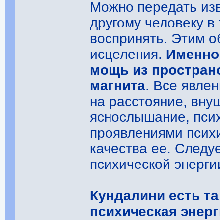
Можно передать изв
другому человеку в
воспринять. Этим о
исцеления.
Именно
мощь из пространс
магнита
. Все явле
на расстояние, вну
яснослышание, психо
проявлениями психи
качества ее. Следуе
психической энерги
Кундалини есть та
психическая энерг