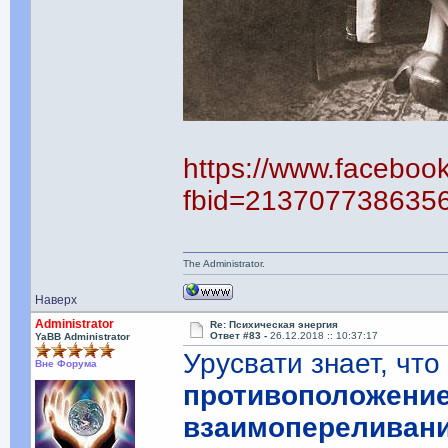
https://www.faceboo
fbid=213707738635
The Administrator.
Наверх
Administrator
Re: Психическая энергия
Ответ #83 -
26.12.2018 :: 10:37:17
YaBB Administrator
Урусвати знает, чт
Вне Форума
противоположение
взаимопереливани