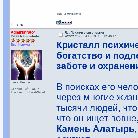
The Administrator.
Наверх
Administrator
Re: Психическая энергия
Ответ #86 -
13.12.2019 :: 16:35:15
YaBB Administrator
Кристалл психиче
Вне Форума
богатство и подл
заботе и охранен
I love The Earth!
В поисках его чел
Сообщений: 14495
The Land of HealPlanet
через многие жизн
тысячи людей, чтоб
что он ищет вовне
Камень Алатырь, 