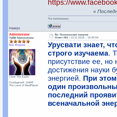
https://www.facebo
«
Последня
The Administrator.
Наверх
Administrator
Re: Психическая энергия
Ответ #81 -
13.11.2018 :: 10:35:04
YaBB Administrator
Урусвати знает, ч
Вне Форума
строго изучаема
. 
присутствие ее, но
достижения науки б
энергией.
При этом
I love The Earth!
Сообщений: 14495
один произвольны
The Land of HealPlanet
последний прояви
всеначальной энер