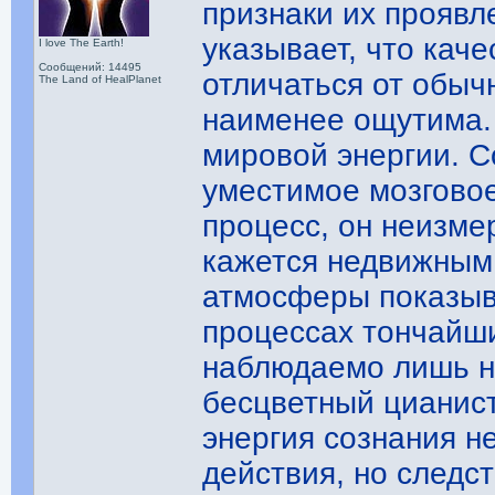
признаки их прояв
указывает, что каче
I love The Earth!
Сообщений: 14495
отличаться от обыч
The Land of HealPlanet
наименее ощутима.
мировой энергии. С
уместимое мозговое
процесс, он неизме
кажется недвижным
атмосферы показыва
процессах тончайши
наблюдаемо лишь н
бесцветный цианист
энергия сознания 
действия, но следс