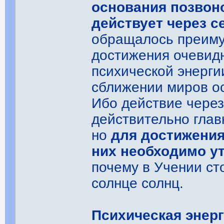
основания позвоно
действует через с
обращалось преиму
достижения очевидн
психической энерги
сближении миров ос
Ибо действие через
действительно глав
но
для достижени
них необходимо у
почему в Учении ст
солнце солнц.
Психическая энер