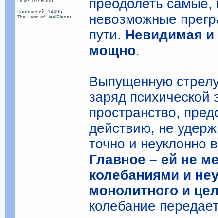
преодолеть самые, 
I love The Earth!
Сообщений: 14495
невозможные прегра
The Land of HealPlanet
пути.
Невидимая и
мощно
.
Выпущенную стрелу 
заряд психической 
пространство, пре
действию, не удержи
точно и неуклонно 
Главное – ей не м
колебаниями и не
монолитного и це
колебание передает