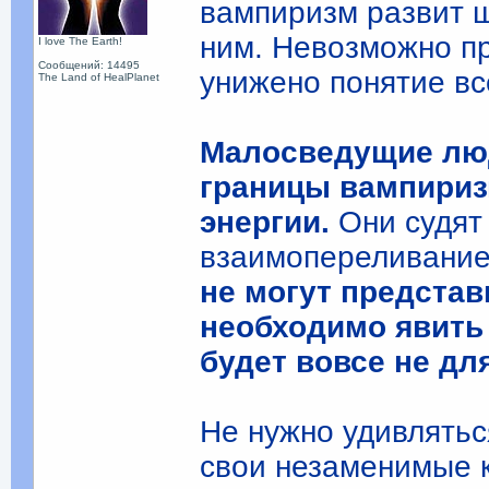
вампиризм развит ш
ним. Невозможно пр
I love The Earth!
Сообщений: 14495
унижено понятие вс
The Land of HealPlanet
Малосведущие люд
границы вампириз
энергии.
Они судят 
взаимопереливание 
не могут представ
необходимо явить
будет вовсе не дл
Не нужно удивлятьс
свои незаменимые 