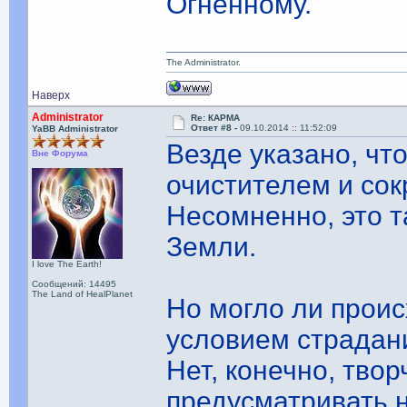
Огненному.
The Administrator.
Наверх
Administrator
Re: КАРМА
Ответ #8 -
09.10.2014 :: 11:52:09
YaBB Administrator
Везде указано, чт
Вне Форума
очистителем и со
Несомненно, это 
Земли.
I love The Earth!
Сообщений: 14495
The Land of HealPlanet
Но могло ли прои
условием страдан
Нет, конечно, твор
предусматривать 