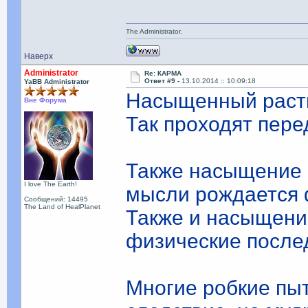
The Administrator.
Наверх
Administrator
Re: КАРМА
Ответ #9 -
13.10.2014 :: 10:09:18
YaBB Administrator
Насыщенный раств
Вне Форума
Так проходят пере
Также насыщение 
I love The Earth!
мысли рождается 
Сообщений: 14495
The Land of HealPlanet
Также и насыщени
физические после
Многие робкие пы