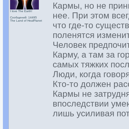
Кармы, но не при
I love The Earth!
нее. При этом все
Сообщений: 14495
The Land of HealPlanet
что где-то сущест
поленятся измени
Человек предпочи
Карму, а там за г
самых тяжких посл
Люди, когда говор
Кто-то должен рас
Кармы не затрудня
впоследствии умею
лишь усиливая пот