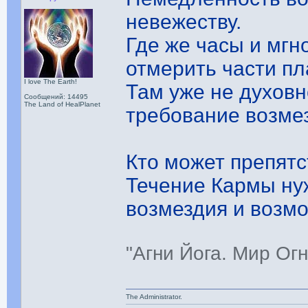
невежеству.
Где же часы и мгн
отмерить части п
I love The Earth!
Там уже не духовн
Сообщений: 14495
The Land of HealPlanet
требование возме
Кто может препят
Течение Кармы ну
возмездия и возм
"Агни Йога. Мир Ог
The Administrator.