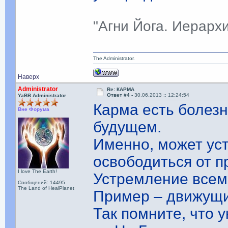
"Агни Йога. Иерарх
The Administrator.
Наверх
Administrator
Re: КАРМА
Ответ #4 -
30.06.2013 :: 12:24:54
YaBB Administrator
Карма есть болезн
Вне Форума
будущем.
Именно, может уст
освободиться от п
I love The Earth!
Устремление всем
Сообщений: 14495
The Land of HealPlanet
Пример – движущи
Так помните, что у