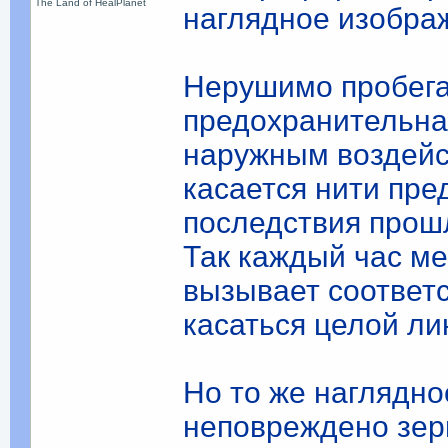
The Land of HealPlanet
наглядное изобра
Нерушимо пробегае
предохранительна
наружным воздейс
касается нити пре
последствия прош
Так каждый час ме
вызывает соответ
касаться целой л
Но то же наглядно
неповреждено зерн