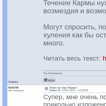
Течение Кармы ну
возмездия и возм
Могут спросить, п
хуления как бы ос
много.
Читать весь текст:
h
The Administrator.
Наверх
liudchik
Ответ на тему "Карма"
Ответ #1 -
14.07.2012 :: 14:35:05
Экс-Участник
Супер, мне очень п
прикольно изложен