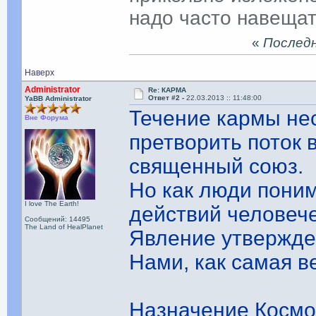
надо часто навещать
«
Последня
Наверх
Administrator
Re: КАРМА
Ответ #2 -
22.03.2013 :: 11:48:00
YaBB Administrator
Течение кармы нес
Вне Форума
претворить поток 
священный союз.
Но как люди поним
I love The Earth!
действий человече
Сообщений: 14495
The Land of HealPlanet
Явление утвержде
Нами, как самая в
Назначение Космо