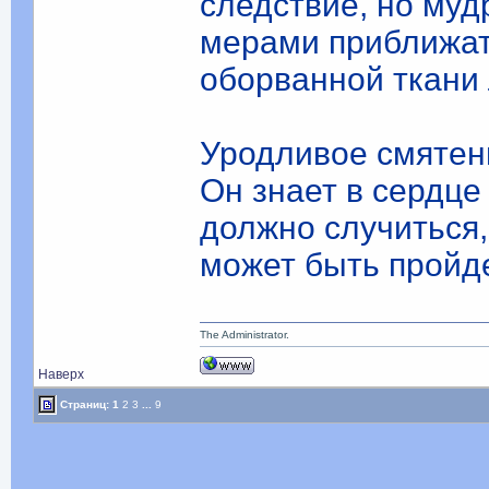
следствие, но муд
мерами приближат
оборванной ткани
Уродливое смятен
Он знает в сердце
должно случиться, 
может быть пройде
The Administrator.
Наверх
Страниц:
1
2
3
...
9