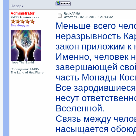
Наверх
Administrator
Re: КАРМА
Ответ #7 -
02.08.2013 :: 21:44:32
YaBB Administrator
Меньше всего чел
Вне Форума
неразрывность Ка
закон приложим к
Именно, человек н
I love The Earth!
завершающей свой
Сообщений: 14495
The Land of HealPlanet
часть Монады Кос
Все зародившиеся
несут ответственн
Вселенной.
Связь между чело
насыщается обоюдн