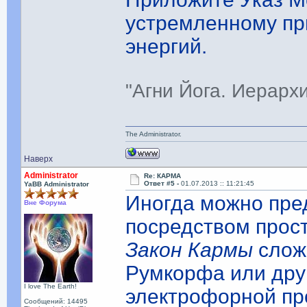
устремленному пр
энергий.
"Агни Йога. Иерарх
The Administrator.
Наверх
Administrator
Re: КАРМА
Ответ #5 -
01.07.2013 :: 11:21:45
YaBB Administrator
Иногда можно пре
Вне Форума
посредством прос
Закон Кармы
сложе
Румкорфа или дру
I love The Earth!
электрофорной пр
Сообщений: 14495