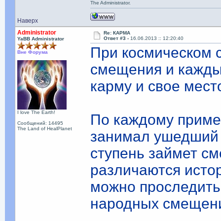
The Administrator.
Наверх
Administrator
Re: КАРМА
Ответ #3 -
16.06.2013 :: 12:20:40
YaBB Administrator
При космическом 
Вне Форума
смещения и кажды
карму и свое мест
I love The Earth!
По каждому пример
Сообщений: 14495
The Land of HealPlanet
занимал ушедший 
ступень займет см
различаются истор
можно проследить,
народных смещен