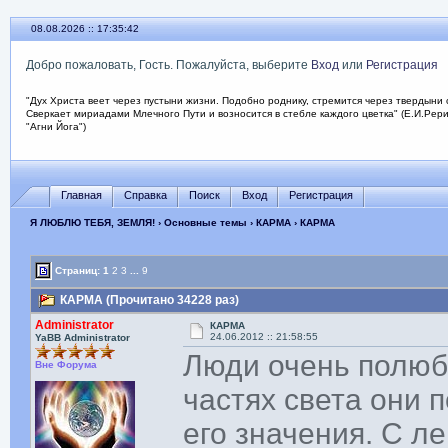
08.08.2026 :: 17:35:43
Добро пожаловать, Гость. Пожалуйста, выберите
Вход
или
Регистрация
"Дух Христа веет через пустыни жизни. Подобно роднику, стремится через твердыни 
Сверкает мириадами Млечного Пути и возносится в стебле каждого цветка" (Е.И.Рер
"Агни Йога")
Главная
Справка
Поиск
Вход
Регистрация
Я ЛЮБЛЮ ТЕБЯ, ЗЕМЛЯ!
›
Основные темы
›
КАРМА
› КАРМА
Страниц:
1
2
3
...
9
КАРМА (Прочитано 34228 раз)
Administrator
КАРМА
24.06.2012 :: 21:58:55
YaBB Administrator
Люди очень полюб
Вне Форума
частях света они 
его значения. С л