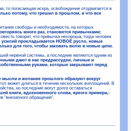
щая, то погасающая искра, освобождение отодвигается в
лько потому, что грешил в прошлом, и что все
етания свободы и необходимости, на которых
вторяясь много раз, становятся привычками;
совесть говорит, что привычка нехороша; тогда человек
х усилий прокладывается НОВОЕ русло, новые
только для того, чтобы заковать волю в новые цепи.
ашей нервной системы, а последние являются одним из
чными дают в нас предрассудки, личные и
 собственными руками, которые закрывают перед
 мысли и желания прошлого образуют вокруг
этот может длиться в течении нескольких воплощений. В
йства, но последние могут долго оставаться
шей книги, вдохновенного слова, яркого примера,-
в "внезапного обращения".