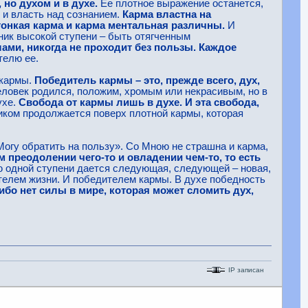
 но духом и в духе.
Ее плотное выражение останется,
ю и власть над сознанием.
Карма властна на
тонкая карма и карма ментальная различны.
И
ник высокой ступени – быть отягченным
ами, никогда не проходит без пользы. Каждое
телю ее.
 кармы.
Победитель кармы – это, прежде всего, дух,
человек родился, положим, хромым или некрасивым, но в
ухе.
Свобода от кармы лишь в духе. И эта свобода,
иком продолжается поверх плотной кармы, которая
Могу обратить на пользу». Со Мною не страшна и карма,
 преодолении чего-то и овладении чем-то, то есть
 одной ступени дается следующая, следующей – новая,
телем жизни. И победителем кармы. В духе победность
бо нет силы в мире, которая может сломить дух,
IP записан