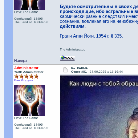
Будьте осмотрительны в своих де
происходящие, ибо астральные в
I love The Earth!
кармически разные следствия имеют
Сообщений: 14495
сознание, вовлекая его на неизбежн
The Land of HealPlanet
действиям.
Грани Агни Йоги, 1954 г. § 335.
The Administrator.
Наверх
Administrator
Re: КАРМА
Ответ #81 -
24.06.2025 :: 16:16:44
YaBB Administrator
Вне Форума
I love The Earth!
Сообщений: 14495
The Land of HealPlanet