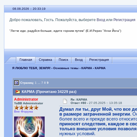
08.08.2026 :: 20:33:20
Добро пожаловать, Гость. Пожалуйста, выберите
Вход
или
Регистрация
"Легче иди, радуйся больше, идите горним путем" (Е.И.Рерих "Агни Йога")
Главная
Справка
Поиск
Вход
Регистрация
Я ЛЮБЛЮ ТЕБЯ, ЗЕМЛЯ!
›
Основные темы
›
КАРМА
› КАРМА
Страниц:
1
...
7
8
9
КАРМА (Прочитано 34229 раз)
Administrator
Re: КАРМА
Ответ #80 -
27.05.2025 :: 13:35:18
YaBB Administrator
Думал ли ты, друг Мой, что все 
Вне Форума
в размере затраченной энергии
. О
более всего и прежде всего относит
приносят следствия, каждое в св
только внешние условия позвол
нужных условий.