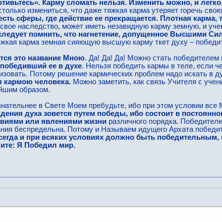
тивьтесь». Карму сломать нельзя. Изменить можно, и легко,
столько измениться, что даже тяжкая карма утеряет горечь сво
есть сферы, где действие ее прекращается. Плотная карма, 
свое наследство, может иметь незавидную карму земную, и уче
следует помнить, что нагнетение, допущенное Высшими Сил
тяжкая карма земная сияющую высшую карму ткет духу – победи
тся это название Мною
. Да! Да! Да! Можно стать победителем
 победивший ее в духе
. Нельзя победить кармы в теле, если 
изовать. Потому решение кармических проблем надо искать в д
я кармою человека.
Можно заметить, как связь Учителя с учен
йшим образом.
знательнее в Свете Моем пребудьте, ибо при этом условии все 
дения духа зовется путем победы, ибо состоит в постоянном
овиями или явлениями жизни
различного порядка. Победителю
нания беспредельна. Потому и Называем идущего Архата победи
сегда и при всяких условиях должно быть победительным, и
ите: Я Победил мир.