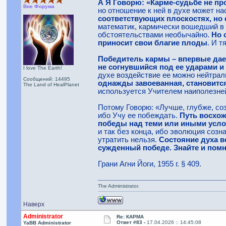
А Я Говорю: «Карме-судьбе не про
Вне Форума
но отношение к ней в духе может на
соответствующих плоскостях, но 
математик, кармически вошедший в 
обстоятельствами необычайно.
Но 
приносит свои благие плоды
. И 
Победитель кармы – впервые дае
не согнувшийся под ее ударами и
I love The Earth!
духе воздействие ее можно нейтрал
Сообщений: 14495
однажды завоеванная, становитс
The Land of HealPlanet
используется Учителем наиполезне
Потому Говорю: «Лучше, глубже, со
ибо Учу ее побеждать.
Путь восхож
победы над теми или иными усл
и так без конца, ибо эволюция соз
утратить нельзя.
Состояние духа в
сужденный победе. Знайте и помн
Грани Агни Йоги, 1955 г. § 409.
The Administrator.
Наверх
Administrator
Re: КАРМА
Ответ #83 -
17.04.2026 :: 14:45:08
YaBB Administrator