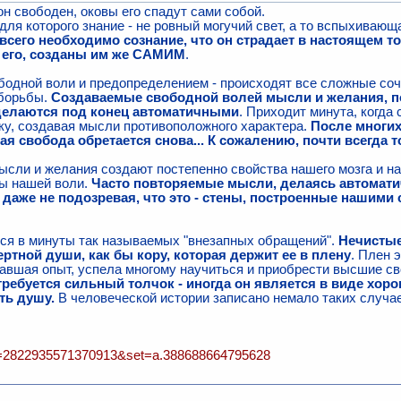
он свободен, оковы его спадут сами собой.
 для которого знание - не ровный могучий свет, а то вспыхиваю
всего необходимо сознание, что он страдает в настоящем то
 его, созданы им же САМИМ
.
одной воли и предопределением - происходят все сложные соч
 борьбы.
Создаваемые свободной волей мысли и желания, по
делаются под конец автоматичными
. Приходит минута, когда 
ку, создавая мысли противоположного характера.
После многи
ая свобода обретается снова... К сожалению, почти всегда 
сли и желания создают постепенно свойства нашего мозга и н
ы нашей воли.
Часто повторяемые мысли, делаясь автомати
даже не подозревая, что это - стены, построенные нашими
тся в минуты так называемых "внезапных обращений".
Нечистые
ртной души, как бы кору, которая держит ее в плену
. Плен 
авшая опыт, успела многому научиться и приобрести высшие сво
ребуется сильный толчок - иногда он является в виде хоро
ть душу.
В человеческой истории записано немало таких случае
id=2822935571370913&set=a.388688664795628