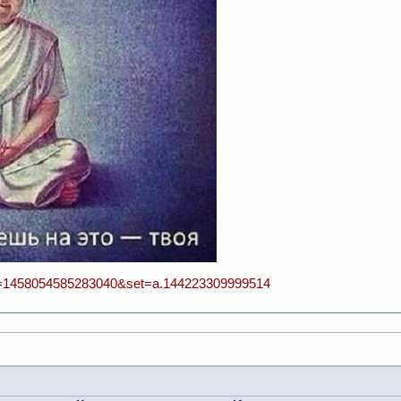
id=1458054585283040&set=a.144223309999514