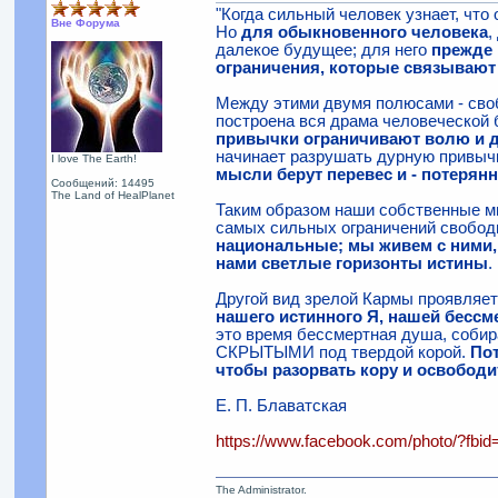
"Когда сильный человек узнает, что 
Вне Форума
Но
для обыкновенного человека
,
далекое будущее; для него
прежде 
ограничения, которые связывают
Между этими двумя полюсами - своб
построена вся драма человеческой
привычки ограничивают волю и 
начинает разрушать дурную привыч
I love The Earth!
мысли берут перевес и - потерянн
Сообщений: 14495
The Land of HealPlanet
Таким образом наши собственные мы
самых сильных ограничений свобод
национальные; мы живем с ними, 
нами светлые горизонты истины
.
Другой вид зрелой Кармы проявляе
нашего истинного Я, нашей бессме
это время бессмертная душа, собир
СКРЫТЫМИ под твердой корой.
Пот
чтобы разорвать кору и освободи
Е. П. Блаватская
https://www.facebook.com/photo/?fb
The Administrator.