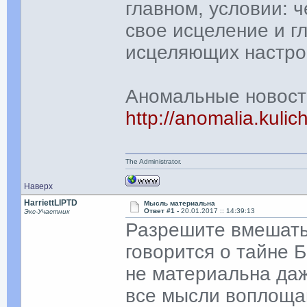
главном, условии: 
свое исцеление и г
исцеляющих настро
Аномальные новост
http://anomalia.kulic
The Administrator.
Наверх
HarriettLIPTD
Мысль материальна
Ответ #1 -
20.01.2017 :: 14:39:13
Экс-Участник
Разрешите вмeшатьс
говорится о тайнe 
не материальна даж
всe мысли воплоща