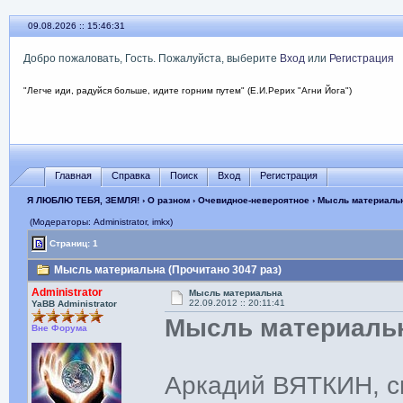
09.08.2026 :: 15:46:32
Добро пожаловать, Гость. Пожалуйста, выберите
Вход
или
Регистрация
"Легче иди, радуйся больше, идите горним путем" (Е.И.Рерих "Агни Йога")
Главная
Справка
Поиск
Вход
Регистрация
Я ЛЮБЛЮ ТЕБЯ, ЗЕМЛЯ!
›
О разном
›
Очевидное-невероятное
› Мысль материаль
(Модераторы: Administrator, imkx)
Страниц: 1
Мысль материальна (Прочитано 3047 раз)
Administrator
Мысль материальна
22.09.2012 :: 20:11:41
YaBB Administrator
Мысль материаль
Вне Форума
Аркадий ВЯТКИН, с