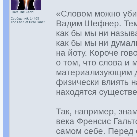
«Словом можно уби
I love The Earth!
Сообщений: 14495
Вадим Шефнер. Тем 
The Land of HealPlanet
как бы мы ни назыв
как бы мы ни думали
на йоту. Короче гов
о том, что слова и
материализующим де
физически влиять н
находятся сущест
Так, например, зна
века Френсис Гальт
самом себе. Перед