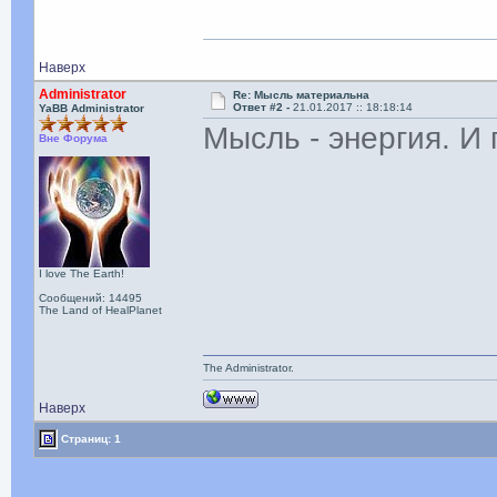
Наверх
Administrator
Re: Мысль материальна
Ответ #2 -
21.01.2017 :: 18:18:14
YaBB Administrator
Мысль - энергия. И
Вне Форума
I love The Earth!
Сообщений: 14495
The Land of HealPlanet
The Administrator.
Наверх
Страниц: 1