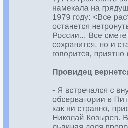
намекала на грядущ
1979 году: <Все рас
останется нетронут
России... Все смете
сохранится, но и с
говорится, приятно
Провидец вернется
- Я встречался с вн
обсерватории в Пите
как ни странно, пр
Николай Козырев. Вн
львиная доля проро