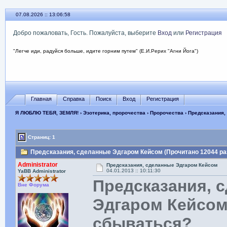
07.08.2026 :: 13:06:58
Добро пожаловать, Гость. Пожалуйста, выберите
Вход
или
Регистрация
"Легче иди, радуйся больше, идите горним путем" (Е.И.Рерих "Агни Йога")
Главная
Справка
Поиск
Вход
Регистрация
Я ЛЮБЛЮ ТЕБЯ, ЗЕМЛЯ!
›
Эзотерика, пророчества
›
Пророчества
› Предсказания,
Страниц: 1
Предсказания, сделанные Эдгаром Кейсом (Прочитано 12044 ра
Administrator
Предсказания, сделанные Эдгаром Кейсом
04.01.2013 :: 10:11:30
YaBB Administrator
Предсказания, 
Вне Форума
Эдгаром Кейсом 
сбываться?