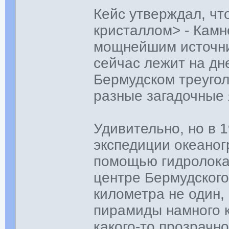
Кейс утверждал, ч
кристаллом> - Камн
мощнейшим источник
сейчас лежит на дн
Бермудском треугол
разные загадочные 
Удивительно, но в 
экспедиции океано
помощью гидролока
центре Бермудского
километра не один,
пирамиды намного к
какого-то прозрачн