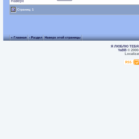
Наверх
Страниц: 1
« Главная
‹ Раздел
Наверх этой страницы
Я ЛЮБЛЮ ТЕБЯ,
YaBB
© 2000
Localiza