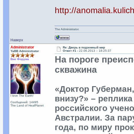
http://anomalia.kuli
The Administrator.
Наверх
Administrator
Re: Дверь в подземный мир
Ответ #1 -
22.06.2013 :: 18:25:37
YaBB Administrator
На пороге преисп
Вне Форума
скважина
«Доктор Губерман,
I love The Earth!
внизу?» – реплика
Сообщений: 14495
российского учен
The Land of HealPlanet
Австралии. За пар
года, по миру про