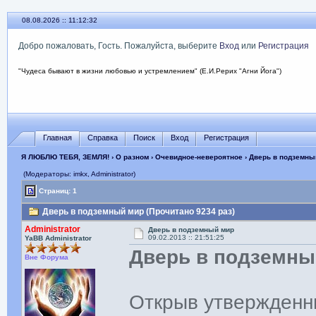
08.08.2026 :: 11:12:33
Добро пожаловать, Гость. Пожалуйста, выберите
Вход
или
Регистрация
"Чудеса бывают в жизни любовью и устремлением" (Е.И.Рерих "Агни Йога")
Главная
Справка
Поиск
Вход
Регистрация
Я ЛЮБЛЮ ТЕБЯ, ЗЕМЛЯ!
›
О разном
›
Очевидное-невероятное
› Дверь в подземны
(Модераторы: imkx, Administrator)
Страниц: 1
Дверь в подземный мир (Прочитано 9234 раз)
Administrator
Дверь в подземный мир
09.02.2013 :: 21:51:25
YaBB Administrator
Дверь в подземны
Вне Форума
Открыв утвержденн