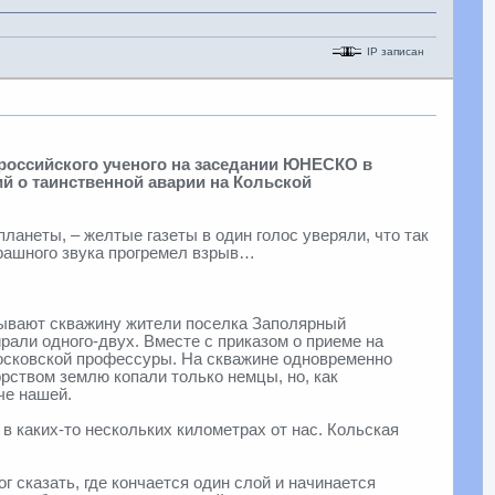
IP записан
д российского ученого на заседании ЮНЕСКО в
ий о таинственной аварии на Кольской
анеты, – желтые газеты в один голос уверяли, что так
трашного звука прогремел взрыв…
азывают скважину жители поселка Заполярный
рали одного-двух. Вместе с приказом о приеме на
московской профессуры. На скважине одновременно
рством землю копали только немцы, но, как
че нашей.
в каких-то нескольких километрах от нас. Кольская
г сказать, где кончается один слой и начинается