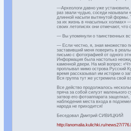
—Археологи давно уже установили, 
раз звали чудью, соседи называли 
длинной насыпи вытянутой формы. Т
за их жизнь в «насыпных холмах» —
своих летописях они отмечают, что 
— Вы упомянули о таинственных вст
— Если честно, я, зная множество п
заставивший меня поверить в реаль
письмо с фотографией от одного эт
Информация была настолько неожида
каменной двери. На мой вопрос: «Ч
проплывал мимо острова Русский Ку
время рассказывал им истории о заг
Вся группа тут же устремила свой в
Все действо продолжалось несколько
пряча за собой силуэт маленького 
затвор его фотоаппарата защелкал,
наблюдения места входа в подземел
народа не приходится!
Беседовал Дмитрий СИВИЦКИЙ
http://anomalia.kulichki.ru/news27/776