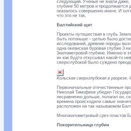
следующий. Ученые не знали даже, и
глубине 50 метров и продолжается д
оказалось совершенно иначе. И хотя
что это не так.
Балтийский щит
Проекты путешествия в глубь Земли 
быть потоньше – целью было достиж
исследований, древние породы выхо
одна океанская буровая глубже 3 к
3километровой глубине. Именно в эт
их как будто откусывал какой-то не
сверхглубокой было суждено преодо
Кольская сверхглубокая в разрезе.
Первоначальные отечественные прое
Николай Тимофеев убедил Государст
несравненно дольше, полагал он, ск
времена происходили самые значит
расположен на так называемом Балт
Многокилометровый срез пластов Ба
Покорительница глубин