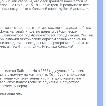
д они были уверены, что слой гранитов начинается на
алось на глубине 15-18 километров. В реальности все
ех слоев, ученые с Кольской сверхглубокой доказали,
кважины старались в тех местах, где кора должна была
ауи, на Гавайях, где, по данным сейсмических
е 5 километров под 4километровой толщей воды. Увы, ни
оких скважин мистическим образом заканчивались на
они попадали в неожиданные сверхгорячие области, то
ин, из них 4 – советские. И только Кольской
е или на Байкале. Но в 1963 году ученый-буровик
ать скважину на континенте. Хотя бурить придется
 в толще континентальных плит в доисторические
Кольском полуострове не случайно. Полуостров
овечеству пород.
иллиарда лет.