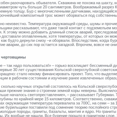
обен разочаровать обывателя. Скважина не похожа на шахту, к
диаметром чуть больше 20 сантиметров. Воображаемый разрез 
земную толщу. Бур с многочисленными датчиками, находящийся 
прочнейший композитный трос может оборваться под собственн
нно неизвестно. Температура окружающей среды, шумы и прочи
ьщики рассказывают, что даже такой контакт с подземельем мож
я. К этому можно добавить длинный список аварий, преследова
 доставали оплавленным, хотя температуры, от которых он мож
ак будто дернули снизу –и оборвали. Впоследствии, когда бури
ие аварии, до сих пор остается загадкой. Впрочем, вовсе не он
го чертовщины
 – так надо пользоваться!» – горько восклицает бессменный д
первые 30 лет существования Кольской сверхглубокой советские
рекращено: стало некому финансировать проект. Того, что выде
нции в рабочем состоянии и изучение ранее извлеченных образ
 сколько научных открытий состоялось на Кольской сверхглубо
аши прежние знания о строении земной коры неверны. Выяснилос
альше началось светопреставление», – рассказывает Губерман. 
лубины по крайней мере 15 километров. Соответственно, скважи
рах окружающая температура перевалила за 700C, на семи – за 1
ие бурильщики поставили под сомнение теорию послойного строе
 молодые породы, граниты, базальты, мантия и ядро. Но граниты
 Их вообще не нашли. Все бурение прошло в гранитном слое. Э