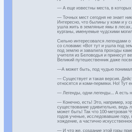
— А еще известны места, в которы
— Точных мест сегодня не знает ни
Интересно, что былины у коми и у 
ушла жить в земляные ямы в лесах, 
курганы, именуемые чудскими могил
Сильно интересовался легендами о ч
со словами: «Вот тут и ушла под зе
под землю и завалила проходы камен
учителя из Беловодья и принесут в
Великий путешественник даже посвя
—А может быть, под чудью понимали
— Существует и такая версия. Дейс
относятся и коми-пермяки. Но! Тут 
— Легенды, одни легенды... А есть
— Конечно, есть! Это, например, х
существование удивительно, ведь л
может быть! Так что 100-метровая Ч
годов ученые, исследовавшие гору, 
хождение, а частично искусственное
— И что же, создание этой горы при