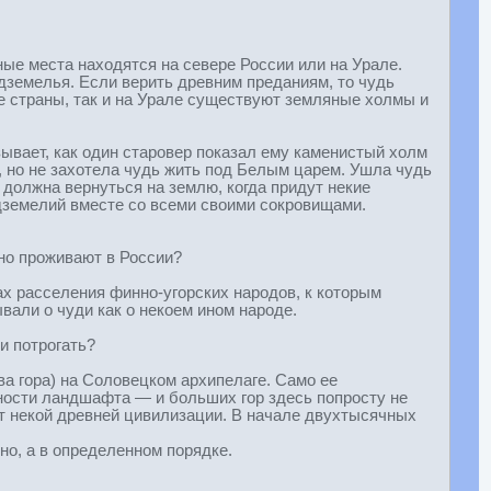
ные места находятся на севере России или на Урале.
дземелья. Если верить древним преданиям, то чудь
ре страны, так и на Урале существуют земляные холмы и
зывает, как один старовер показал ему каменистый холм
, но не захотела чудь жить под Белым царем. Ушла чудь
ь должна вернуться на землю, когда придут некие
одземелий вместе со всеми своими сокровищами.
но проживают в России?
ах расселения финно-угорских народов, к которым
ывали о чуди как о некоем ином народе.
и потрогать?
ва гора) на Соловецком архипелаге. Само ее
вности ландшафта — и больших гор здесь попросту не
кт некой древней цивилизации. В начале двухтысячных
но, а в определенном порядке.