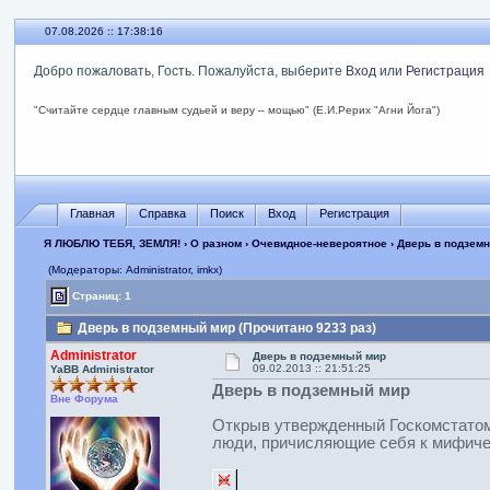
07.08.2026 :: 17:38:17
Добро пожаловать, Гость. Пожалуйста, выберите
Вход
или
Регистрация
"Считайте сердце главным судьей и веру – мощью" (Е.И.Рерих "Агни Йога")
Главная
Справка
Поиск
Вход
Регистрация
Я ЛЮБЛЮ ТЕБЯ, ЗЕМЛЯ!
›
О разном
›
Очевидное-невероятное
› Дверь в подзем
(Модераторы: Administrator, imkx)
Страниц: 1
Дверь в подземный мир (Прочитано 9233 раз)
Administrator
Дверь в подземный мир
09.02.2013 :: 21:51:25
YaBB Administrator
Дверь в подземный мир
Вне Форума
Открыв утвержденный Госкомстатом 
люди, причисляющие себя к мифиче