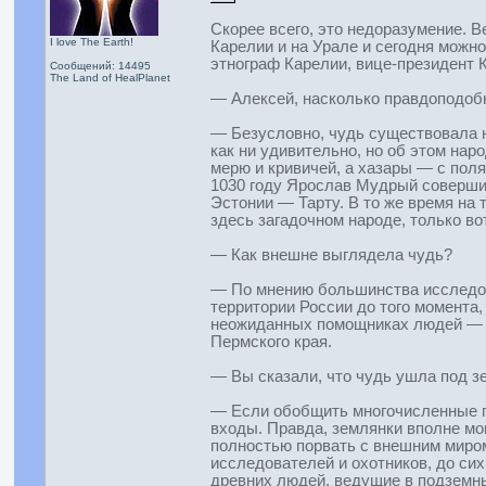
Скорее всего, это недоразумение. В
I love The Earth!
Карелии и на Урале и сегодня можн
этнограф Карелии, вице-президент
Сообщений: 14495
The Land of HealPlanet
— Алексей, насколько правдоподобн
— Безусловно, чудь существовала н
как ни удивительно, но об этом нар
мерю и кривичей, а хазары — с поля
1030 году Ярослав Мудрый совершил
Эстонии — Тарту. В то же время на
здесь загадочном народе, только вот
— Как внешне выглядела чудь?
— По мнению большинства исследова
территории России до того момента,
неожиданных помощниках людей — б
Пермского края.
— Вы сказали, что чудь ушла под зе
— Если обобщить многочисленные пр
входы. Правда, землянки вполне мо
полностью порвать с внешним миром 
исследователей и охотников, до си
древних людей, ведущие в подземный