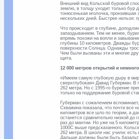
Внешний вид Кольской буровой спос
землю, в толщу уходит только бур 
тонюсенькая иголочка, пронзившая 
нескольких дней. Быстрее нельзя: 
Что происходит в глубине, доподли
запаздыванием. Тем не менее, бурил
впрямь похожи на вопли и завывани
глубины 10 километров. Дважды бур
поверхности Солнца. Однажды трос к
Чем были вызваны эти и многие друг
щита.
12 000 метров открытий и немно
«Имеем самую глубокую дыру в мире
сверхглубокая» Давид Губерман. В 
262 метра. Но с 1995-го бурение п
только на поддержание буровой ста
Губерман с сожалением вспоминает,
Скважина показала, что почти все н
километров все шло по теории, а д
останется сравнительно низкой до г
раз до мантии. Но уже на 5 километ
1000C выше предсказанного. Кольск
262 метра. В школе нас учили: есть
Дальше должны были быть базальты.