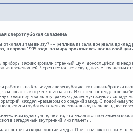
кая сверхглубокая скважина
вы откопали там внизу?» – реплика из зала прервала докла
го, в апреле 1995 года, по миру прокатилась волна сообщен
у приборы зафиксировали странный шум, доносящийся из недр пл
ков из преисподней. Через несколько секунд после появления с
ться работать на Кольскую сверхглубокую, как запанибратски н
 чем попасть в отряд космонавтов. Из сотен претендентов выби
ьную квартиру и зарплату, равную двойному-тройному окладу 
ораторий, каждая –размером со средний завод. С подобным упо
неса, самая глубокая немецкая скважина чуть ли не вдвое коро
ечеством куда лучше, чем то, что находится под земной корой 
скоп в загадочный внутренний мир планеты.
ля состоит из коры, мантии и ядра. При этом никто толком не мо