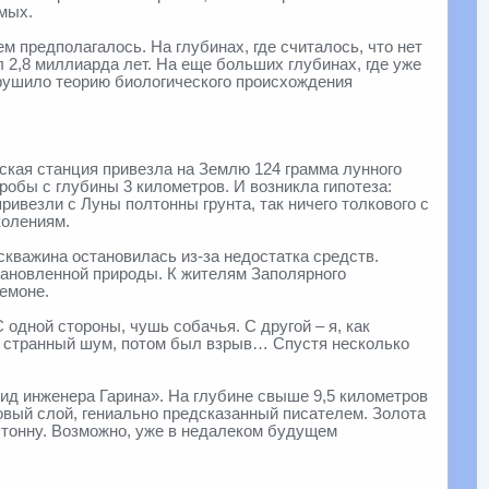
мых.
м предполагалось. На глубинах, где считалось, что нет
 2,8 миллиарда лет. На еще больших глубинах, где уже
зрушило теорию биологического происхождения
еская станция привезла на Землю 124 грамма лунного
пробы с глубины 3 километров. И возникла гипотеза:
ривезли с Луны полтонны грунта, так ничего толкового с
колениям.
скважина остановилась из-за недостатка средств.
тановленной природы. К жителям Заполярного
емоне.
 одной стороны, чушь собачья. С другой – я, как
нь странный шум, потом был взрыв… Спустя несколько
ид инженера Гарина». На глубине свыше 9,5 километров
вый слой, гениально предсказанный писателем. Золота
 тонну. Возможно, уже в недалеком будущем