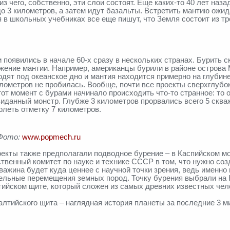
з чего, собственно, эти слои состоят. Еще каких-то 40 лет наза
о 3 километров, а затем идут базальты. Встретить мантию ожид
 в школьных учебниках все еще пишут, что Земля состоит из тр
появились в начале 60-х сразу в нескольких странах. Бурить с
ение мантии. Например, американцы бурили в районе острова М
дят под океанское дно и мантия находится примерно на глубин
илометров не пробилась. Вообще, почти все проекты сверхглуб
от момент с бурами начинало происходить что-то странное: то 
виданный монстр. Глубже 3 километров прорвались всего 5 скваж
леть отметку 7 километров.
 Фото:
www.popmech.ru
кты также предполагали подводное бурение – в Каспийском мор
венный комитет по науке и технике СССР в том, что нужно созд
важина будет куда ценнее с научной точки зрения, ведь именно
ельные перемещения земных пород. Точку бурения выбрали на 
ийском щите, который сложен из самых древних известных чел
лтийского щита – наглядная история планеты за последние 3 м