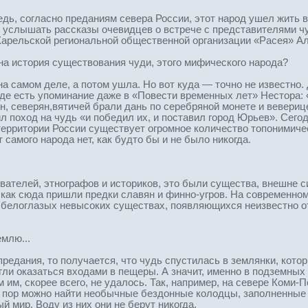
едь, согласно преданиям севера России, этот народ ушел жить 
о услышать рассказы очевидцев о встрече с представителями чу
 Карельской региональной общественной организации «Расея» 
а история существования чуди, этого мифического народа?
а самом деле, а потом ушла. Но вот куда — точно не известно.
оде есть упоминание даже в «Повести временных лет» Нестора: «
н, северян,вятичей брали дань по серебряной монете и веверице
 поход на чудь «и победил их, и поставил город Юрьев». Сегод
 территории России существует огромное количество топонимич
 самого народа нет, как будто бы и не было никогда.
телей, этнографов и историков, это были существа, внешне с
 как сюда пришли предки славян и финно-угров. На современном
елоглазых невысоких существах, появляющихся неизвестно от
млю...
едания, то получается, что чудь спустилась в землянки, котор
гли оказаться входами в пещеры. А значит, именно в подземных
им, скорее всего, не удалось. Так, например, на севере Коми-Пе
х пор можно найти необычные бездонные колодцы, заполненные 
 мир. Воду из них они не берут никогда.