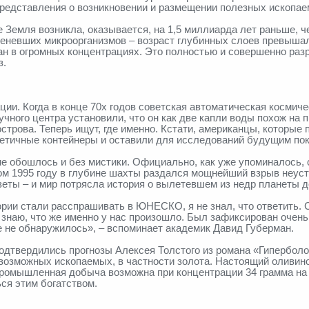
представления о возникновении и размещении полезных ископае
 Земля возникла, оказывается, на 1,5 миллиарда лет раньше, че
меневших микроорганизмов – возраст глубинных слоев превышал
ан в огромных концентрациях. Это полностью и совершенно ра
з.
ции. Когда в конце 70х годов советская автоматическая космич
учного центра установили, что он как две капли воды похож на 
строва. Теперь ищут, где именно. Кстати, американцы, которые п
метичные контейнеры и оставили для исследований будущим по
не обошлось и без мистики. Официально, как уже упоминалось, 
том 1995 году в глубине шахты раздался мощнейший взрыв неус
еты – и мир потрясла история о вылетевшем из недр планеты д
ории стали расспрашивать в ЮНЕСКО, я не знал, что ответить. С
то знаю, что же именно у нас произошло. Был зафиксирован оче
не не обнаружилось», – вспоминает академик Давид Губерман.
дтвердились прогнозы Алексея Толстого из романа «Гиперболо
озможных ископаемых, в частности золота. Настоящий оливино
, промышленная добыча возможна при концентрации 34 грамма на
ся этим богатством.