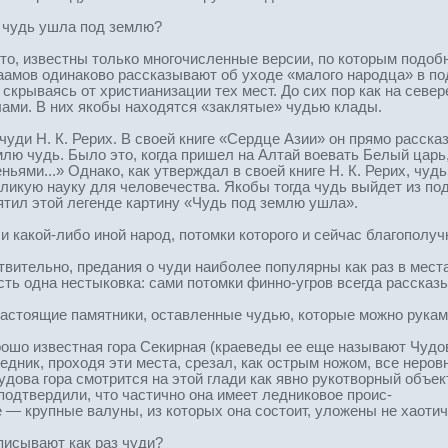
х чудь ушла под землю?
кто, известны только многочисленные версии, по которым подоб
саамов одинаково рассказывают об уходе «малого народца» в по
скрываясь от христианизации тех мест. До сих пор как на севе
ами. В них якобы находятся «заклятые» чудью клады.
уди Н. К. Рерих. В своей книге «Сердце Азии» он прямо расска
млю чудь. Было это, когда пришел на Алтай воевать Белый царь
ьями...» Однако, как утверждал в своей книге Н. К. Рерих, чуд
еликую науку для человечества. Якобы тогда чудь выйдет из п
тил этой легенде картину «Чудь под землю ушла».
 какой-либо иной народ, потомки которого и сейчас благополуч
твительно, предания о чуди наиболее популярны как раз в мест
есть одна нестыковка: сами потомки финно-угров всегда рассказ
 настоящие памятники, оставленные чудью, которые можно рукам
орошо известная гора Секирная (краеведы ее еще называют Чудо
едник, проходя эти места, срезал, как острым ножом, все неро
удова гора смотрится на этой глади как явно рукотворный объе
подтвердили, что частично она имеет ледниковое проис-
 — крупные валуны, из которых она состоит, уложены не хаотич
писывают как раз чуди?