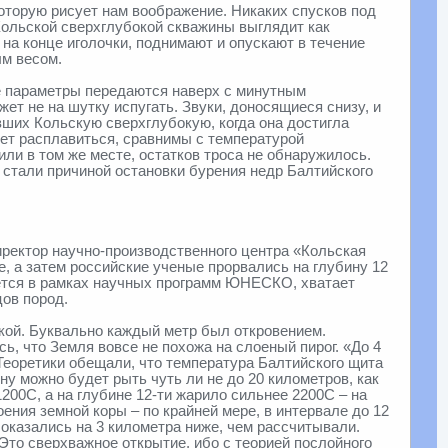
оторую рисует нам воображение. Никаких спусков под
Кольской сверхглубокой скважины выглядит как
на конце иголочки, поднимают и опускают в течение
ым весом.
е параметры передаются наверх с минутным
ет не на шутку испугать. Звуки, доносящиеся снизу, и
вших Кольскую сверхглубокую, когда она достигла
ет расплавиться, сравнимы с температурой
ли в том же месте, остатков троса не обнаружилось.
и стали причиной остановки бурения недр Балтийского
иректор научно-производственного центра «Кольская
, а затем российские ученые прорвались на глубину 12
ляется в рамках научных программ ЮНЕСКО, хватает
цов пород.
кой. Буквально каждый метр был откровением.
ь, что Земля вовсе не похожа на слоеный пирог. «До 4
Теоретики обещали, что температура Балтийского щита
ну можно будет рыть чуть ли не до 20 километров, как
200C, а на глубине 12-ти жарило сильнее 2200C – на
ния земной коры – по крайней мере, в интервале до 12
 оказались на 3 километра ниже, чем рассчитывали.
то сверхважное открытие, ибо с теорией послойного