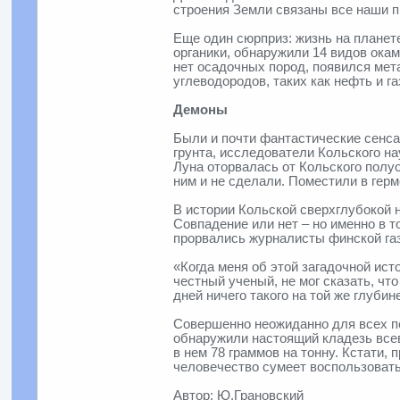
строения Земли связаны все наши 
Еще один сюрприз: жизнь на планете
органики, обнаружили 14 видов ока
нет осадочных пород, появился мет
углеводородов, таких как нефть и га
Демоны
Были и почти фантастические сенса
грунта, исследователи Кольского на
Луна оторвалась от Кольского полуо
ним и не сделали. Поместили в гер
В истории Кольской сверхглубокой 
Совпадение или нет – но именно в 
прорвались журналисты финской газ
«Когда меня об этой загадочной ист
честный ученый, не мог сказать, ч
дней ничего такого на той же глуби
Совершенно неожиданно для всех по
обнаружили настоящий кладезь всев
в нем 78 граммов на тонну. Кстати
человечество сумеет воспользовать
Автор: Ю.Грановский