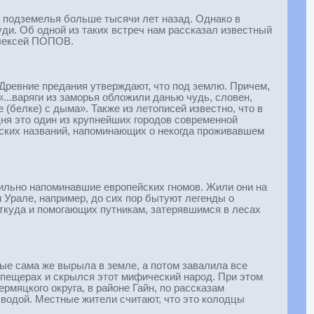
в подземелья больше тысячи лет назад. Однако в
ди. Об одной из таких встреч нам рассказал известный
Алексей ПОПОВ.
 Древние предания утверждают, что под землю. Причем,
...варяги из заморья обложили данью чудь, словен,
 (белке) с дыма». Также из летописей известно, что в
ня это один из крупнейших городов современной
еских названий, напоминающих о некогда проживавшем
ильно напоминавшие европейских гномов. Жили они на
 Урале, например, до сих пор бытуют легенды о
куда и помогающих путникам, затерявшимся в лесах
ые сама же вырыла в земле, а потом завалила все
 пещерах и скрылся этот мифический народ. При этом
рмяцкого округа, в районе Гайн, по рассказам
водой. Местные жители считают, что это колодцы