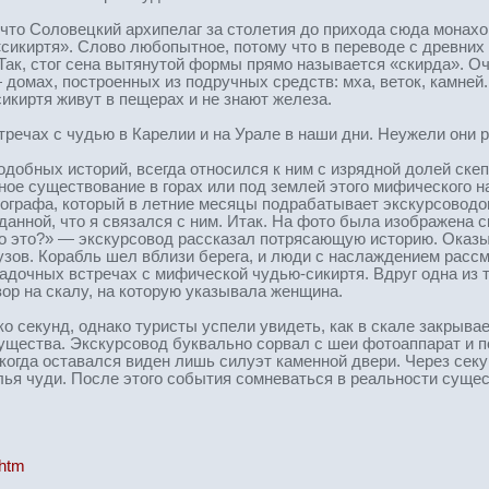
что Соловецкий архипелаг за столетия до прихода сюда монах
«сикиртя». Слово любопытное, потому что в переводе с древних
ак, стог сена вытянутой формы прямо называется «скирда». Оч
 домах, построенных из подручных средств: мха, веток, камне
сикиртя живут в пещерах и не знают железа.
речах с чудью в Карелии и на Урале в наши дни. Неужели они 
одобных историй, всегда относился к ним с изрядной долей скеп
ное существование в горах или под землей этого мифического н
нографа, который в летние месяцы подрабатывает экскурсовод
нной, что я связался с ним. Итак. На фото была изображена ск
то это?» — экскурсовод рассказал потрясающую историю. Оказыв
зов. Корабль шел вблизи берега, и люди с наслаждением расс
адочных встречах с мифической чудью-сикиртя. Вдруг одна из т
зор на скалу, на которую указывала женщина.
 секунд, однако туристы успели увидеть, как в скале закрывае
существа. Экскурсовод буквально сорвал с шеи фотоаппарат и 
 когда оставался виден лишь силуэт каменной двери. Через сек
ья чуди. После этого события сомневаться в реальности сущест
.htm