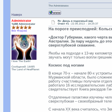
The Administrator.
Наверх
Administrator
Re: Дверь в подземный мир
Ответ #1 -
22.06.2013 :: 18:25:37
YaBB Administrator
На пороге преисподней: Кольс
Вне Форума
«Доктор Губерман, какого черта 
Австралии. За пару недель до это
сверхглубокой скважине.
Якобы на подходе к 13-му километр
звучать могут только вопли грешни
I love The Earth!
Космос под ногами
Сообщений: 14495
The Land of HealPlanet
В конце 70-х – начале 80-х устрои
Мурманской области, было сложнее,
работу счастливцы получали отдел
работало 16 исследовательских лаб
свидетельствует Книга рекордов Гин
Отдаленные галактики изучены челов
сверхглубокая – своеобразный теле
С начала XX века считалось, что Зем