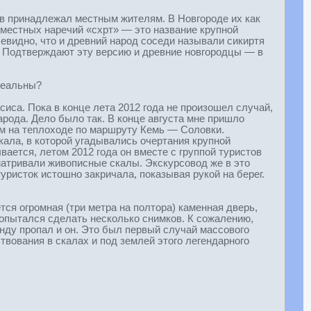
ов принадлежал местным жителям. В Новгороде их как
 местных наречий «схрт» — это название крупной
евидно, что и древний народ соседи называли сикиртя
й. Подтверждают эту версию и древние новгородцы — в
реальны?
сиса. Пока в конце лета 2012 года не произошел случай,
арода. Дело было так. В конце августа мне пришло
ом на теплоходе по маршруту Кемь — Соловки.
ала, в которой угадывались очертания крупной
ается, летом 2012 года он вместе с группой туристов
матривали живописные скалы. Экскурсовод же в это
уристок истошно закричала, показывая рукой на берег.
тся огромная (три метра на полтора) каменная дверь,
попытался сделать несколько снимков. К сожалению,
унду пропал и он. Это был первый случай массового
вования в скалах и под землей этого легендарного