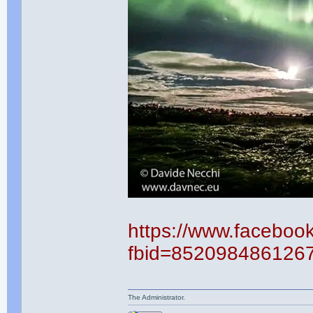
https://www.faceboo
fbid=852098486126
The Administrator.