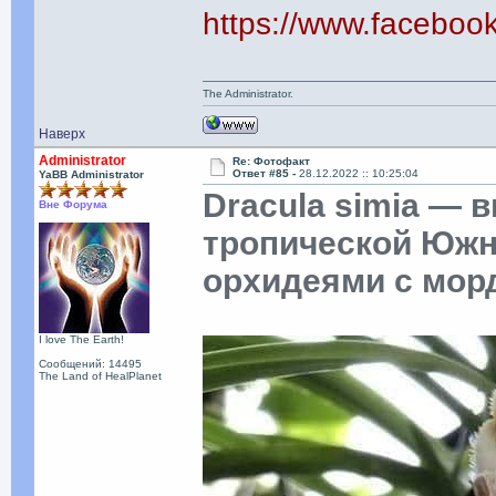
https://www.faceboo
The Administrator.
Наверх
Administrator
Re: Фотофакт
Ответ #85 -
28.12.2022 :: 10:25:04
YaBB Administrator
Dracula simia — 
Вне Форума
тропической Южн
орхидеями с мор
I love The Earth!
Сообщений: 14495
The Land of HealPlanet