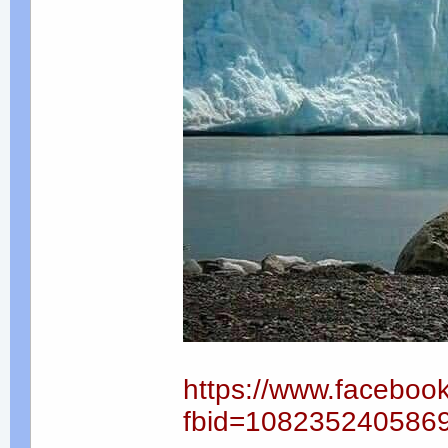
https://www.faceboo
fbid=108235240586