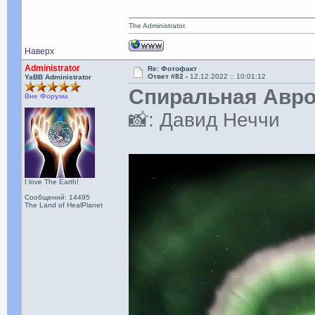
The Administrator.
Наверх
Administrator
Re: Фотофакт
Ответ #82 -
12.12.2022 :: 10:01:12
YaBB Administrator
Спиральная Авро
Вне Форума
📸: Давид Неччи
I love The Earth!
Сообщений: 14495
The Land of HealPlanet