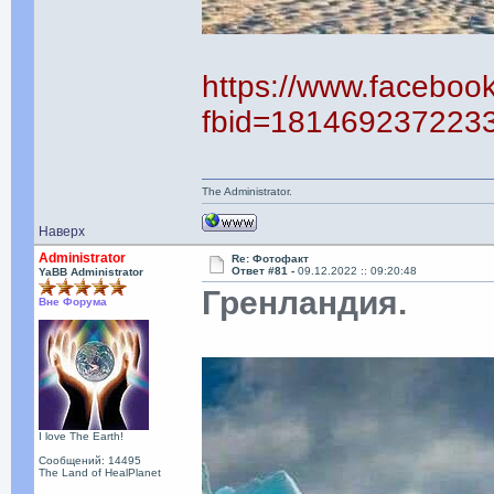
https://www.faceboo
fbid=181469237223
The Administrator.
Наверх
Administrator
Re: Фотофакт
Ответ #81 -
09.12.2022 :: 09:20:48
YaBB Administrator
Гренландия.
Вне Форума
I love The Earth!
Сообщений: 14495
The Land of HealPlanet