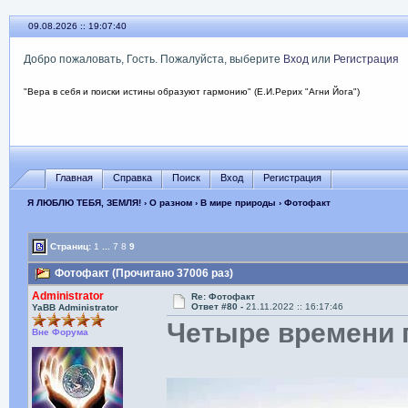
09.08.2026 :: 19:07:41
Добро пожаловать, Гость. Пожалуйста, выберите
Вход
или
Регистрация
"Вера в себя и поиски истины образуют гармонию" (Е.И.Рерих "Агни Йога")
Главная
Справка
Поиск
Вход
Регистрация
Я ЛЮБЛЮ ТЕБЯ, ЗЕМЛЯ!
›
О разном
›
В мире природы
› Фотофакт
Страниц:
1
...
7
8
9
Фотофакт (Прочитано 37006 раз)
Administrator
Re: Фотофакт
Ответ #80 -
21.11.2022 :: 16:17:46
YaBB Administrator
Четыре времени г
Вне Форума