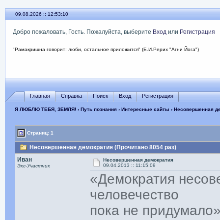
09.08.2026 :: 12:53:10
Добро пожаловать, Гость. Пожалуйста, выберите
Вход
или
Регистрация
"Рамакришна говорит: люби, остальное приложится" (Е.И.Рерих "Агни Йога")
Главная
Справка
Поиск
Вход
Регистрация
Я ЛЮБЛЮ ТЕБЯ, ЗЕМЛЯ!
›
Путь познания
›
Интересные сайты
› Несовершенная д
Страниц: 1
Несовершенная демократия (Прочитано 8054 раз)
Иван
Несовершенная демократия
09.04.2013 :: 11:15:09
Экс-Участник
«Демократия несов
человечество
пока не придумало»