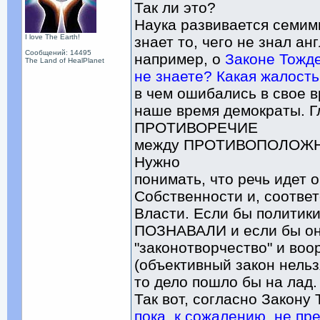
Так ли это?
Наука развивается семим
I love The Earth!
знает то, чего не знал а
Сообщений: 14495
например, о
Законе Тожд
The Land of HealPlanet
не знаете? Какая жалост
в чем ошибались в свое 
наше время демократы. Г
ПРОТИВОРЕЧИЕ
между ПРОТИВОПОЛОЖНЫ
Нужно
понимать, что речь идет 
Собственности и, соотве
Власти. Если бы политики
ПОЗНАВАЛИ и если бы он
"законотворчество" и в
(объективный закон нельз
то дело пошло бы на лад.
Так вот, согласно Закон
пока, к сожалению, не пр