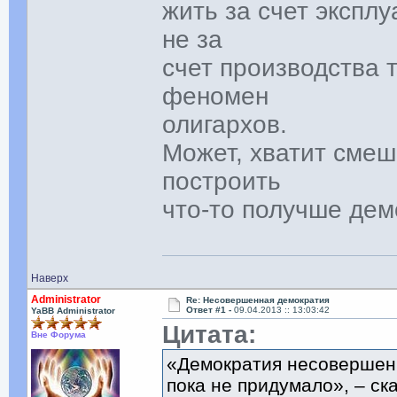
жить за счет экспл
не за
счет производства 
феномен
олигархов.
Может, хватит смеш
построить
что-то получше дем
Наверх
Administrator
Re: Несовершенная демократия
Ответ #1 -
09.04.2013 :: 13:03:42
YaBB Administrator
Цитата:
Вне Форума
«Демократия несовершенн
пока не придумало», – ск