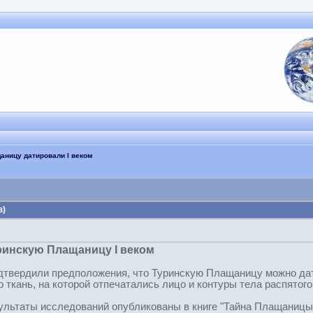
аницу датировали I веком
з)
ринскую Плащаницу I веком
дтвердили предположения, что Туринскую Плащаницу можно да
ткань, на которой отпечатались лицо и контуры тела распятого 
ультаты исследований опубликованы в книге "Тайна Плащаницы