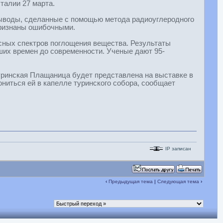
талии 27 марта.
 Выводы, сделанные с помощью метода радиоуглеродного
признаны ошибочными.
сных спектров поглощения вещества. Результаты
их времен до современности. Ученые дают 95-
Туринская Плащаница будет представлена на выставке в
ониться ей в капелле туринского собора, сообщает
IP записан
‹
Предыдущая тема
|
Следующая тема
›