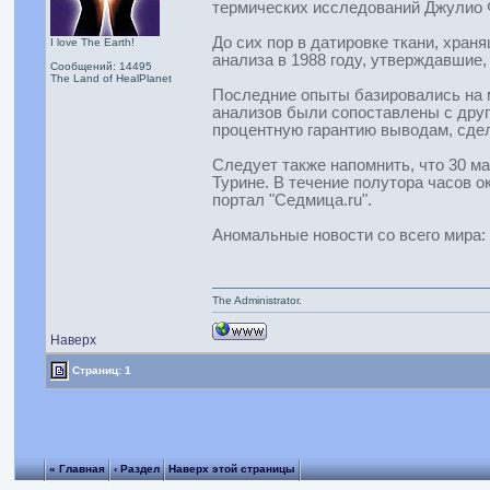
термических исследований Джулио Ф
До сих пор в датировке ткани, хра
I love The Earth!
анализа в 1988 году, утверждавшие
Сообщений: 14495
The Land of HealPlanet
Последние опыты базировались на м
анализов были сопоставлены с дру
процентную гарантию выводам, сде
Следует также напомнить, что 30 м
Турине. В течение полутора часов 
портал "Седмица.ru".
Аномальные новости со всего мира:
The Administrator.
Наверх
Страниц: 1
« Главная
‹ Раздел
Наверх этой страницы