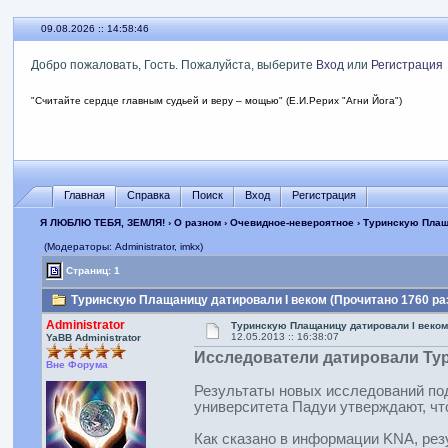
09.08.2026 :: 14:58:46
Добро пожаловать, Гость. Пожалуйста, выберите
Вход
или
Регистрация
"Считайте сердце главным судьей и веру – мощью" (Е.И.Рерих "Агни Йога")
Главная
Справка
Поиск
Вход
Регистрация
Я ЛЮБЛЮ ТЕБЯ, ЗЕМЛЯ!
›
О разном
›
Очевидное-невероятное
› Туринскую Плащ
(Модераторы: Administrator, imkx)
Страниц: 1
Туринскую Плащаницу датировали I веком (Прочитано 1760 ра
Administrator
Туринскую Плащаницу датировали I веком
12.05.2013 :: 16:38:07
YaBB Administrator
Исследователи датировали Ту
Вне Форума
Результаты новых исследований по
университета Падуи утверждают, что 
Как сказано в информации KNA, рез