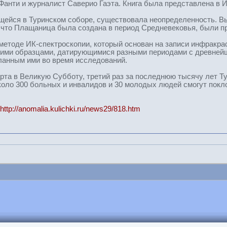
анти и журналист Саверио Гаэта. Книга была представлена в И
нящейся в Туринском соборе, существовала неопределенность.
, что Плащаница была создана в период Средневековья, были 
етоде ИК-спектроскопии, который основан на записи инфракра
гими образцами, датирующимися разными периодами с древнейш
ланным ими во время исследований.
арта в Великую Субботу, третий раз за последнюю тысячу лет 
около 300 больных и инвалидов и 30 молодых людей смогут покл
http://anomalia.kulichki.ru/news29/818.htm